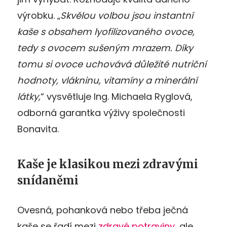
výrobku. „
Skvělou volbou jsou instantní
kaše s obsahem lyofilizovaného ovoce,
tedy s ovocem sušeným mrazem. Díky
tomu si ovoce uchovává důležité nutriční
hodnoty, vlákninu, vitamíny a minerální
látky,
“ vysvětluje Ing. Michaela Ryglová,
odborná garantka výživy společnosti
Bonavita.
Kaše je klasikou mezi zdravými
snídaněmi
Ovesná, pohanková nebo třeba ječná
kaše se řadí mezi
zdravé potraviny
, ale