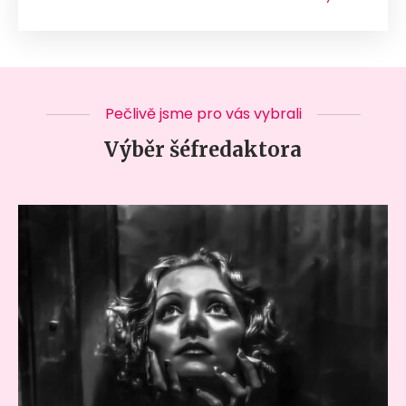
Pečlivě jsme pro vás vybrali
Výběr šéfredaktora