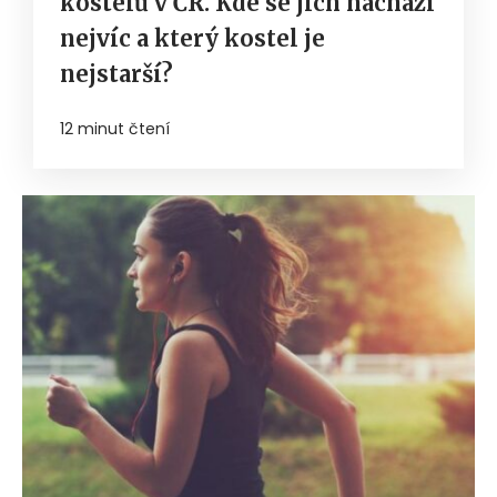
kostelů v ČR. Kde se jich nachází
nejvíc a který kostel je
nejstarší?
12 minut čtení