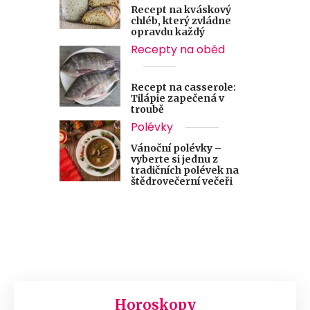
Recept na kváskový
chléb, který zvládne
opravdu každý
Recepty na oběd
Recept na casserole:
Tilápie zapečená v
troubě
Polévky
Vánoční polévky –
vyberte si jednu z
tradičních polévek na
štědrovečerní večeři
Horoskopy