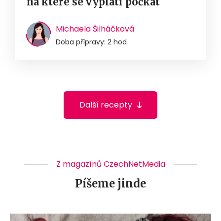
na které se vyplatí počkat
Michaela Šilháčková
Doba přípravy: 2 hod
Další recepty
Z magazínů CzechNetMedia
Píšeme jinde