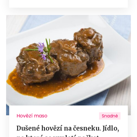
Hovězí maso
Snadné
Dušené hovězí na česneku. Jídlo,