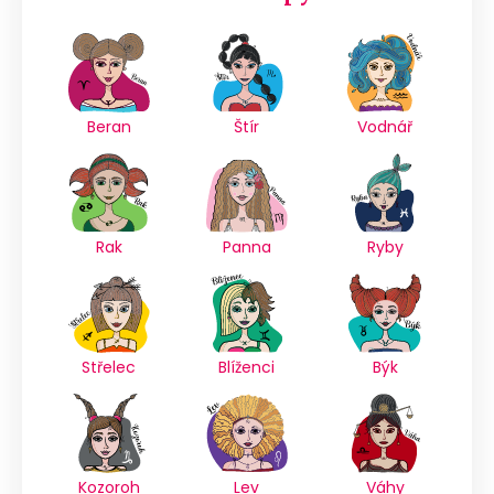
Beran
Štír
Vodnář
Rak
Panna
Ryby
Střelec
Blíženci
Býk
Kozoroh
Lev
Váhy