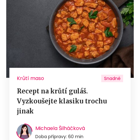
Krůtí maso
Snadné
Recept na krůtí guláš.
Vyzkoušejte klasiku trochu
jinak
Michaela Šilháčková
Doba přípravy: 60 min