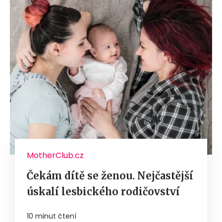
MotherClub.cz
Čekám dítě se ženou. Nejčastější
úskalí lesbického rodičovství
10 minut čtení