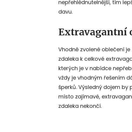
nepřehlédnutelnější, tím lep
davu.
Extravagantní o
Vhodně zvolené oblečení je 
zdaleka k celkové extravag
kterých je v nabídce nepřebe
vždy je vhodným řešením dá
šperků. Výsledný dojem by 
místo zajímavé, extravagan
zdaleka nekončí.