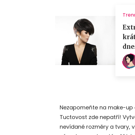
Nezapomeňte na make-up a ú
Tuctovost zde nepatří! Vytv
nevídané rozměry a tvary, vž