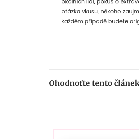
okolních lidí, pokus o extra
otázka vkusu, někoho zaujme
každém případě budete orig
Ohodnoťte tento článek