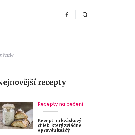
z řady
Nejnovější recepty
Recepty na pečení
Recept na kváskový
chléb, který zvládne
opravdu každý