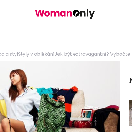
a a styl
Styly v oblékání
Jak být extravagantní? Vybočte 