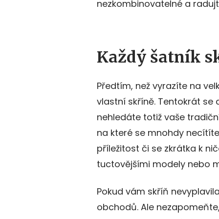
nezkombinovatelné a radujt
Každý šatník s
Předtím, než vyrazíte na ve
vlastní skříně. Tentokrát se
nehledáte totiž vaše tradičn
na které se mnohdy necítít
příležitost či se zkrátka k n
tuctovějšími modely nebo m
Pokud vám skříň nevyplavila
obchodů. Ale nezapomeňte,