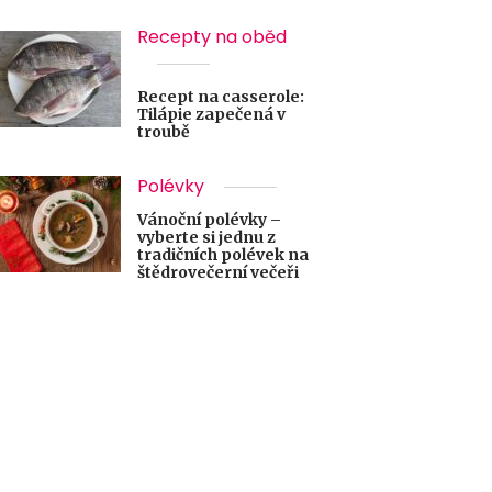
Recepty na oběd
Recept na casserole:
Tilápie zapečená v
troubě
Polévky
Vánoční polévky –
vyberte si jednu z
tradičních polévek na
štědrovečerní večeři