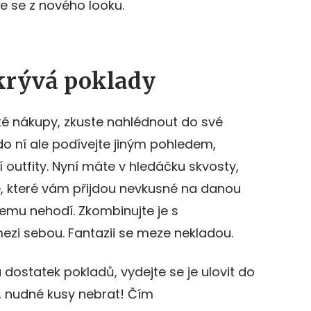
e se z nového looku.
krývá poklady
lké nákupy, zkuste nahlédnout do své
 do ní ale podívejte jiným pohledem,
í outfity. Nyní máte v hledáčku skvosty,
e, které vám přijdou nevkusné na danou
ičemu nehodí. Zkombinujte je s
ezi sebou. Fantazii se meze nekladou.
 dostatek pokladů, vydejte se je ulovit do
 nudné kusy nebrat! Čím