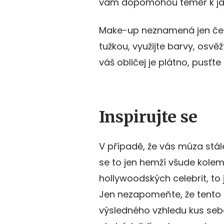
vám dopomohou téměř k jaké
Make-up neznamená jen čer
tužkou, využijte barvy, osvěžt
váš obličej je plátno, pusťte
Inspirujte se
V případě, že vás múza stále
se to jen hemží všude kolem
hollywoodských celebrit, to 
Jen nezapomeňte, že tento s
výsledného vzhledu kus seb