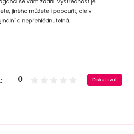
vaganci se vám zdařil. Výstřednost je
te, jiného můžete i pobouřit, ale v
inální a nepřehlédnutelná.
0
:
Diskutovat