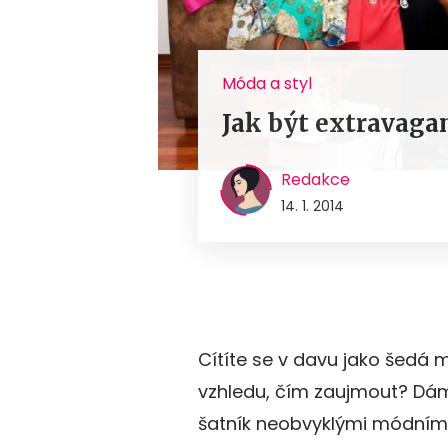
Móda a styl
Jak být extravaga
Redakce
14. 1. 2014
Cítíte se v davu jako šedá 
vzhledu, čím zaujmout? Dámy
šatník neobvyklými módními