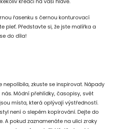
koliv kreaci na vaší hlavě.
nou řasenku s černou konturovací
e pleť. Představte si, že jste malířka a
 se do díla!
 nepolíbila, zkuste se inspirovat. Nápady
 nás. Módní přehlídky, časopisy, svět
jsou místa, která oplývají výstředností.
tyl není o slepém kopírování. Dejte do
e. A pokud zaznamenáte na ulici zraky