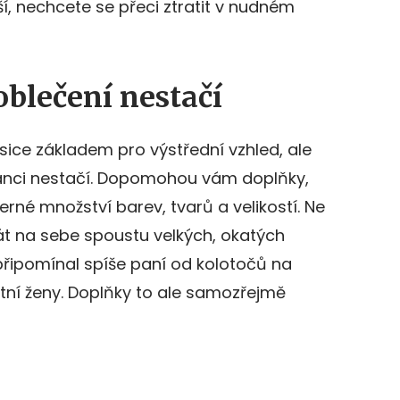
ší, nechcete se přeci ztratit v nudném
blečení nestačí
sice základem pro výstřední vzhled, ale
anci nestačí. Dopomohou vám doplňky,
rné množství barev, tvarů a velikostí. Ne
t na sebe spoustu velkých, okatých
připomínal spíše paní od kolotočů na
tní ženy. Doplňky to ale samozřejmě