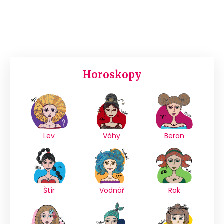
Horoskopy
Lev
Váhy
Beran
Štír
Vodnář
Rak