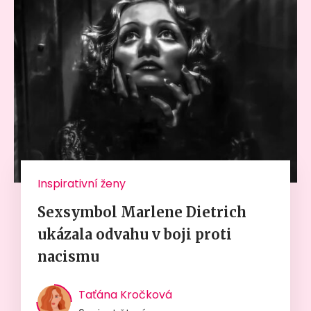
Inspirativní ženy
Sexsymbol Marlene Dietrich
ukázala odvahu v boji proti
nacismu
Taťána Kročková