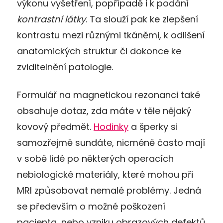
výkonu vyšetření, popřípadě i k
podání
kontrastní látky
.
Ta
slouží pak ke zlepšení
kontrastu mezi různými tkáněmi, k odlišení
anatomických struktur či dokonce ke
zviditelnění patologie.
Formulář na magnetickou rezonanci také
obsahuje dotaz, zda máte v těle nějaký
kovový předmět.
Hodinky
a šperky si
samozřejmě sundáte, nicméně často
mají
v sobě
lidé po některých operacích
nebiologické materiály, které mohou při
MRI
způsobovat nemalé problémy. Jedná
se především o možné poškození
pacienta, nebo vzniku obrazových defektů