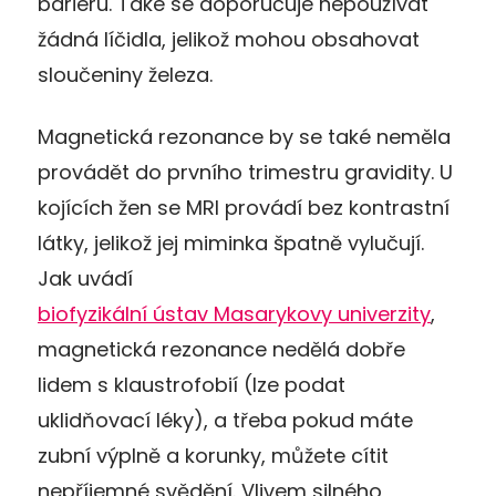
bariéru. Také se doporučuje nepoužívat
žádná líčidla, jelikož mohou obsahovat
sloučeniny železa.
Magnetická rezonance by se také neměla
provádět do prvního trimestru gravidity. U
kojících žen se MRI provádí bez kontrastní
látky, jelikož jej miminka špatně vylučují.
Jak uvádí
biofyzikální ústav Masarykovy univerzity
,
magnetická rezonance nedělá dobře
lidem s klaustrofobií (lze podat
uklidňovací léky), a třeba pokud máte
zubní výplně a korunky, můžete cítit
nepříjemné svědění. Vlivem silného