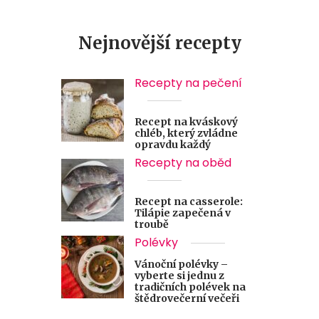
Nejnovější recepty
Recepty na pečení
Recept na kváskový
chléb, který zvládne
opravdu každý
Recepty na oběd
Recept na casserole:
Tilápie zapečená v
troubě
Polévky
Vánoční polévky –
vyberte si jednu z
tradičních polévek na
štědrovečerní večeři