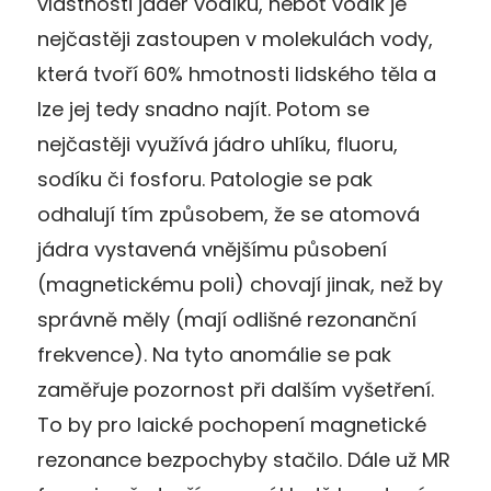
vlastnosti jader vodíku, neboť
vodík je
nejčastěji zastoupen v molekulách vody,
která tvoří 60% hmotnosti lidského těla a
lze jej tedy snadno najít. Potom se
nejčastěji využívá jádro uhlíku, fluoru,
sodíku či fosforu. Patologie se pak
odhalují tím způsobem, že se atomová
jádra vystavená vnějšímu působení
(magnetickému poli) chovají jinak, než by
správně měly (mají odlišné rezonanční
frekvence). Na tyto anomálie se pak
zaměřuje pozornost při dalším vyšetření.
To by pro laické pochopení magnetické
rezonance bezpochyby stačilo. Dále už MR