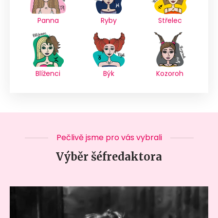
Panna
Ryby
Střelec
Blíženci
Býk
Kozoroh
Pečlivě jsme pro vás vybrali
Výběr šéfredaktora