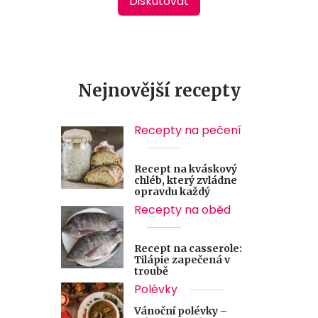
Diskutovat
Nejnovější recepty
Recepty na pečení
Recept na kváskový
chléb, který zvládne
opravdu každý
Recepty na oběd
Recept na casserole:
Tilápie zapečená v
troubě
Polévky
Vánoční polévky –