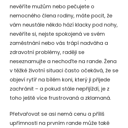
nevěříte mužům nebo pečujete o
nemocného člena rodiny, máte pocit, že
vám neustále někdo hází klacky pod nohy,
nevěříte si, nejste spokojená ve svém
zaměstnání nebo vás trápí nadváha a
zdravotní problémy, raději se
neseznamujte a nechoďte na rande. Žena
v těžké životní situaci často očekává, že se
objeví rytíř na bílém koni, který ji přijede
zachránit – a pokud stále nepřijíždí, je z
toho ještě více frustrovaná a zklamaná.
Přetvařovat se asi nemá cenu a příliš
upřímnosti na prvním rande může také