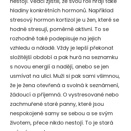
nestojí. Vědci zjistili, že svou roli hrají také
hladiny konkrétních hormonů. Například
stresový hormon kortizol je u žen, které se
hodně stresují, poměrně aktivní. To se
rozhodně také podepisuje na jejich
vzhledu a náladě. Vždy je lepší překonat
složitější období a pak hurá na seznamku
s novou energií a nadějí, anebo se jen
usmívat na ulici. Muži si pak sami všimnou,
že je žena otevřená a svolná k seznámení,
žádoucí a příjemná. O vystresované nebo
zachmuřené staré panny, které jsou
nespokojené samy se sebou a se svým
životem, přece nikdo nestojí. To je stará