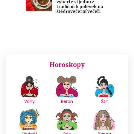
vyberte si jednu z
tradičních polévek na
štědrovečerní večeři
Horoskopy
Váhy
Beran
Štír
Vodnář
Rak
Panna