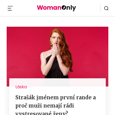
MENU
Láska
Strašák jménem první rande a
proč muži nemají rádi
vystresované ženy?