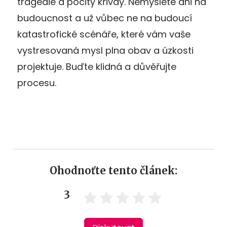
tragédie a pocity křivdy. Nemyslete ani na
budoucnost a už vůbec ne na budoucí
katastrofické scénáře, které vám vaše
vystresovaná mysl plna obav a úzkosti
projektuje. Buďte klidná a důvěřujte
procesu.
Ohodnoťte tento článek:
3