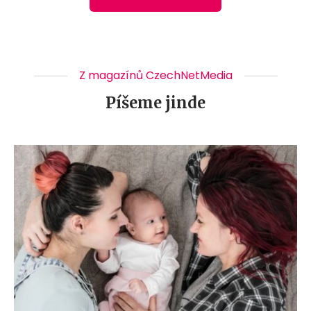
Z magazínů CzechNetMedia
Píšeme jinde