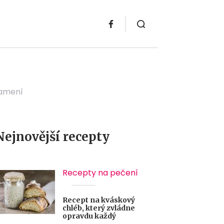
namení
Nejnovější recepty
Recepty na pečení
Recept na kváskový
chléb, který zvládne
opravdu každý