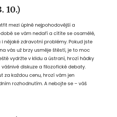
. 10.)
řit mezi úplně nejpohodovější a
odobě se vám nedaří a cítíte se osamělé,
i nějaké zdravotní problémy. Pokud jste
e na vás už brzy usměje štěstí, je to moc
tě vydržte v klidu a ústraní, hrozí hádky
 i vášnivé diskuze a filozofické debaty.
t za každou cenu, hrozí vám jen
adním rozhodnutím. A nebojte se – váš