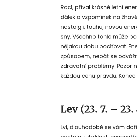
Raci, příval krásné letní en
dálek a vzpomínek na žhavé 
nostalgii, touhu, novou ener
sny. Všechno tohle může pom
nějakou dobu pociťovat. Ener
způsobem, nebát se odvážný
zdravotní problémy. Pozor n
každou cenu pravdu. Konec 
Lev (23. 7. – 23. 
Lvi, dlouhodobě se vám dař
nastalou zbrklost, nesoustř