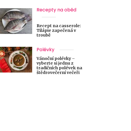
Recepty na oběd
Recept na casserole:
Tilápie zapečená v
troubě
Polévky
Vánoční polévky –
vyberte si jednu z
tradičních polévek na
štědrovečerní večeři