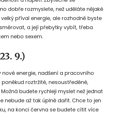
chno dobře rozmyslete, než uděláte nějaké
 velký příval energie, ale rozhodně byste
měrovat, a její přebytky vybít, třeba
cem nebo sexem.
3. 9.)
ý nové energie, nadšení a pracovního
 poněkud roztržité, nesoustředěné,
Možná budete rychleji myslet než jednat
e nebude až tak úplně dařit. Chce to jen
ku, na konci června se budete cítit více