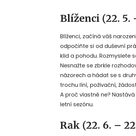
Blíženci (22. 5. 
Blíženci, začíná váš narozen
odpočiňte si od duševní pr
klid a pohodu. Rozmyslete se
Nesnažte se zbrkle rozhodov
názorech a hádat se s druh
trochu líní, poživační, žádo
A proč vlastně ne? Nastává 
letní sezónu.
Rak (22. 6. – 22.