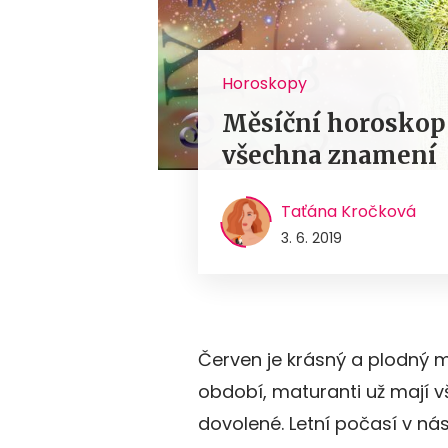
Horoskopy
Měsíční horoskop 
všechna znamení
Taťána Kročková
3. 6. 2019
Červen je krásný a plodný m
období, maturanti už mají v
dovolené. Letní počasí v ná