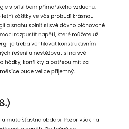
ergie s příslibem přímořského vzduchu,
letní zážitky ve vás probudí krásnou
gii a snahu splnit si své dávno plánované
oci rozpustit napětí, které můžete už
gii je třeba ventilovat konstruktivním
ch řešení a nestěžovat si na své
a hádky, konflikty a potřebu mít za
měsíce bude velice příjemný.
8.)
í a máte šťastné období. Pozor však na
eděnost a napětí. Zbytečně se