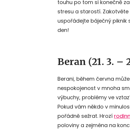
touhu po tom si konečně za
stresu a starostí. Zakotvěte
uspořádejte báječný piknik s
den!
Beran (21. 3. – 2
Berani, během června můžet
nespokojenost v mnoha směre
výbuchy, problémy ve vztaz
Pokud vám někdo v minulost
pořádně sežrat. Hrozí
rodin
poloviny a zejména na konc