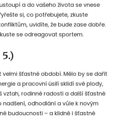
stoupí a do vašeho života se vnese
Vyřešte si, co potřebujete, zkuste
onfliktům, uvidíte, že bude zase dobře.
 zkuste se odreagovat sportem.
 5.)
 velmi šťastné období. Mělo by se dařit
rgie a pracovní úsilí sklidí své plody,
š vztah, rodinné radosti a další šťastné
ho nadšení, odhodlání a vůle k novým
é budoucnosti – a klidně i šťastné