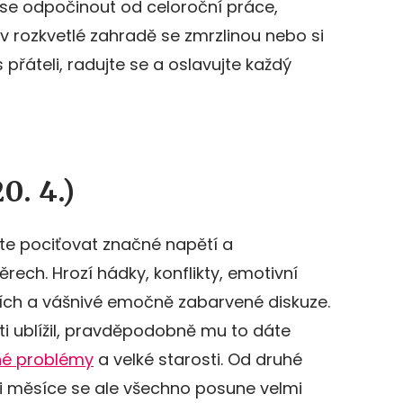
se odpočinout od celoroční práce,
 v rozkvetlé zahradě se zmrzlinou nebo si
 přáteli, radujte se a oslavujte každý
0. 4.)
e pociťovat značné napětí a
ch. Hrozí hádky, konflikty, emotivní
ích a vášnivé emočně zabarvené diskuze.
i ublížil, pravděpodobně mu to dáte
né problémy
a velké starosti. Od druhé
i měsíce se ale všechno posune velmi