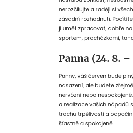
nerozčilujte a raději si vše
zásadní rozhodnutí. Pocítíte
ji umět zpracovat, dobře nas
sportem, procházkami, tan
Panna (24. 8. – 2
Panny, váš červen bude pln
nasazení, ale budete zřejmě
nervózní nebo nespokojené. 
a realizace vašich nápadů s
trochu trpělivosti a odpočin
šťastně a spokojeně.