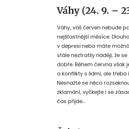
Váhy (24. 9. – 23
Váhy, váš červen nebude pat
nejšťastnější měsíce. Dlouh
v depresi nebo máte možná 
stále neztratily naději, že s
dobře. Během června však ješ
a konflikty s lidmi, ale třeba
Nesnažte se něco rozseknou
zklamání, vyčkejte i se zás
čas přijde…