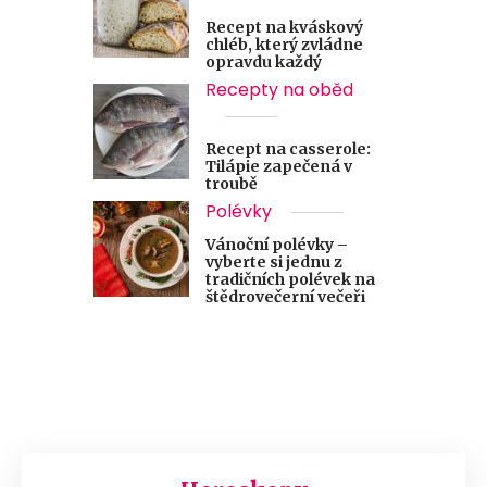
Recept na kváskový
chléb, který zvládne
opravdu každý
Recepty na oběd
Recept na casserole:
Tilápie zapečená v
troubě
Polévky
Vánoční polévky –
vyberte si jednu z
tradičních polévek na
štědrovečerní večeři