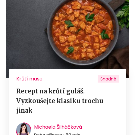
Krůtí maso
Snadné
Recept na krůtí guláš.
Vyzkoušejte klasiku trochu
jinak
Michaela Šilháčková
Doba přípravy: 60 min