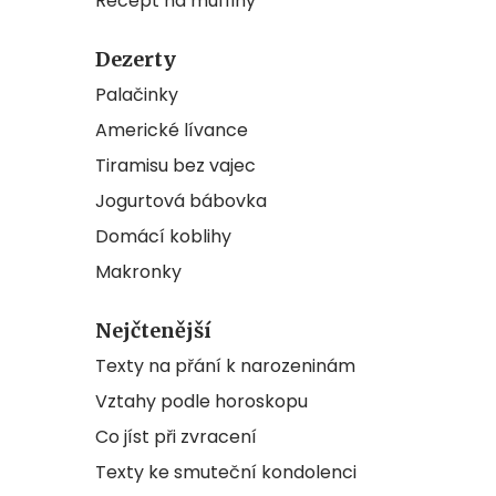
Recept na muffiny
Dezerty
Palačinky
Americké lívance
Tiramisu bez vajec
Jogurtová bábovka
Domácí koblihy
Makronky
Nejčtenější
Texty na přání k narozeninám
Vztahy podle horoskopu
Co jíst při zvracení
Texty ke smuteční kondolenci