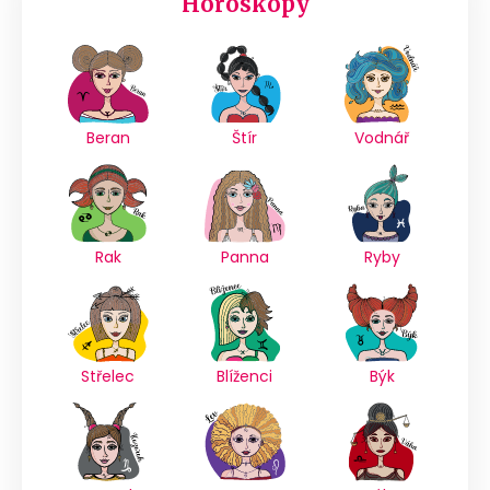
Horoskopy
Beran
Štír
Vodnář
Rak
Panna
Ryby
Střelec
Blíženci
Býk