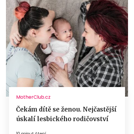
MotherClub.cz
Čekám dítě se ženou. Nejčastější
úskalí lesbického rodičovství
10 minut čtení