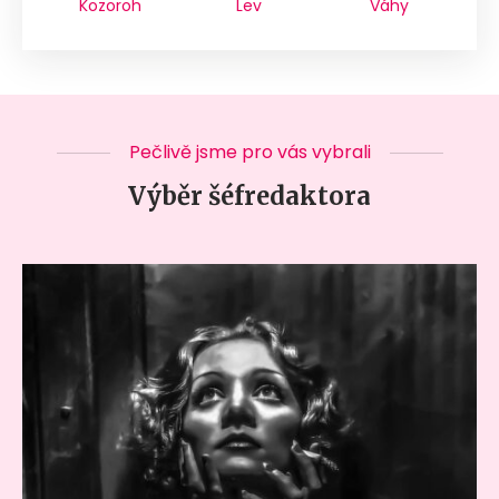
Kozoroh
Lev
Váhy
Pečlivě jsme pro vás vybrali
Výběr šéfredaktora