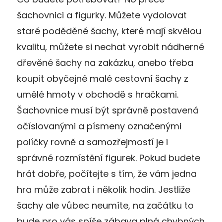
šachovnici a figurky. Můžete vydolovat
staré poděděné šachy, které mají skvělou
kvalitu, můžete si nechat vyrobit nádherné
dřevěné šachy na zakázku, anebo třeba
koupit obyčejné malé cestovní šachy z
umělé hmoty v obchodě s hračkami.
Šachovnice musí být správně postavená
očíslovanými a písmeny označenými
políčky rovně a samozřejmostí je i
správné rozmístění figurek. Pokud budete
hrát dobře, počítejte s tím, že vám jedna
hra může zabrat i několik hodin. Jestliže
šachy ale vůbec neumíte, na začátku to
bude pro vás spíše zábava plná chybných