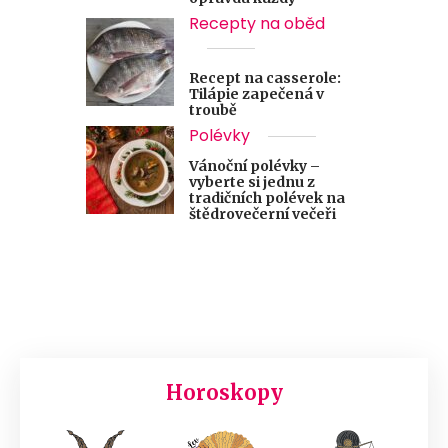
Recepty na oběd
Recept na casserole:
Tilápie zapečená v
troubě
Polévky
Vánoční polévky –
vyberte si jednu z
tradičních polévek na
štědrovečerní večeři
Horoskopy