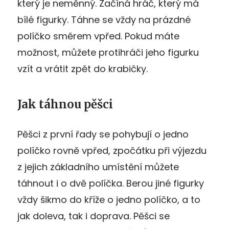
který je neměnný. Začíná hráč, který má
bílé figurky. Táhne se vždy na prázdné
políčko směrem vpřed. Pokud máte
možnost, můžete protihráči jeho figurku
vzít a vrátit zpět do krabičky.
Jak táhnou pěšci
Pěšci z první řady se pohybují o jedno
políčko rovně vpřed, zpočátku při výjezdu
z jejich základního umístění můžete
táhnout i o dvě políčka. Berou jiné figurky
vždy šikmo do kříže o jedno políčko, a to
jak doleva, tak i doprava. Pěšci se