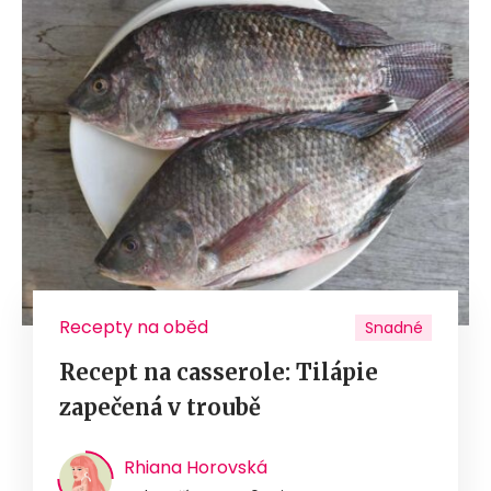
Recepty na oběd
Snadné
Recept na casserole: Tilápie
zapečená v troubě
Rhiana Horovská