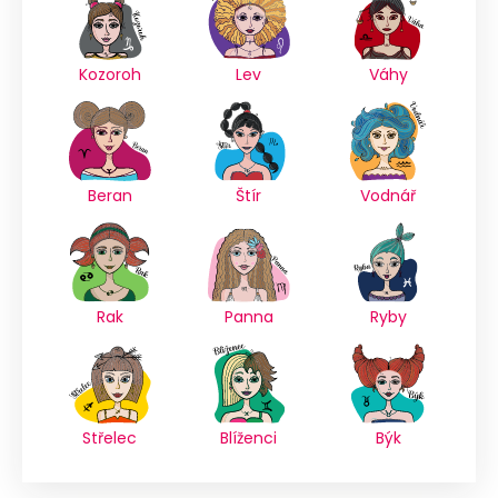
Kozoroh
Lev
Váhy
Beran
Štír
Vodnář
Rak
Panna
Ryby
Střelec
Blíženci
Býk