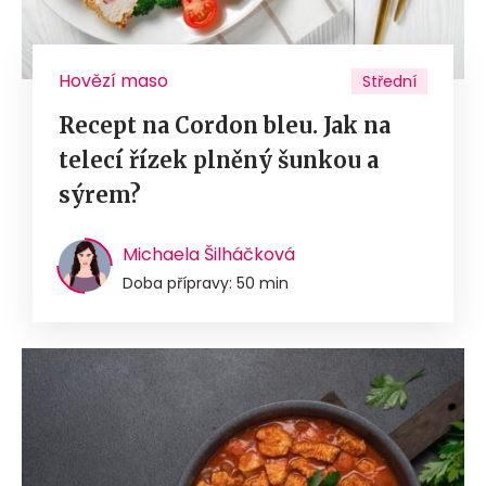
Hovězí maso
Střední
Recept na Cordon bleu. Jak na
telecí řízek plněný šunkou a
sýrem?
Michaela Šilháčková
Doba přípravy: 50 min