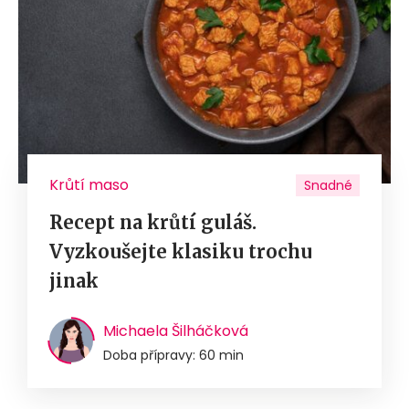
Krůtí maso
Snadné
Recept na krůtí guláš.
Vyzkoušejte klasiku trochu
jinak
Michaela Šilháčková
Doba přípravy: 60 min