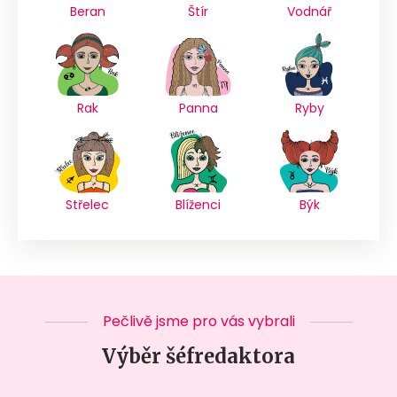
Beran
Štír
Vodnář
Rak
Panna
Ryby
Střelec
Blíženci
Býk
Pečlivě jsme pro vás vybrali
Výběr šéfredaktora