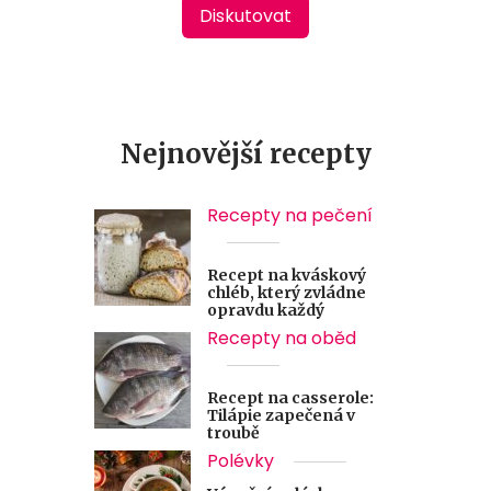
Diskutovat
Nejnovější recepty
Recepty na pečení
Recept na kváskový
chléb, který zvládne
opravdu každý
Recepty na oběd
Recept na casserole:
Tilápie zapečená v
troubě
Polévky