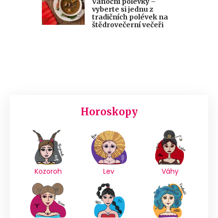
Vánoční polévky –
vyberte si jednu z
tradičních polévek na
štědrovečerní večeři
Horoskopy
Kozoroh
Lev
Váhy