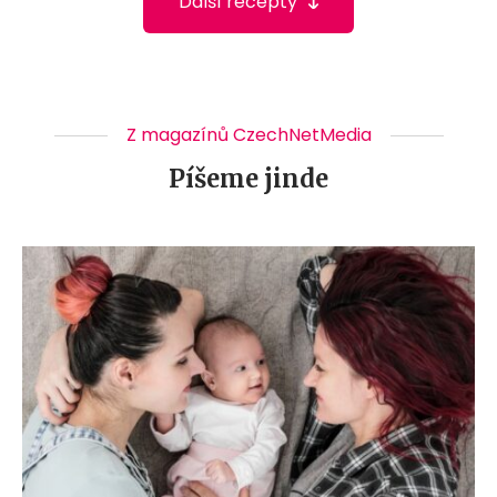
Další recepty
Z magazínů CzechNetMedia
Píšeme jinde