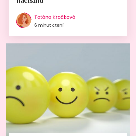
nacismu
Taťána Kročková
6 minut čtení