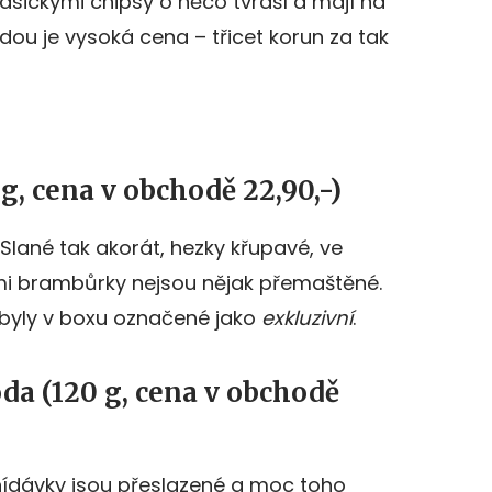
lasickými chipsy o něco tvrdší a mají na
dou je vysoká cena – třicet korun za tak
, cena v obchodě 22,90,-)
. Slané tak akorát, hezky křupavé, ve
ími brambůrky nejsou nějak přemaštěné.
yly v boxu označené jako
exkluzivní
.
da (120 g, cena v obchodě
snídávky jsou přeslazené a moc toho