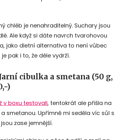
ený chléb je nenahraditelný. Suchary jsou
lé. Ale když si dáte navrch tvarohovou
 jako dietní alternativa to není vůbec
 pak i to, že déle vydrží.
arní cibulka a smetana (50 g,
,-)
 v boxu testovali
, tentokrát ale přišla na
u a smetanou. Upřímně mi seděla víc sůl s
jsou zase jemnější.