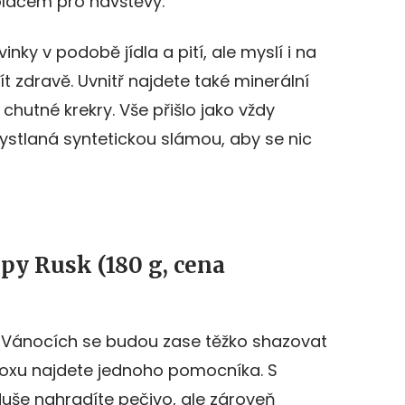
láčem pro návštěvy.
inky v podobě jídla a pití, ale myslí i na
 žít zdravě. Uvnitř najdete také minerální
chutné krekry. Vše přišlo jako vždy
 vystlaná syntetickou slámou, aby se nic
py Rusk (180 g, cena
o Vánocích se budou zase těžko shazovat
Boxu najdete jednoho pomocníka. S
uše nahradíte pečivo, ale zároveň