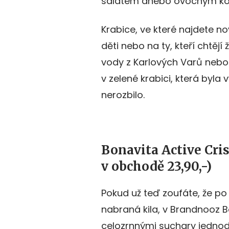
salátem anebo ovocným ko
Krabice, ve které najdete nov
děti nebo na ty, kteří chtějí
vody z Karlových Varů nebo 
v zelené krabici, která byla
nerozbilo.
Bonavita Active Cris
v obchodě 23,90,-)
Pokud už teď zoufáte, že p
nabraná kila, v Brandnooz 
celozrnnými suchary jednod