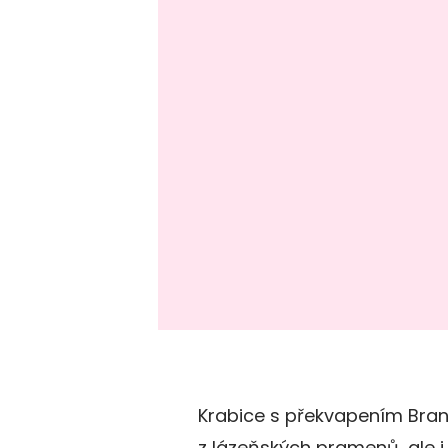
Krabice s překvapením Bran
z lázeňských pramenů, ale i