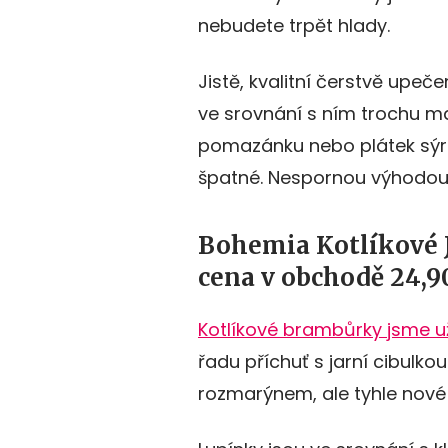
nebudete trpět hlady.
Jistě, kvalitní čerstvě upeč
ve srovnání s ním trochu md
pomazánku nebo plátek sýra,
špatné. Nespornou výhodou je
Bohemia Kotlíkové J
cena v obchodě 24,90
Kotlíkové brambůrky jsme už
řadu příchuť s jarní cibulko
rozmarýnem, ale tyhle nové 