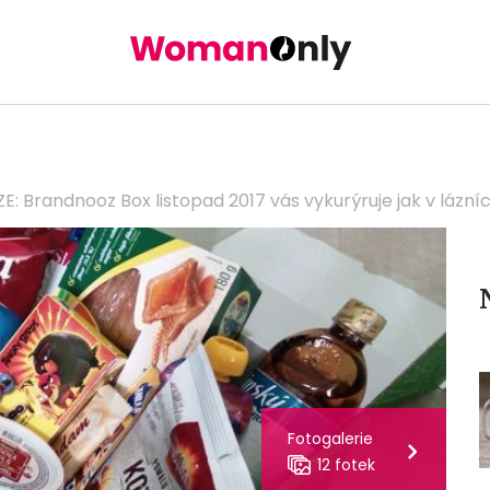
: Brandnooz Box listopad 2017 vás vykurýruje jak v lázních
Fotogalerie
12 fotek