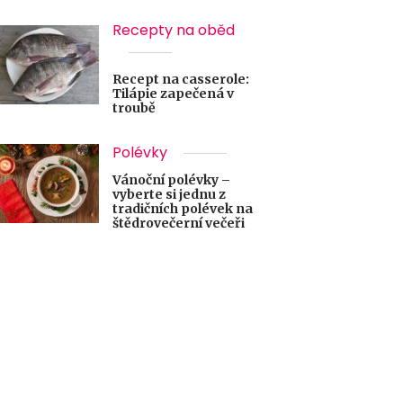
Recepty na oběd
Recept na casserole:
Tilápie zapečená v
troubě
Polévky
Vánoční polévky –
vyberte si jednu z
tradičních polévek na
štědrovečerní večeři