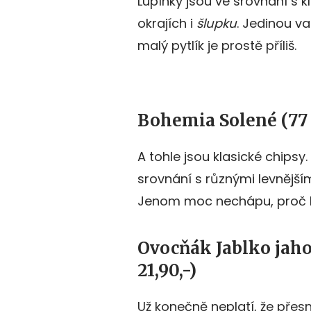
Lupínky jsou ve srovnání s k
okrajích i
šlupku
. Jedinou va
malý pytlík je prostě příliš.
Bohemia Solené (77 g
A tohle jsou klasické chipsy
srovnání s různými levnějš
Jenom moc nechápu, proč b
Ovocňák Jablko jaho
21,90,-)
Už konečně neplatí, že pře