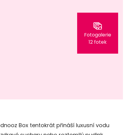
Fotogalerie
12 fotek
dnooz Box tentokrát přináší luxusní vodu
 zdravé suchary nebo roztomilý pudink