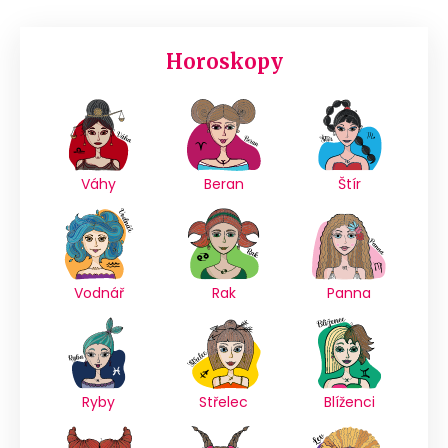
Horoskopy
Váhy
Beran
Štír
Vodnář
Rak
Panna
Ryby
Střelec
Blíženci