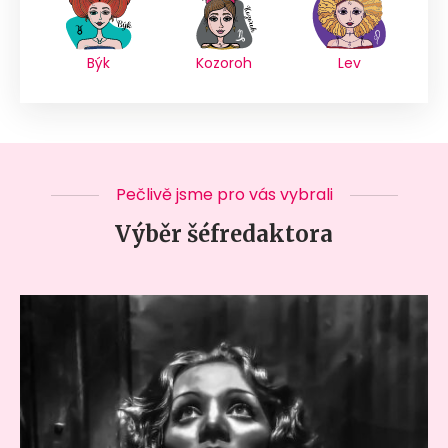
Býk
Kozoroh
Lev
Pečlivě jsme pro vás vybrali
Výběr šéfredaktora