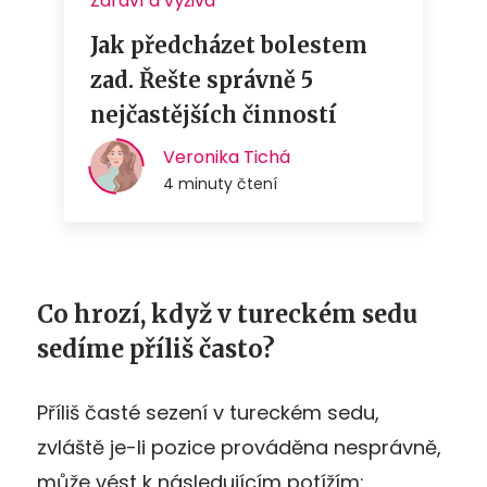
Co hrozí, když v tureckém sedu
sedíme příliš často?
Příliš časté sezení v tureckém sedu,
zvláště je-li pozice prováděna nesprávně,
může vést k následujícím potížím: