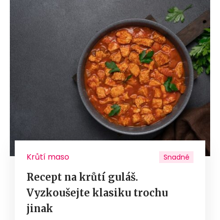
Krůtí maso
Snadné
Recept na krůtí guláš.
Vyzkoušejte klasiku trochu
jinak