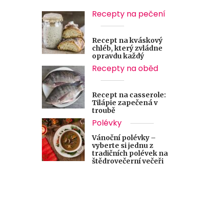
Recepty na pečení
Recept na kváskový
chléb, který zvládne
opravdu každý
Recepty na oběd
Recept na casserole:
Tilápie zapečená v
troubě
Polévky
Vánoční polévky –
vyberte si jednu z
tradičních polévek na
štědrovečerní večeři