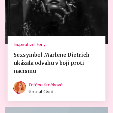
Inspirativní ženy
Sexsymbol Marlene Dietrich
ukázala odvahu v boji proti
nacismu
Taťána Kročková
6 minut čtení