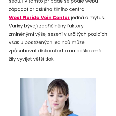
sedu. I v tomto případě se podle webu
západofloridského žilního centra
West Florida Vein Center
jedná o mýtus.
Varixy bývají zapříčiněny faktory
zmíněnými výše, sezení v určitých pozicích
však u postižených jedinců může
způsobovat diskomfort a na poškozené
žíly vyvíjet větší tlak.