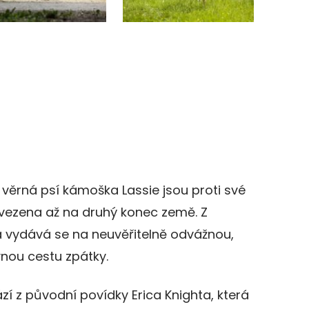
 věrná psí kámoška Lassie jsou proti své
řevezena až na druhý konec země. Z
 vydává se na neuvěřitelně odvážnou,
vnou cestu zpátky.
zí z původní povídky Erica Knighta, která