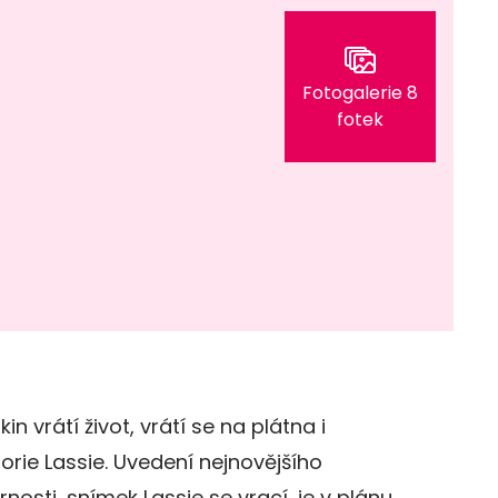
Fotogalerie 8
fotek
in vrátí život, vrátí se na plátna i
orie Lassie. Uvedení nejnovějšího
nosti, snímek Lassie se vrací, je v plánu