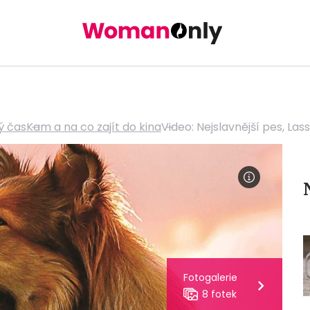
ý čas
Kam a na co zajít do kina
Video: Nejslavnější pes, Lass
Fotogalerie
8 fotek