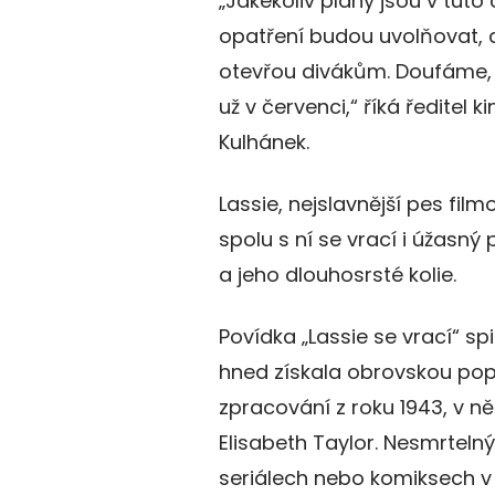
„Jakékoliv plány jsou v tuto c
opatření budou uvolňovat, d
otevřou divákům. Doufáme,
už v červenci,“ říká ředitel 
Kulhánek.
Lassie, nejslavnější pes filmo
spolu s ní se vrací i úžasný
a jeho dlouhosrsté kolie.
Povídka „Lassie se vrací“ sp
hned získala obrovskou popul
zpracování z roku 1943, v ně
Elisabeth Taylor. Nesmrtelný
seriálech nebo komiksech v