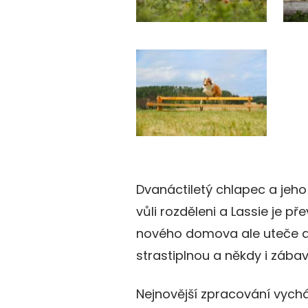
Dvanáctiletý chlapec a jeho
vůli rozděleni a Lassie je p
nového domova ale uteče a
strastiplnou a někdy i zába
Nejnovější zpracování vychá