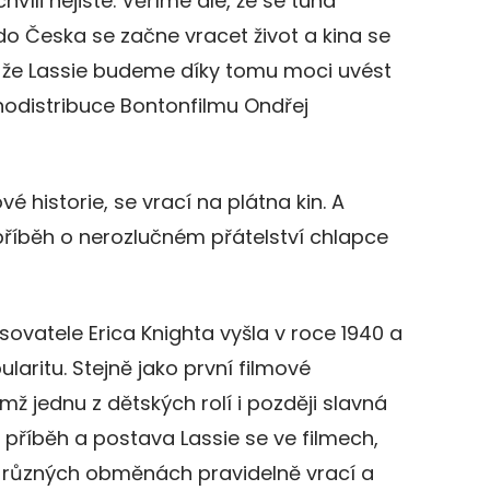
hvíli nejisté. Věříme ale, že se tuhá
o Česka se začne vracet život a kina se
 že Lassie budeme díky tomu moci uvést
kinodistribuce Bontonfilmu Ondřej
vé historie, se vrací na plátna kin. A
 příběh o nerozlučném přátelství chlapce
isovatele Erica Knighta vyšla v roce 1940 a
aritu. Stejně jako první filmové
mž jednu z dětských rolí i později slavná
 příběh a postava Lassie se ve filmech,
 různých obměnách pravidelně vrací a