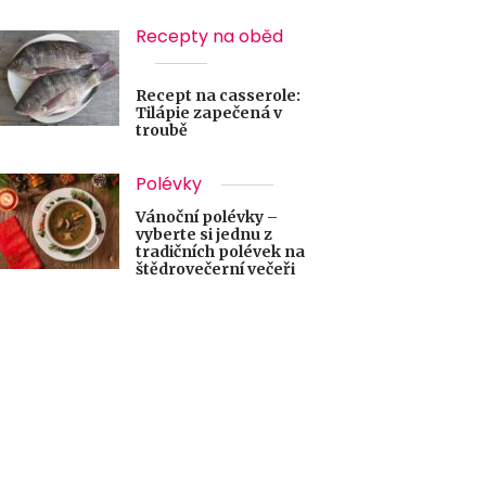
Recepty na oběd
Recept na casserole:
Tilápie zapečená v
troubě
Polévky
Vánoční polévky –
vyberte si jednu z
tradičních polévek na
štědrovečerní večeři