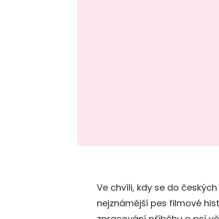
Ve chvíli, kdy se do českých k
nejznámější pes filmové hist
zpracování příběhu o psí věr