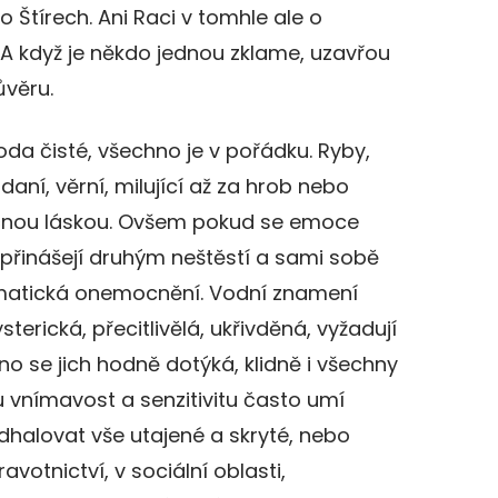
o Štírech. Ani Raci v tomhle ale o
A když je někdo jednou zklame, uzavřou
ůvěru.
da čisté, všechno je v pořádku. Ryby,
ddaní, věrní, milující až za hrob nebo
ečnou láskou. Ovšem pokud se emoce
k přinášejí druhým neštěstí a sami sobě
omatická onemocnění. Vodní znamení
sterická, přecitlivělá, ukřivděná, vyžadují
o se jich hodně dotýká, klidně i všechny
u vnímavost a senzitivitu často umí
halovat vše utajené a skryté, nebo
otnictví, v sociální oblasti,