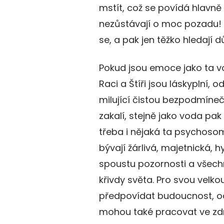
mstít, což se povídá hlavně 
nezůstávají o moc pozadu! 
se, a pak jen těžko hledají d
Pokud jsou emoce jako ta vo
Raci a Štíři jsou láskyplní, o
milující čistou bezpodmín
zakalí, stejně jako voda pa
třeba i nějaká ta psychos
bývají žárlivá, majetnická, hy
spoustu pozornosti a všechn
křivdy světa. Pro svou velko
předpovídat budoucnost, od
mohou také pracovat ve zdrav