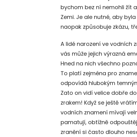
bychom bez ní nemohli žít a
Zemi. Je ale nutné, aby byl
naopak způsobuje zkázu, t
A lidé narození ve vodních 
vás může jejich výrazná emoc
Hned na nich všechno poznát
To platí zejména pro znamen
odpovídá hlubokým temným v
Zato on vidí velice dobře 
zrakem! Když se ještě vrátím
vodních znamení mívají vel
pamatují, obtížně odpouštějí
zranění si často dlouho nes