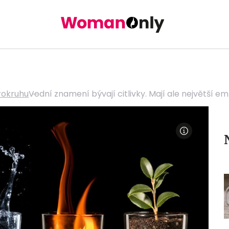
rokruhu
Vodní znamení bývají citlivky. Mají ale největší e