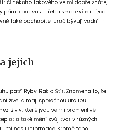
tír či někoho takového velmi dobře znáte,
y přímo pro vás! Třeba se dozvíte i něco,
avně také pochopíte, proč bývají vodní
 jejich
hu patří Ryby, Rak a Štír. Znamená to, že
í živel a mají společnou určitou
ezi živly, které jsou velmi proměnlivé.
teplot a také mění svůj tvar v různých
a umí nosit informace. Kromě toho