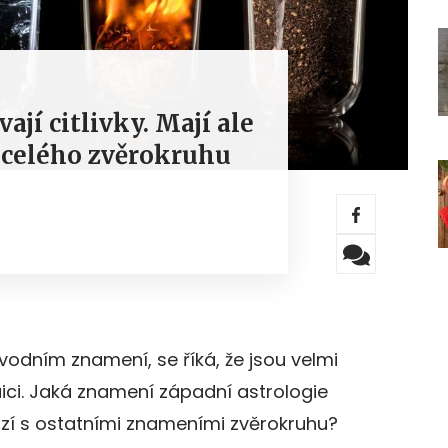
jí citlivky. Mají ale
z celého zvěrokruhu
e vodním znamení, se říká, že jsou velmi
uici. Jaká znamení západní astrologie
ází s ostatními znameními zvěrokruhu?