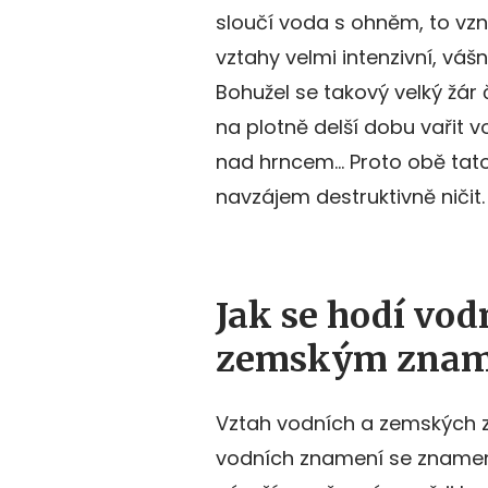
sloučí voda s ohněm, to vzn
vztahy velmi intenzivní, vášni
Bohužel se takový velký žár
na plotně delší dobu vařit v
nad hrncem… Proto obě tat
navzájem destruktivně ničit.
Jak se hodí vo
zemským zna
Vztah vodních a zemských zn
vodních znamení se znamení