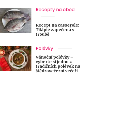
Recepty na oběd
Recept na casserole:
Tilápie zapečená v
troubě
Polévky
Vánoční polévky –
vyberte si jednu z
tradičních polévek na
štědrovečerní večeři