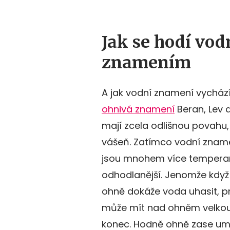
Jak se hodí vo
znamením
A jak vodní znamení vychází
ohnivá znamení
Beran, Lev a
mají zcela odlišnou povahu,
vášeň. Zatímco vodní zname
jsou mnohem více temperamen
odhodlanější. Jenomže když s
ohně dokáže voda uhasit, pro
může mít nad ohněm velkou
konec. Hodně ohně zase umí