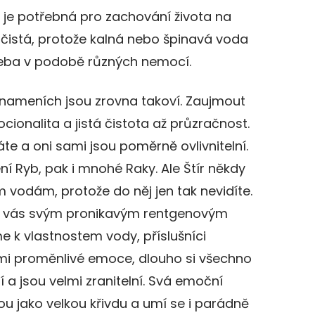
 je potřebná pro zachování života na
a čistá, protože kalná nebo špinavá voda
řeba v podobě různých nemocí.
znameních jsou zrovna takoví. Zaujmout
ionalita a jistá čistota až průzračnost.
e a oni sami jsou poměrně ovlivnitelní.
í Ryb, pak i mnohé Raky. Ale Štír někdy
odám, protože do něj jen tak nevidíte.
do vás svým pronikavým rentgenovým
e k vlastnostem vody, příslušníci
mi proměnlivé emoce, dlouho si všechno
 a jsou velmi zranitelní. Svá emoční
ou jako velkou křivdu a umí se i parádně