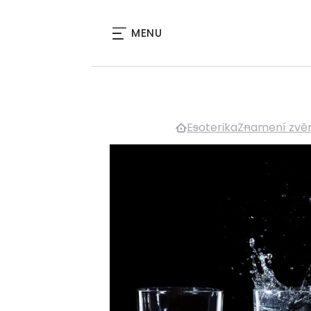
MENU
Esoterika
Znamení zvě