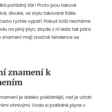
iká pořádný žár! Proto jsou takové
vé, divoké, ve stylu takzvané Itálie.
 často rychle vypaří. Pokud totiž necháme
odu na plný plyn, zbyde z ní leda tak pára
o znamení mají značné tendence se
dní znamení k
mením
amení je daleko poklidnější, než je vztah
mi ohnivými. Voda si poklidně plyne v