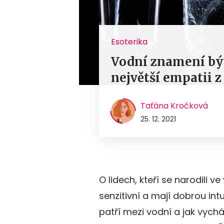
Esoterika
Vodní znamení býva
největší empatii 
Taťána Kročková
25. 12. 2021
O lidech, kteří se narodili v
senzitivní a mají dobrou int
patří mezi vodní a jak vych