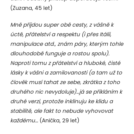
(Zuzana, 45 let)
Mně přijdou super obě cesty, z vášně k
úctě, přátelství a respektu (i přes Itálii,
manipulace atd., znám páry, kterým tohle
dlouhodobě funguje a rostou spolu).
Naproti tomu z přátelství a hluboké, čisté
lásky k vášni a zamilovanosti (a tam už to
člověk musí tahat ze sebe, zkrátka z toho
druhého nic nevydoluje)…já se přikláním k
druhé verzi, protože inklinuju ke klidu a
stabilitě, ale fakt to nebude vyhovovat
každému…
(Anička, 29 let)