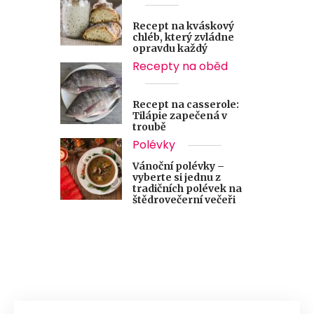
Recept na kváskový
chléb, který zvládne
opravdu každý
Recepty na oběd
Recept na casserole:
Tilápie zapečená v
troubě
Polévky
Vánoční polévky –
vyberte si jednu z
tradičních polévek na
štědrovečerní večeři