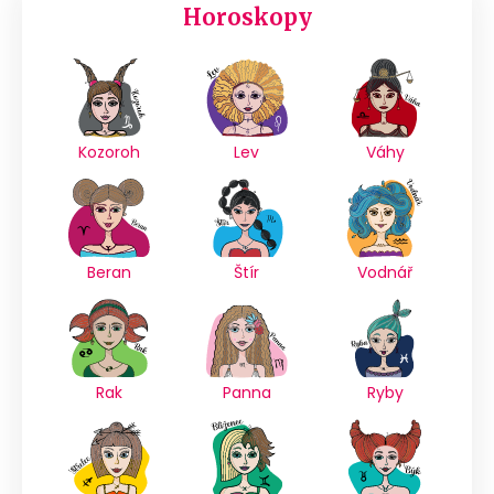
Horoskopy
Kozoroh
Lev
Váhy
Beran
Štír
Vodnář
Rak
Panna
Ryby