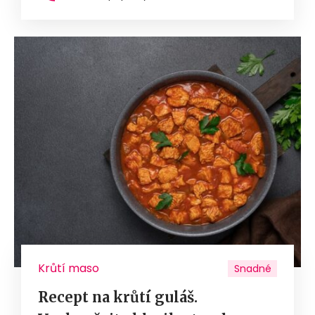
Krůtí maso
Snadné
Recept na krůtí guláš.