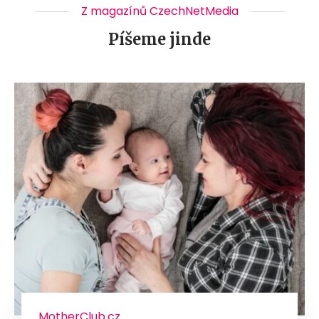
Z magazínů CzechNetMedia
Píšeme jinde
MotherClub.cz