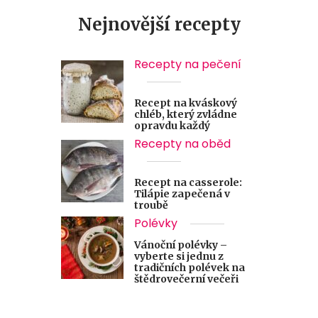
Nejnovější recepty
Recepty na pečení
Recept na kváskový
chléb, který zvládne
opravdu každý
Recepty na oběd
Recept na casserole:
Tilápie zapečená v
troubě
Polévky
Vánoční polévky –
vyberte si jednu z
tradičních polévek na
štědrovečerní večeři