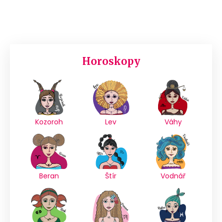
Horoskopy
Kozoroh
Lev
Váhy
Beran
Štír
Vodnář