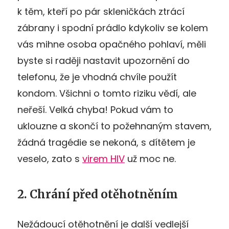
k těm, kteří po pár skleničkách ztrácí
zábrany i spodní prádlo kdykoliv se kolem
vás mihne osoba opačného pohlaví, měli
byste si raději nastavit upozornění do
telefonu, že je vhodná chvíle použít
kondom. Všichni o tomto riziku vědí, ale
neřeší. Velká chyba! Pokud vám to
uklouzne a skončí to požehnaným stavem,
žádná tragédie se nekoná, s dítětem je
veselo, zato s
virem HIV
už moc ne.
2. Chrání před otěhotněním
Nežádoucí otěhotnění je další vedlejší