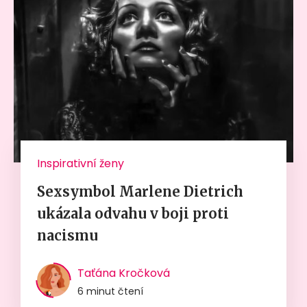
Inspirativní ženy
Sexsymbol Marlene Dietrich
ukázala odvahu v boji proti
nacismu
Taťána Kročková
6 minut čtení