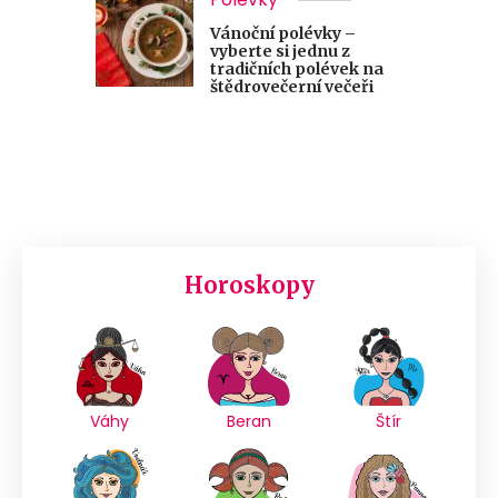
Vánoční polévky –
vyberte si jednu z
tradičních polévek na
štědrovečerní večeři
Horoskopy
Váhy
Beran
Štír