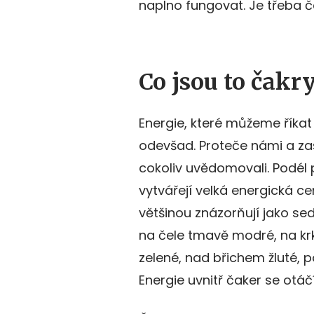
naplno fungovat. Je třeba ča
Co jsou to čakr
Energie, které můžeme říka
odevšad. Proteče námi a zas
cokoliv uvědomovali. Podél p
vytvářejí velká energická ce
většinou znázorňují jako se
na čele tmavě modré, na krk
zelené, nad břichem žluté, 
Energie uvnitř čaker se otáč