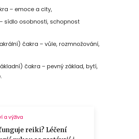
kra – emoce a city,
s – sídlo osobnosti, schopnost
akrální) čakra – vůle, rozmnožování,
ákladní) čakra – pevný základ, bytí,
.