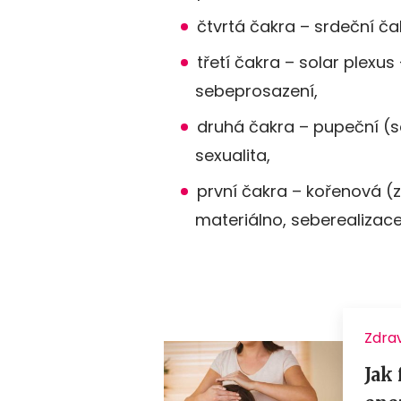
čtvrtá čakra – srdeční ča
třetí čakra – solar plexu
sebeprosazení,
druhá čakra – pupeční (s
sexualita,
první čakra – kořenová (z
materiálno, seberealizace