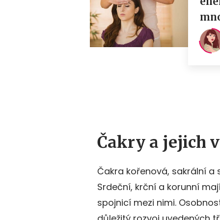
Čakry a jejich
Čakra kořenová, sakrální a s
Srdeční, krční a korunní maj
spojnicí mezi nimi. Osobnost
důležitý rozvoj uvedených tří