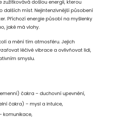
e zužitkovává došlou energii, kterou
do dalších míst. Nejintenzivnější působení
ker. Příchozí energie působí na myšlenky
o, jaké má vlohy.
okolí a mění tím atmosféru. Jejich
ařovat léčivé vibrace a ovlivňovat lidi,
ativním smyslu.
temenní) čakra – duchovní upevnění,
elní čakra) – mysl a intuice,
 – komunikace,