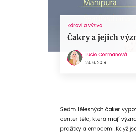
Zdraví a výživa
Čakry a jejich výz
Lucie Cermanová
23. 6. 2018
Sedm tělesných čaker vypoví
center těla, která mají význ
prožitky a emocemi. Když j