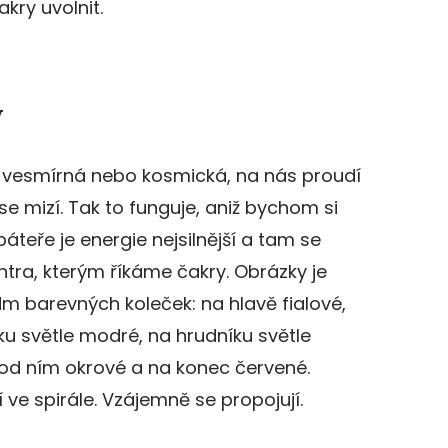
kry uvolnit.
y
t vesmírná nebo kosmická, na nás proudí
e mizí. Tak to funguje, aniž bychom si
áteře je energie nejsilnější a tam se
ntra, kterým říkáme čakry. Obrázky je
dm barevných koleček: na hlavě fialové,
u světle modré, na hrudníku světle
pod ním okrové a na konec červené.
í ve spirále. Vzájemně se propojují.