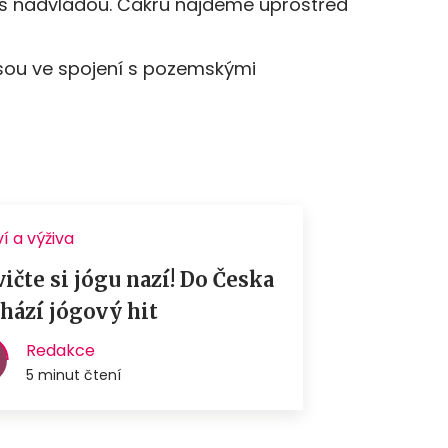
 s nadvládou. Čakru najdeme uprostřed
 jsou ve spojení s pozemskými