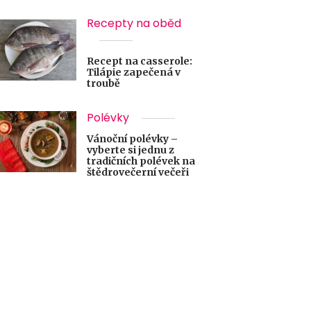
Recepty na oběd
Recept na casserole:
Tilápie zapečená v
troubě
Polévky
Vánoční polévky –
vyberte si jednu z
tradičních polévek na
štědrovečerní večeři