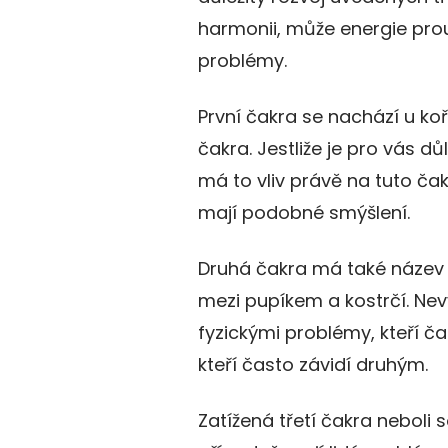
harmonii, může energie prou
problémy.
První čakra se nachází u koř
čakra. Jestliže je pro vás d
má to vliv právě na tuto čak
mají podobné smýšlení.
Druhá čakra má také název s
mezi pupíkem a kostrčí. Nev
fyzickými problémy, kteří čast
kteří často závidí druhým.
Zatížená třetí čakra neboli 