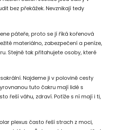
dit bez překážek. Nevznikají tedy
ene páteře, proto se jí říká kořenová
ůležité materiálno, zabezpečení a peníze,
ru. Stejně tak přitahujete osoby, které
akrální. Najdeme ji v polovině cesty
yrovnanou tuto čakru mají lidé s
o řeší váhu, zdraví. Potíže s ní mají i ti,
solar plexus často řeší strach z moci,