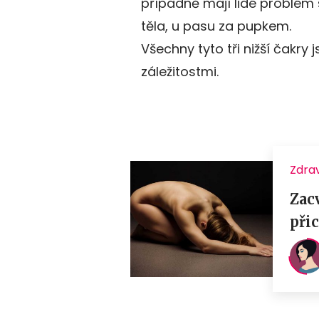
případně mají lidé problém
těla, u pasu za pupkem.
Všechny tyto tři nižší čakry
záležitostmi.