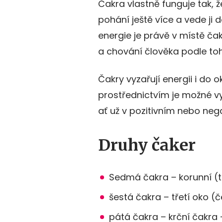
Čakra vlastně funguje tak, ž
pohání ještě více a vede ji 
energie je právě v místě ča
a chování člověka podle toh
Čakry vyzařují energii i do 
prostřednictvím je možné vyz
ať už v pozitivním nebo neg
Druhy čaker
Sedmá čakra – korunní (
šestá čakra – třetí oko (č
pátá čakra – krční čakra