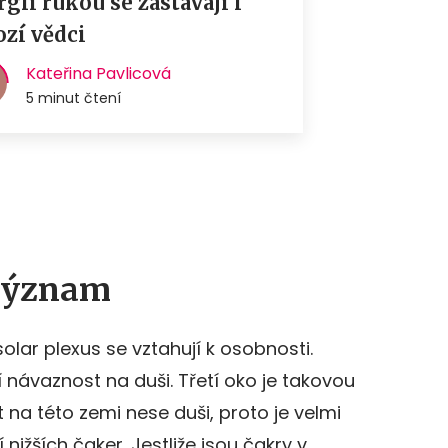
 význam
olar plexus se vztahují k osobnosti.
í návaznost na duši. Třetí oko je takovou
 na této zemi nese duši, proto je velmi
 nižších čaker. Jestliže jsou čakry v