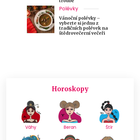
troubě
Polévky
Vánoční polévky –
vyberte si jednu z
tradičních polévek na
štědrovečerní večeři
Horoskopy
Váhy
Beran
Štír