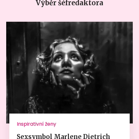
Výběr šéfredaktora
Inspirativní ženy
Sexsymbol Marlene Dietrich