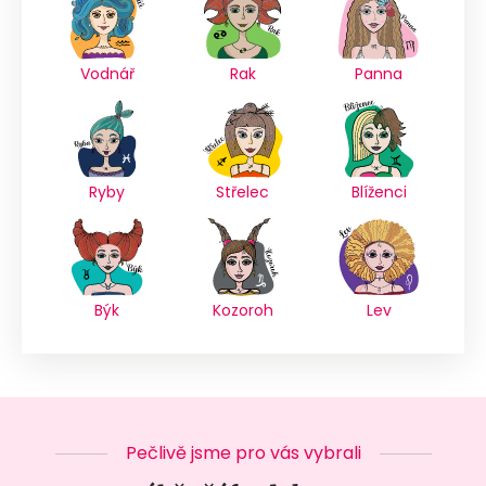
Vodnář
Rak
Panna
Ryby
Střelec
Blíženci
Býk
Kozoroh
Lev
Pečlivě jsme pro vás vybrali