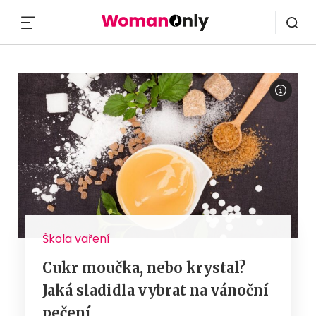
MENU
Škola vaření
Cukr moučka, nebo krystal?
Jaká sladidla vybrat na vánoční
pečení