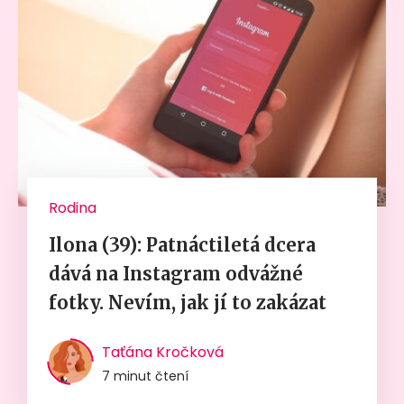
Rodina
Ilona (39): Patnáctiletá dcera
dává na Instagram odvážné
fotky. Nevím, jak jí to zakázat
Taťána Kročková
7 minut čtení