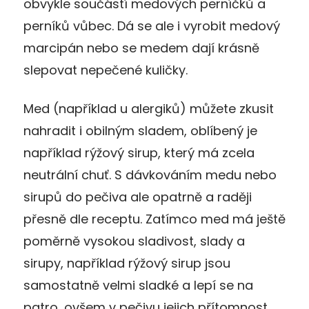
obvykle součástí medových perníčků a
perníků vůbec. Dá se ale i vyrobit medový
marcipán nebo se medem dají krásně
slepovat nepečené kuličky.
Med (například u alergiků) můžete zkusit
nahradit i obilným sladem, oblíbený je
například rýžový sirup, který má zcela
neutrální chuť. S dávkováním medu nebo
sirupů do pečiva ale opatrně a raději
přesně dle receptu. Zatímco med má ještě
poměrně vysokou sladivost, slady a
sirupy, například rýžový sirup jsou
samostatně velmi sladké a lepí se na
patro, ovšem v pečivu jejich přítomnost