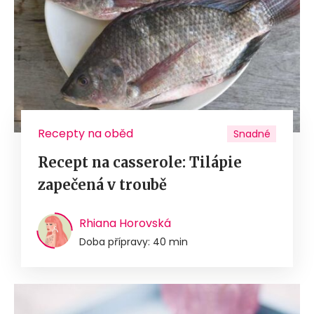
Recepty na oběd
Snadné
Recept na casserole: Tilápie
zapečená v troubě
Rhiana Horovská
Doba přípravy: 40 min