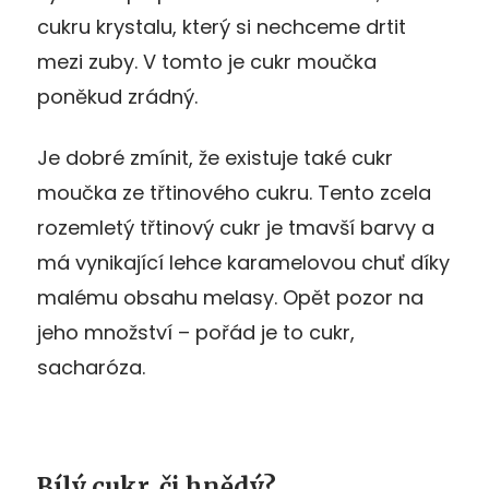
cukru krystalu, který si nechceme drtit
mezi zuby. V tomto je cukr moučka
poněkud zrádný.
Je dobré zmínit, že existuje také cukr
moučka ze třtinového cukru. Tento zcela
rozemletý třtinový cukr je tmavší barvy a
má vynikající lehce karamelovou chuť díky
malému obsahu melasy. Opět pozor na
jeho množství – pořád je to cukr,
sacharóza.
Bílý cukr, či hnědý?