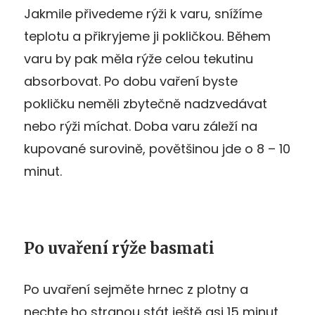
Jakmile přivedeme rýži k varu, snížíme
teplotu a přikryjeme ji pokličkou. Během
varu by pak měla rýže celou tekutinu
absorbovat. Po dobu vaření byste
pokličku neměli zbytečně nadzvedávat
nebo rýži míchat. Doba varu záleží na
kupované surovině, povětšinou jde o 8 – 10
minut.
Po uvaření rýže basmati
Po uvaření sejměte hrnec z plotny a
nechte ho stranou stát ještě asi 15 minut