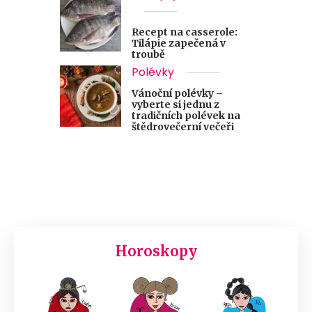
Recept na casserole:
Tilápie zapečená v
troubě
Polévky
Vánoční polévky –
vyberte si jednu z
tradičních polévek na
štědrovečerní večeři
Horoskopy