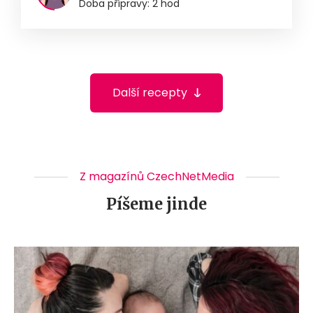
Doba přípravy: 2 hod
Další recepty
Z magazínů CzechNetMedia
Píšeme jinde