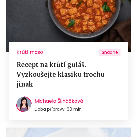
Krůtí maso
Snadné
Recept na krůtí guláš.
Vyzkoušejte klasiku trochu
jinak
Michaela Šilháčková
Doba přípravy: 60 min