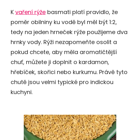
K
vaření rýže
basmati platí pravidlo, že
poměr obilniny ku vodě byl měl být 1:2,
tedy na jeden hrneček rýže použijeme dva
hrnky vody. Rýži nezapomeňte osolit a
pokud chcete, aby měla aromatičtější
chuť, můžete ji doplnit o kardamon,
hřebíček, skořici nebo kurkumu. Právě tyto
chutě jsou velmi typické pro indickou
kuchyni.