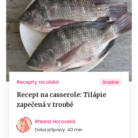
Recepty na oběd
Snadné
Recept na casserole: Tilápie
zapečená v troubě
Rhiana Horovská
Doba přípravy: 40 min