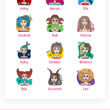
Váhy
Beran
Štír
Vodnář
Rak
Panna
Ryby
Střelec
Blíženci
Býk
Kozoroh
Lev