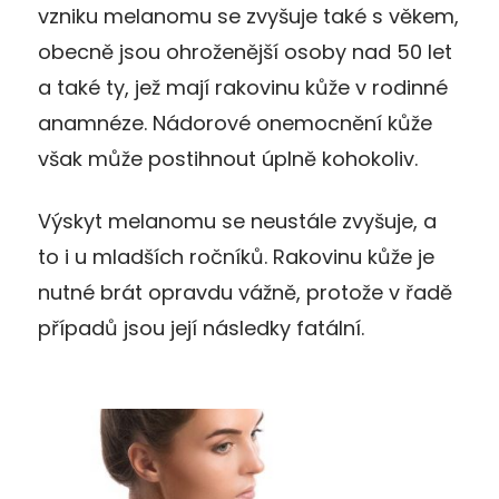
vzniku melanomu se zvyšuje také s věkem,
obecně jsou ohroženější osoby nad 50 let
a také ty, jež mají rakovinu kůže v rodinné
anamnéze. Nádorové onemocnění kůže
však může postihnout úplně kohokoliv.
Výskyt melanomu se neustále zvyšuje, a
to i u mladších ročníků. Rakovinu kůže je
nutné brát opravdu vážně, protože v řadě
případů jsou její následky fatální.