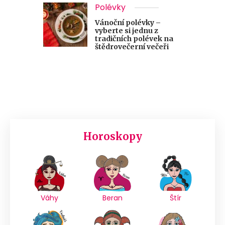
Polévky
Vánoční polévky –
vyberte si jednu z
tradičních polévek na
štědrovečerní večeři
Horoskopy
Váhy
Beran
Štír