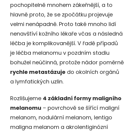
pochopitelně mnohem zákeřnější, a to
hlavně proto, že se zpočátku projevuje
velmi nenápadně. Proto také mnoho lidí
nenavštíví kožního lékaře včas a následná
léčba je komplikovanější. V řadě případů
je léčba melanomu v pozdním stadiu
bohužel neúčinná, protože nádor poměrně
rychle metastázuje
do okolních orgánů
a lymfatických uzlin.
Rozlišujeme
4 základní formy maligního
melanomu
– povrchově se šířící maligní
melanom, nodulární melanom, lentigo
maligna melanom a akrolentiginózní