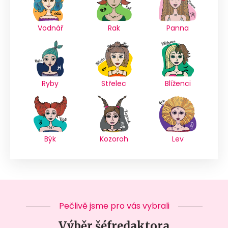
Vodnář
Rak
Panna
Ryby
Střelec
Blíženci
Býk
Kozoroh
Lev
Pečlivě jsme pro vás vybrali
Výběr šéfredaktora