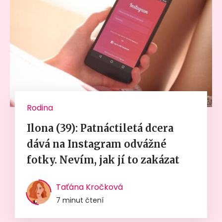
Rodina
Ilona (39): Patnáctiletá dcera
dává na Instagram odvážné
fotky. Nevím, jak jí to zakázat
Taťána Kročková
7 minut čtení