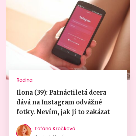
Rodina
Ilona (39): Patnáctiletá dcera
dává na Instagram odvážné
fotky. Nevím, jak jí to zakázat
Taťána Kročková