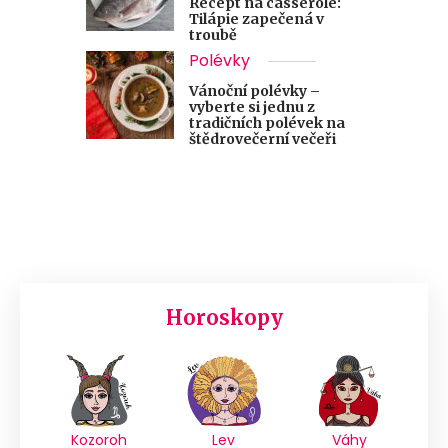
Recept na casserole:
Tilápie zapečená v
troubě
Polévky
Vánoční polévky –
vyberte si jednu z
tradičních polévek na
štědrovečerní večeři
Horoskopy
Kozoroh
Lev
Váhy