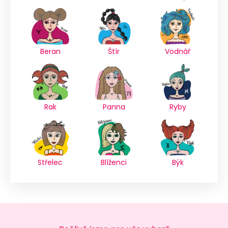
Beran
Štír
Vodnář
Rak
Panna
Ryby
Střelec
Blíženci
Býk