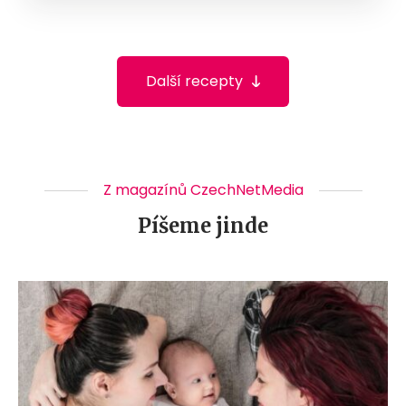
Další recepty
Z magazínů CzechNetMedia
Píšeme jinde