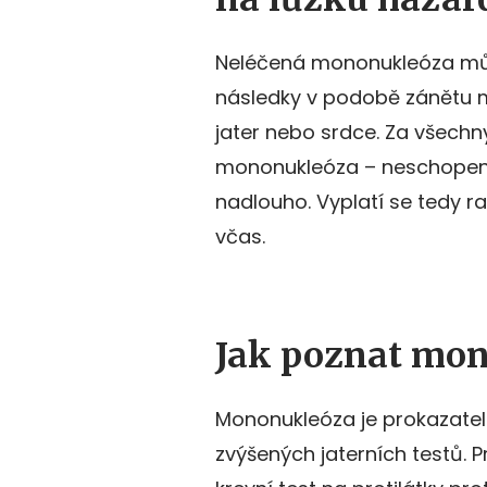
Neléčená mononukleóza může
následky v podobě zánětu m
jater nebo srdce. Za všech
mononukleóza – neschopenk
nadlouho. Vyplatí se tedy r
včas.
Jak poznat mon
Mononukleóza je prokazateln
zvýšených jaterních testů. Pr