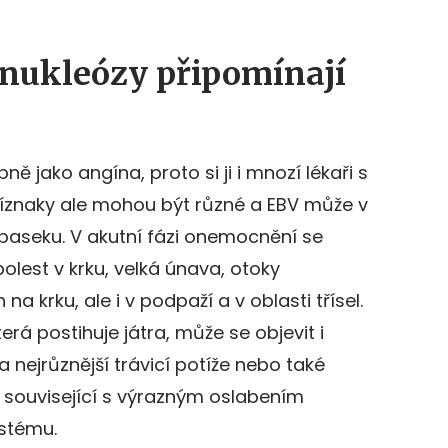
nukleózy připomínají
 jako angína, proto si ji i mnozí lékaři s
říznaky ale mohou být různé a EBV může v
aseku. V akutní fázi onemocnění se
olest v krku, velká únava, otoky
 na krku, ale i v podpaží a v oblasti třísel.
terá postihuje játra, může se objevit i
nejrůznější trávicí potíže nebo také
y související s výrazným oslabením
ystému.