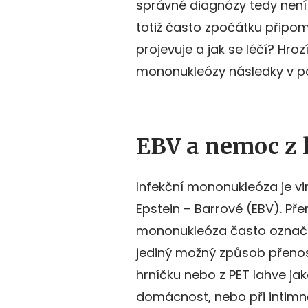
správné diagnózy tedy není
totiž často zpočátku připo
projevuje a jak se léčí? Hro
mononukleózy následky v po
EBV a nemoc z 
Infekční mononukleóza je v
Epstein – Barrové (EBV). Přen
mononukleóza často označuje
jediný možný způsob přenos
hrníčku nebo z PET lahve jak
domácnost, nebo při intimně