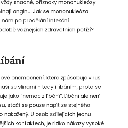
 vždy snadné, příznaky mononukleózy
mínají angínu. Jak se mononukleóza
zí nám po prodělání infekční
době vážnějších zdravotních potíží?
líbání
irové onemocnění, které způsobuje virus
áší se slinami – tedy i líbáním, proto se
 jako “nemoc z líbání”. Líbání ale není
u, stačí se pouze napít ze stejného
o nakažený. U osob sdílejících jednu
jších kontaktech, je riziko nákazy vysoké