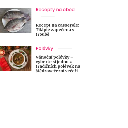
Recepty na oběd
Recept na casserole:
Tilápie zapečená v
troubě
Polévky
Vánoční polévky –
vyberte si jednu z
tradičních polévek na
štědrovečerní večeři