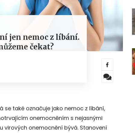
 jen nemoc z líbání.
 můžeme čekat?
á se také označuje jako nemoc z líbání,
uhotrvajícím onemocněním s nejasnými
o u virových onemocnění bývá. Stanovení