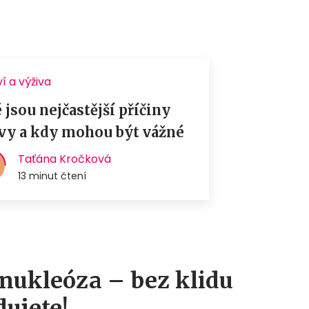
ukleóza – bez klidu
ujete!