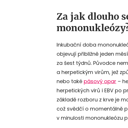
Za jak dlouho s
mononukleózy
Inkubační doba mononukleózy
objevují přibližně jeden mě
za šest týdnů. Původce nemoc
a herpetickým virům, jež zp
nebo také
pásový opar
– he
herpetických virů i EBV po p
základě rozboru z krve je mo
což svědčí o momentálně pr
v minulosti mononukleózu pr