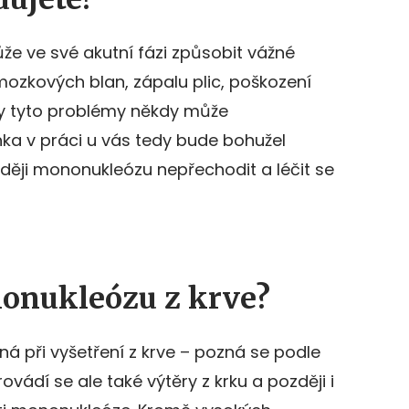
 ve své akutní fázi způsobit vážné
ozkových blan, zápalu plic, poškození
ny tyto problémy někdy může
a v práci u vás tedy bude bohužel
aději mononukleózu nepřechodit a léčit se
onukleózu z krve?
á při vyšetření z krve – pozná se podle
ovádí se ale také výtěry z krku a později i