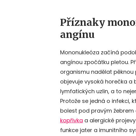
Příznaky mono
angínu
Mononukleóza začíná podobně
angínou zpočátku pletou. P
organismu nadělat pěknou p
objevuje vysoká horečka a b
lymfatických uzlin, a to nejen
Protože se jedná o infekci, k
bolest pod pravým žebrem a 
kopřivka
a alergické projev
funkce jater a imunitního s