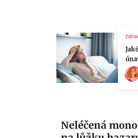
Neléčená monon
na lůžku hazard