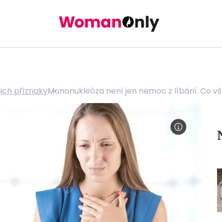
jich příznaky
Mononukleóza není jen nemoc z líbání. Co 