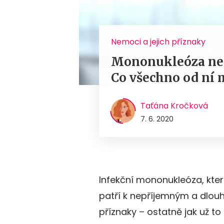
Nemoci a jejich příznaky
Mononukleóza není
Co všechno od ní
Taťána Kročková
7. 6. 2020
Infekční mononukleóza, kter
patří k nepříjemným a dlo
příznaky – ostatně jak už t