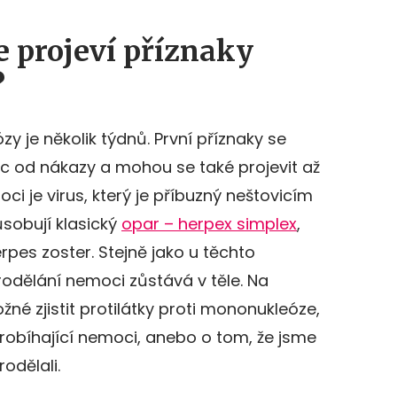
e projeví příznaky
?
 je několik týdnů. První příznaky se
síc od nákazy a mohou se také projevit až
i je virus, který je příbuzný neštovicím
ůsobují klasický
opar – herpex simplex
,
rpes zoster. Stejně jako u těchto
rodělání nemoci zůstává v těle. Na
žné zjistit protilátky proti mononukleóze,
obíhající nemoci, anebo o tom, že jsme
odělali.