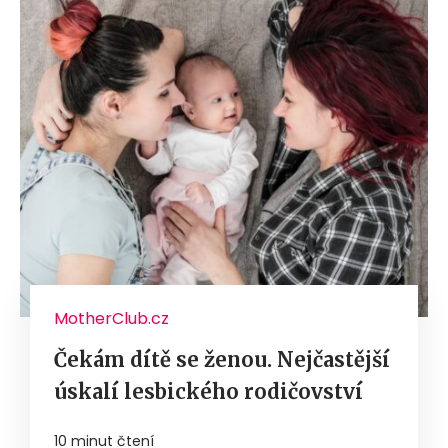
MotherClub.cz
Čekám dítě se ženou. Nejčastější
úskalí lesbického rodičovství
10 minut čtení