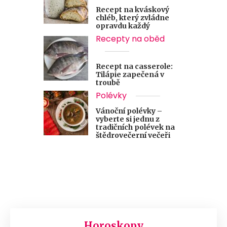
Recept na kváskový
chléb, který zvládne
opravdu každý
Recepty na oběd
Recept na casserole:
Tilápie zapečená v
troubě
Polévky
Vánoční polévky –
vyberte si jednu z
tradičních polévek na
štědrovečerní večeři
Horoskopy