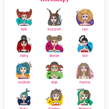
Býk
Kozoroh
Lev
Váhy
Beran
Štír
Vodnář
Rak
Panna
Ryby
Střelec
Blíženci