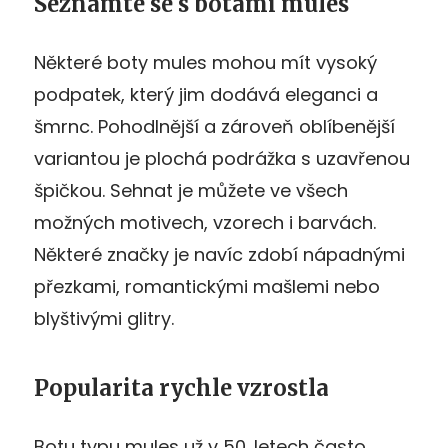
Seznamte se s botami mules
Některé boty mules mohou mít vysoký
podpatek, který jim dodává eleganci a
šmrnc. Pohodlnější a zároveň oblíbenější
variantou je plochá podrážka s uzavřenou
špičkou. Sehnat je můžete ve všech
možných motivech, vzorech i barvách.
Některé značky je navíc zdobí nápadnými
přezkami, romantickými mašlemi nebo
blyštivými glitry.
Popularita rychle vzrostla
Botu typu mules už v 50. letech často