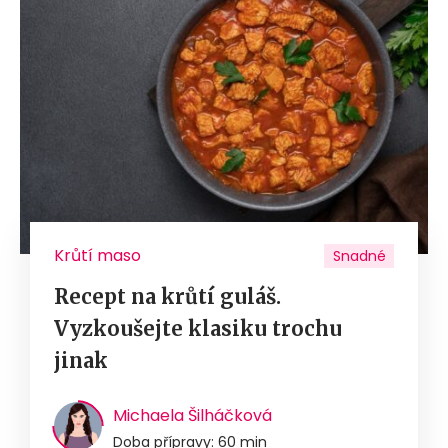
Krůtí maso
Snadné
Recept na krůtí guláš.
Vyzkoušejte klasiku trochu
jinak
Michaela Šilháčková
Doba přípravy: 60 min