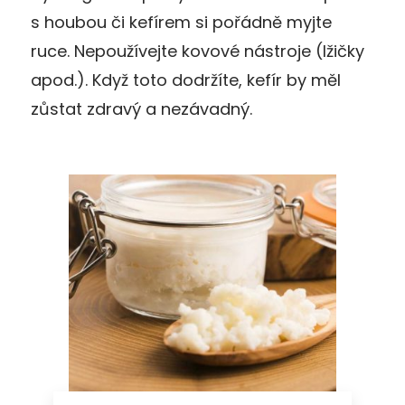
s houbou či kefírem si pořádně myjte
ruce. Nepoužívejte kovové nástroje (lžičky
apod.). Když toto dodržíte, kefír by měl
zůstat zdravý a nezávadný.