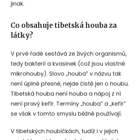
jinak.
Co obsahuje tibetská houba za
látky?
V prvé řadě sestává ze živých organismů,
tedy bakterií a kvasinek (což jsou vlastně
mikrohouby). Slovo „houba” v názvu tak
není úplně přesné, nejde čistě jen o houbu.
Tibetská houba není houba a nápoj z ní
není pravý kefír. Termíny „houba” a „kefír”
se však v tomto smyslu běžně používají.
V tibetských houbičkách, tudíž i v jejich