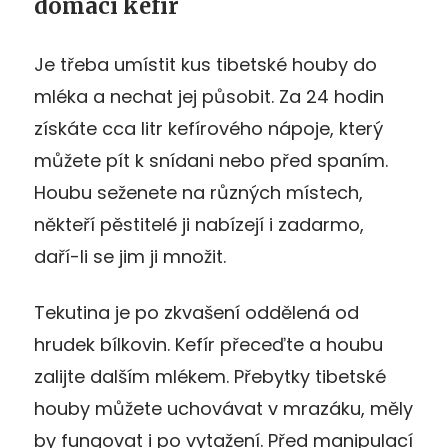
domácí kefír
Je třeba umístit kus tibetské houby do
mléka a nechat jej působit. Za 24 hodin
získáte cca litr kefírového nápoje, který
můžete pít k snídani nebo před spaním.
Houbu seženete na různých místech,
někteří pěstitelé ji nabízejí i zadarmo,
daří-li se jim ji množit.
Tekutina je po zkvašení oddělená od
hrudek bílkovin. Kefír přeceďte a houbu
zalijte dalším mlékem. Přebytky tibetské
houby můžete uchovávat v mrazáku, měly
by fungovat i po vytažení. Před manipulací