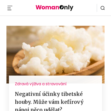
MENU
Zdravá výživa a stravování
Negativní účinky tibetské
houby. Může vám kefírový
nápoj něco udělat?