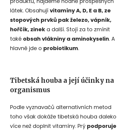
produktu, najdeme hodně prospěšných
látek. Obsahují
vitamíny A, D, E a B, ze
stopových prvků pak železo, vápník,
hořčík, zinek
a další. Stojí za to zmínit
také
obsah vlákniny a aminokyselin
. A
hlavně jde o
probiotikum
.
Tibetská houba a její účinky na
organismus
Podle vyznavačů alternativních metod
toho však dokáže tibetská houba daleko
více než doplnit vitamíny. Prý
podporuje