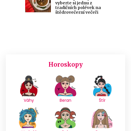
vyberte si jednu z
tradičních polévek na
štědrovečerní večeři
Horoskopy
Váhy
Beran
Štír