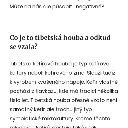
Může na nás ale působit i negativně?
Co je to tibetská houba a odkud
se vzala?
Tibetská kefírová houba je typ kefírové
kultury neboli kefírového zrna. Slouží tudíž
k vyrobení kvašeného nápoje. Kefír vlastně
pochází z Kavkazu, kde má tradici několika
tisíc let. Tibetská houba přesně vzato není
samotný kefír ale trochu jiný typ
symbiotické mikrokultury. Kromě těchto
mléčných kefírů existuje také jinak