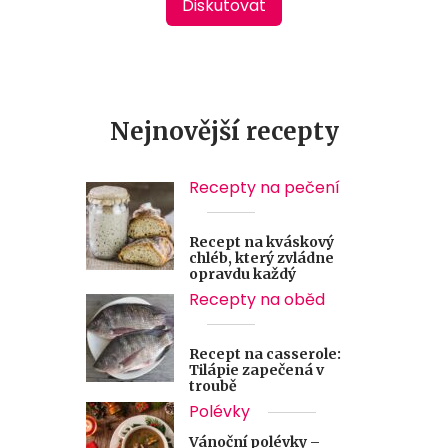
Diskutovat
Nejnovější recepty
Recepty na pečení
Recept na kváskový
chléb, který zvládne
opravdu každý
Recepty na oběd
Recept na casserole:
Tilápie zapečená v
troubě
Polévky
Vánoční polévky –