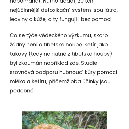
napomáhat. Nutno dodat, že ten
nejúčinnější detoxikační systém jsou játra,
ledviny a kůže, a ty fungují i bez pomoci.
Co se týče vědeckého výzkumu, skoro
žádný není o tibetské houbě. Kefír jako
takový (tedy ne nutně z tibetské houby)
byl zkoumán například zde. Studie
srovnává podporu hubnoucí kúry pomocí
mléka a kefíru, přičemž oba účinky jsou
podobné.