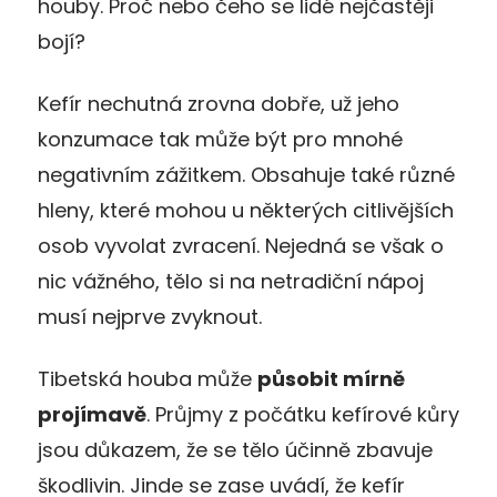
houby. Proč nebo čeho se lidé nejčastěji
bojí?
Kefír nechutná zrovna dobře, už jeho
konzumace tak může být pro mnohé
negativním zážitkem. Obsahuje také různé
hleny, které mohou u některých citlivějších
osob vyvolat zvracení. Nejedná se však o
nic vážného, tělo si na netradiční nápoj
musí nejprve zvyknout.
Tibetská houba může
působit mírně
projímavě
. Průjmy z počátku kefírové kůry
jsou důkazem, že se tělo účinně zbavuje
škodlivin. Jinde se zase uvádí, že kefír