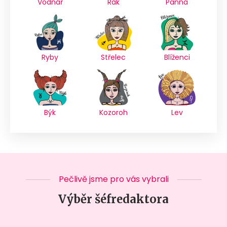
Vodnář
Rak
Panna
Ryby
Střelec
Blíženci
Býk
Kozoroh
Lev
Pečlivě jsme pro vás vybrali
Výběr šéfredaktora