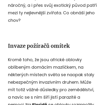
náročný, a i přes svůj exotický původ patří
mezi ty nejlevnější zvířata. Co obnáší jeho
chov?
Invaze požíračů omítek
Kromě toho, že jsou africké oblovky
oblíbeným domácím mazlíčkem, na
některých místech světa se naopak staly
nebezpečným invazivním druhem. Může
mít totiž vážné důsledky pro zemědělství,
a navíc se s ním šíří jistí parazité a
nemoci. Na
Floridě
se oblovky rozmnožily