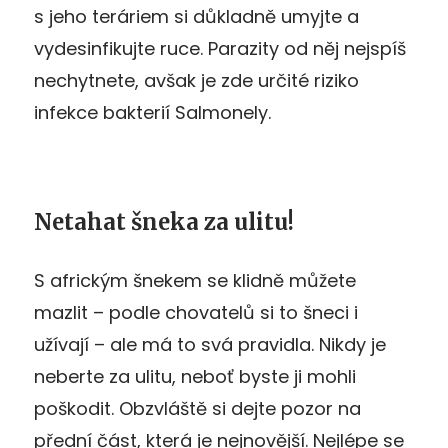
s jeho teráriem si důkladně umyjte a
vydesinfikujte ruce. Parazity od něj nejspíš
nechytnete, avšak je zde určité riziko
infekce bakterií Salmonely.
Netahat šneka za ulitu!
S africkým šnekem se klidně můžete
mazlit – podle chovatelů si to šneci i
užívají – ale má to svá pravidla. Nikdy je
neberte za ulitu, neboť byste ji mohli
poškodit. Obzvláště si dejte pozor na
přední část, která je nejnovější. Nejlépe se