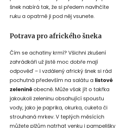
šnek nabírá tak, že si předem navlhčíte
ruku a opatrně ji pod něj vsunete.
Potrava pro afrického šneka
Čím se achatiny krmí? Všichni zkušení
zahrádkáři už jistě moc dobře mají
odpověď – i vzdálený africký šnek si rád
pochutná především na salátu a
listové
zelenině
obecně. Může však jít o takřka
jakoukoli zeleninu obsahující spoustu
vody, jako je paprika, okurka, cuketa či
strouhaná mrkev. V teplých měsících
můžete plžům natrhat venku i pampelišky