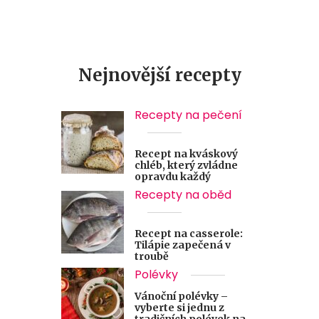
Nejnovější recepty
Recepty na pečení
Recept na kváskový
chléb, který zvládne
opravdu každý
Recepty na oběd
Recept na casserole:
Tilápie zapečená v
troubě
Polévky
Vánoční polévky –
vyberte si jednu z
tradičních polévek na