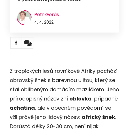
Petr Gorás
4. 4. 2022
Z tropických lesů rovníkové Afriky pochází
obrovský šnek s barevnou ulitou, který se
stal oblíbeným domácím mazlíčkem. Jeho
přírodopisný název zní
oblovka
, případně
achatina
, ale v obecném povědomí se
vžil právě jeho lidový název:
africký šnek
.
Dorůstá délky 20-30 cm, není nijak