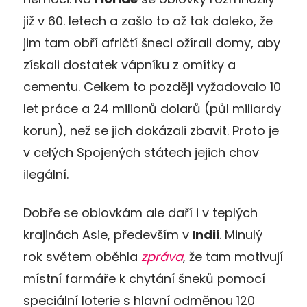
již v 60. letech a zašlo to až tak daleko, že
jim tam obří afričtí šneci ožírali domy, aby
získali dostatek vápníku z omítky a
cementu. Celkem to později vyžadovalo 10
let práce a 24 milionů dolarů (půl miliardy
korun), než se jich dokázali zbavit. Proto je
v celých Spojených státech jejich chov
ilegální.
Dobře se oblovkám ale daří i v teplých
krajinách Asie, především v
Indii
. Minulý
rok světem oběhla
zpráva
, že tam motivují
místní farmáře k chytání šneků pomocí
speciální loterie s hlavní odměnou 120