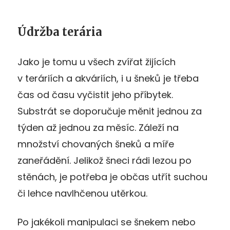
Údržba terária
Jako je tomu u všech zvířat žijících
v teráriích a akváriích, i u šneků je třeba
čas od času vyčistit jeho příbytek.
Substrát se doporučuje měnit jednou za
týden až jednou za měsíc. Záleží na
množství chovaných šneků a míře
zaneřádění. Jelikož šneci rádi lezou po
stěnách, je potřeba je občas utřít suchou
či lehce navlhčenou utěrkou.
Po jakékoli manipulaci se šnekem nebo