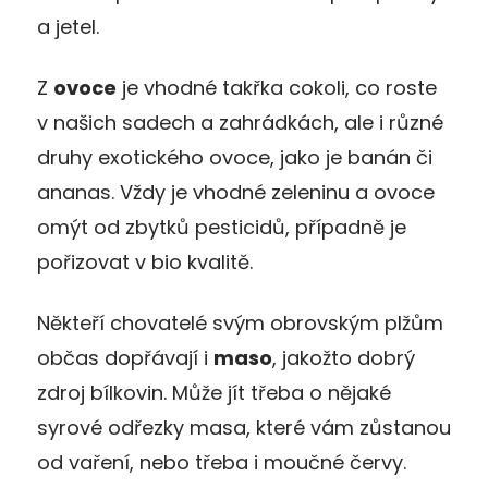
a jetel.
Z
ovoce
je vhodné takřka cokoli, co roste
v našich sadech a zahrádkách, ale i různé
druhy exotického ovoce, jako je banán či
ananas. Vždy je vhodné zeleninu a ovoce
omýt od zbytků pesticidů, případně je
pořizovat v bio kvalitě.
Někteří chovatelé svým obrovským plžům
občas dopřávají i
maso
, jakožto dobrý
zdroj bílkovin. Může jít třeba o nějaké
syrové odřezky masa, které vám zůstanou
od vaření, nebo třeba i moučné červy.