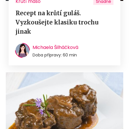
Krůtí maso
Snadné
Recept na krůtí guláš.
Vyzkoušejte klasiku trochu
jinak
Michaela Šilháčková
Doba přípravy: 60 min