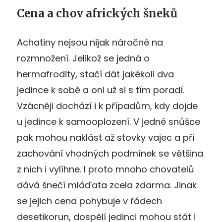
Cena a chov afrických šneků
Achatiny nejsou nijak náročné na
rozmnožení. Jelikož se jedná o
hermafrodity, stačí dát jakékoli dva
jedince k sobě a oni už si s tím poradí.
Vzácněji dochází i k případům, kdy dojde
u jedince k samooplození. V jedné snůšce
pak mohou naklást až stovky vajec a při
zachování vhodných podmínek se většina
z nich i vylíhne. I proto mnoho chovatelů
dává šnečí mláďata zcela zdarma. Jinak
se jejich cena pohybuje v řádech
desetikorun, dospělí jedinci mohou stát i