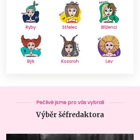
Ryby
Střelec
Blíženci
Býk
Kozoroh
Lev
Pečlivě jsme pro vás vybrali
Výběr šéfredaktora