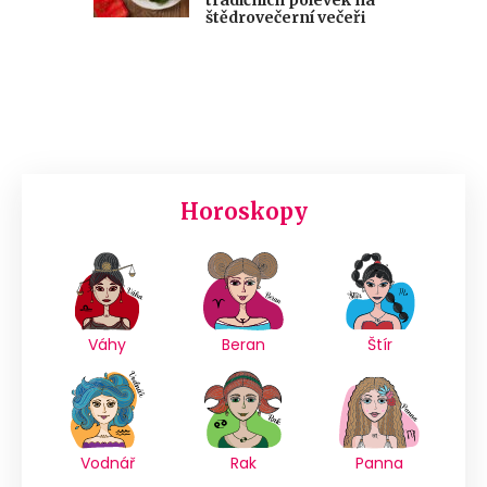
štědrovečerní večeři
Horoskopy
Váhy
Beran
Štír
Vodnář
Rak
Panna