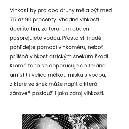
Vlhkost by pro oba druhy měla být mezi
75 až 90 procenty. Vhodné vlhkosti
docílíte tím, že terárium obden
posprejujete vodou. Přesto si ji raději
pohlídejte pomocí vlhkoměru, neboť
přílišná vlhkost africkým šnekům škodí.
Kromě toho se doporučuje do terária
umístit i velice mělkou misku s vodou,
z které se šnek může napít a která
zároveň poslouží i jako zdroj vlhkosti.