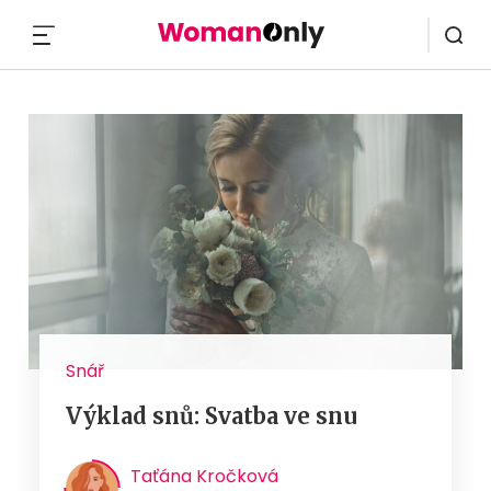
MENU
Snář
Výklad snů: Svatba ve snu
Taťána Kročková