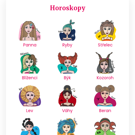
Horoskopy
Panna
Ryby
Střelec
Blíženci
Býk
Kozoroh
Lev
Váhy
Beran