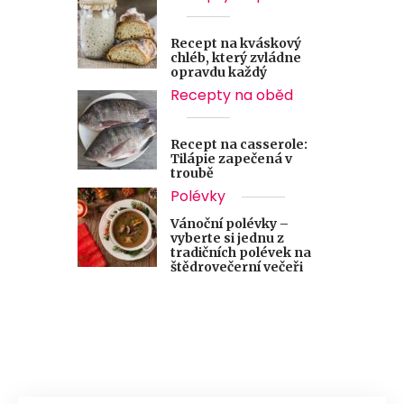
Recept na kváskový
chléb, který zvládne
opravdu každý
Recepty na oběd
Recept na casserole:
Tilápie zapečená v
troubě
Polévky
Vánoční polévky –
vyberte si jednu z
tradičních polévek na
štědrovečerní večeři