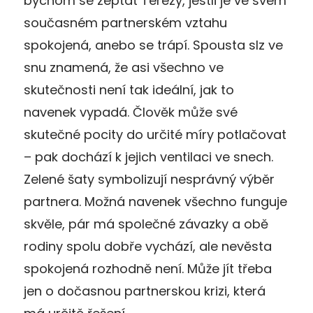
bychom se zeptat Terezy, jestli je ve svém
současném partnerském vztahu
spokojená, anebo se trápí. Spousta slz ve
snu znamená, že asi všechno ve
skutečnosti není tak ideální, jak to
navenek vypadá. Člověk může své
skutečné pocity do určité míry potlačovat
– pak dochází k jejich ventilaci ve snech.
Zelené šaty symbolizují nesprávný výběr
partnera. Možná navenek všechno funguje
skvěle, pár má společné závazky a obě
rodiny spolu dobře vychází, ale nevěsta
spokojená rozhodně není. Může jít třeba
jen o dočasnou partnerskou krizi, která