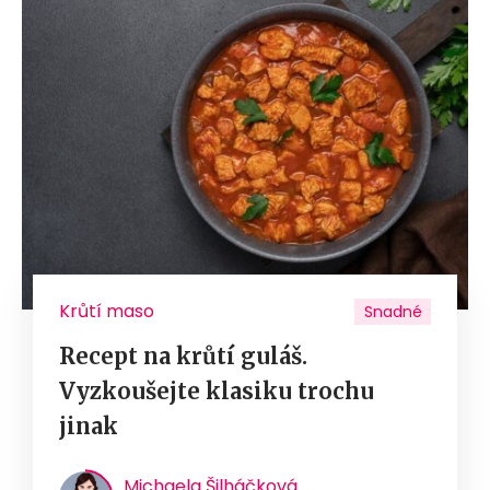
Krůtí maso
Snadné
Recept na krůtí guláš.
Vyzkoušejte klasiku trochu
jinak
Michaela Šilháčková