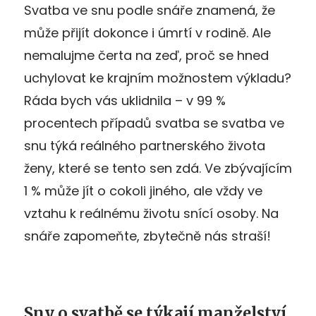
Svatba ve snu podle snáře znamená, že
může přijít dokonce i úmrtí v rodině. Ale
nemalujme čerta na zeď, proč se hned
uchylovat ke krajním možnostem výkladu?
Ráda bych vás uklidnila – v 99 %
procentech případů svatba se svatba ve
snu týká reálného partnerského života
ženy, které se tento sen zdá. Ve zbývajícím
1 % může jít o cokoli jiného, ale vždy ve
vztahu k reálnému životu snící osoby. Na
snáře zapomeňte, zbytečně nás straší!
Sny o svatbě se týkají manželství