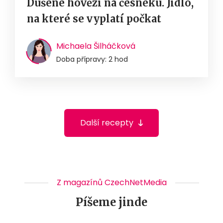
Dušené hovězí na česneku. Jídlo,
na které se vyplatí počkat
Michaela Šilháčková
Doba přípravy: 2 hod
Další recepty
Z magazínů CzechNetMedia
Píšeme jinde