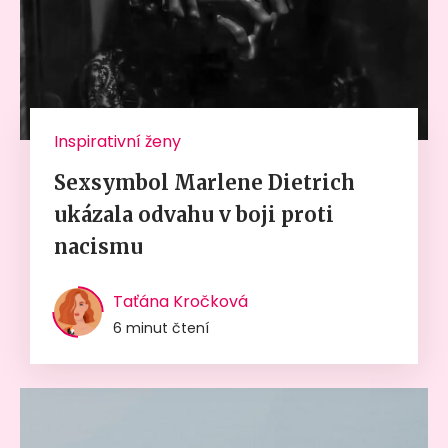
Inspirativní ženy
Sexsymbol Marlene Dietrich
ukázala odvahu v boji proti
nacismu
Taťána Kročková
6 minut čtení