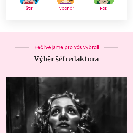
Štír
Vodnář
Rak
Pečlivě jsme pro vás vybrali
Výběr šéfredaktora