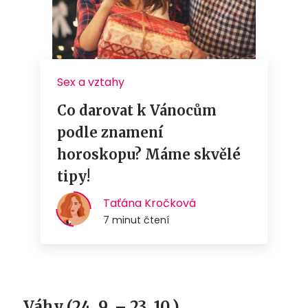
Váhy (24. 9. – 23. 10.)