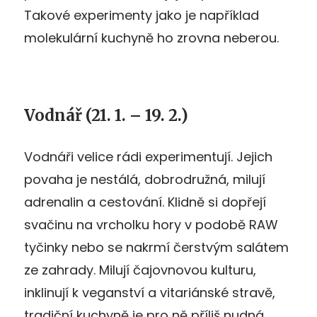
Takové experimenty jako je například
molekulární kuchyně ho zrovna neberou.
Vodnář (21. 1. – 19. 2.)
Vodnáři velice rádi experimentují. Jejich
povaha je nestálá, dobrodružná, milují
adrenalin a cestování. Klidně si dopřejí
svačinu na vrcholku hory v podobě RAW
tyčinky nebo se nakrmí čerstvým salátem
ze zahrady. Milují čajovnovou kulturu,
inklinují k veganství a vitariánské stravě,
tradiční kuchyně je pro ně příliš nudná.