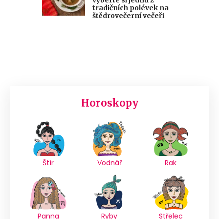
tradičních polévek na
štědrovečerní večeři
Horoskopy
Štír
Vodnář
Rak
Panna
Ryby
Střelec