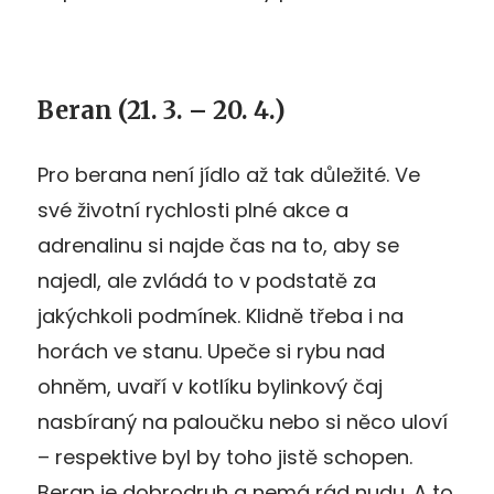
Beran (21. 3. – 20. 4.)
Pro berana není jídlo až tak důležité. Ve
své životní rychlosti plné akce a
adrenalinu si najde čas na to, aby se
najedl, ale zvládá to v podstatě za
jakýchkoli podmínek. Klidně třeba i na
horách ve stanu. Upeče si rybu nad
ohněm, uvaří v kotlíku bylinkový čaj
nasbíraný na paloučku nebo si něco uloví
– respektive byl by toho jistě schopen.
Beran je dobrodruh a nemá rád nudu. A to