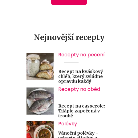
Nejnovější recepty
Recepty na pečení
Recept na kváskový
chléb, který zvládne
opravdu každý
Recepty na oběd
Recept na casserole:
Tilápie zapečená v
troubě
Polévky
Vánoční polévky –
vyberte si jednu z