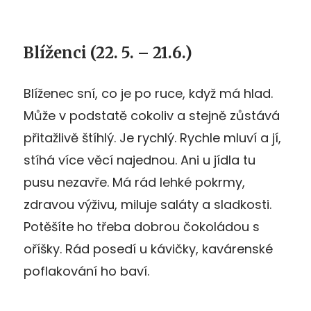
Blíženci (22. 5. – 21.6.)
Blíženec sní, co je po ruce, když má hlad.
Může v podstatě cokoliv a stejně zůstává
přitažlivě štíhlý. Je rychlý. Rychle mluví a jí,
stíhá více věcí najednou. Ani u jídla tu
pusu nezavře. Má rád lehké pokrmy,
zdravou výživu, miluje saláty a sladkosti.
Potěšíte ho třeba dobrou čokoládou s
oříšky. Rád posedí u kávičky, kavárenské
poflakování ho baví.