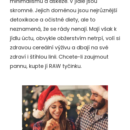
minimalismu a askeze. V jídle jsou
skromné. Jejich doménou jsou nejrůznější
detoxikace a očistné diety, ale to
neznamená, že se rády nenají. Mají však k
jídlu úctu, obvykle obžerstvím netrpí, volí si
zdravou cereální výživu a dbají na své
zdraví i štíhlou linii. Chcete-li zaujmout
pannu, kupte jí RAW tyčinku.