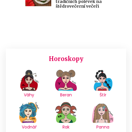
tradičních polévek na
štědrovečerní večeři
Horoskopy
Váhy
Beran
Štír
Vodnář
Rak
Panna