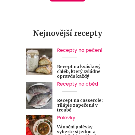
Nejnovější recepty
Recepty na pečení
Recept na kváskový
chléb, který zvládne
opravdu každý
Recepty na oběd
Recept na casserole:
Tilápie zapečená v
troubě
Polévky
Vánoční polévky –
vyberte si jednu z