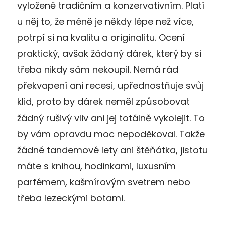
vyloženě tradičním a konzervativním. Platí
u něj to, že méně je někdy lépe než více,
potrpí si na kvalitu a originalitu. Ocení
praktický, avšak žádaný dárek, který by si
třeba nikdy sám nekoupil. Nemá rád
překvapení ani recesi, upřednostňuje svůj
klid, proto by dárek neměl způsobovat
žádný rušivý vliv ani jej totálně vykolejit. To
by vám opravdu moc nepoděkoval. Takže
žádné tandemové lety ani štěňátka, jistotu
máte s knihou, hodinkami, luxusním
parfémem, kašmírovým svetrem nebo
třeba lezeckými botami.