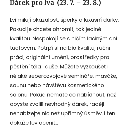
Dárek pro lva
(23. 7. – 23. 8.)
Lvi milují okázalost, šperky a luxusní dárky.
Pokud je chcete ohromit, tak jedině
kvalitou. Nespokojí se s ničím laciným ani
tuctovým. Potrpí si na bio kvalitu, ruční
práci, originální umění, prostředky pro
pěstění těla i duše. Můžete vyzkoušet i
nějaké seberozvojové semináře, masáže,
saunu nebo návštěvu kosmetického
salonu. Pokud nemáte co nabídnout, než
abyste zvolili nevhodný dárek, raději
nenabízejte nic než upřímný úsměv. I ten
dokáže lev ocenit…