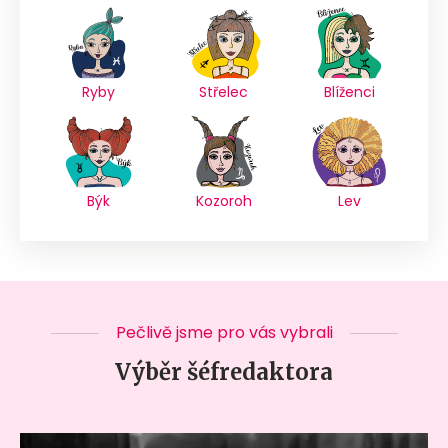
Ryby
Střelec
Blíženci
Býk
Kozoroh
Lev
Pečlivě jsme pro vás vybrali
Výběr šéfredaktora