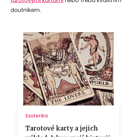
tarotovými kartami
nebo třeba kvalitním
doutníkem.