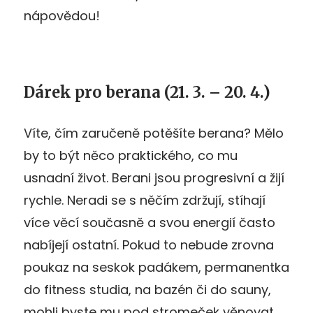
nápovědou!
Dárek pro berana
(21. 3. – 20. 4.)
Víte, čím zaručeně potěšíte berana? Mělo
by to být něco praktického, co mu
usnadní život. Berani jsou progresivní a žijí
rychle. Neradi se s něčím zdržují, stíhají
více věcí současně a svou energií často
nabíjejí ostatní. Pokud to nebude zrovna
poukaz na seskok padákem, permanentka
do fitness studia, na bazén či do sauny,
mohli byste mu pod stromeček věnovat