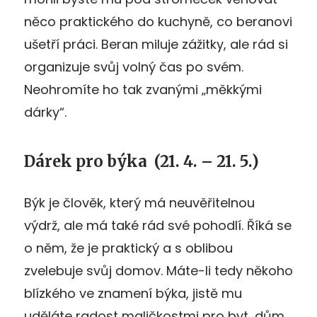
něco praktického do kuchyně, co beranovi
ušetří práci. Beran miluje zážitky, ale rád si
organizuje svůj volný čas po svém.
Neohromíte ho tak zvanými „měkkými
dárky“.
Dárek pro býka
(21. 4. – 21. 5.)
Býk je člověk, který má neuvěřitelnou
výdrž, ale má také rád své pohodlí. Říká se
o něm, že je praktický a s oblibou
zvelebuje svůj domov. Máte-li tedy někoho
blízkého ve znamení býka, jistě mu
uděláte radost maličkostmi pro byt, dům