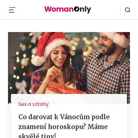
MENU
Sex a vztahy
Co darovat k Vánocům podle
znamení horoskopu? Máme
skvělé tipy!