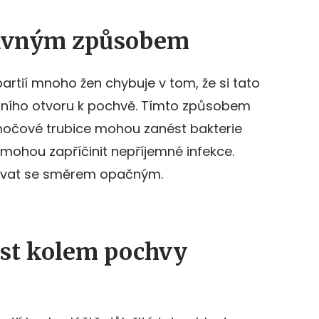
rávným způsobem
 partií mnoho žen chybuje v tom, že si tato
ního otvoru k pochvě. Tímto způsobem
 močové trubice mohou zanést bakterie
 mohou zapříčinit nepříjemné infekce.
mývat se směrem opačným.
ast kolem pochvy