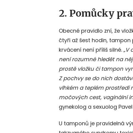
2. Pomůcky pra
Obecné pravidlo zní, že vlo
čtyři až šest hodin, tampon 
krvácení není příliš silné.
„V 
není rozumné hledět na něj
prostě vložku či tampon vymě
Z pochvy se do nich dostáva
vlhkém a teplém prostředí 
močových cest, vaginální in
gynekolog a sexuolog Pavel
U tamponů je pravidelná vým
takzvaného syndromu toxic