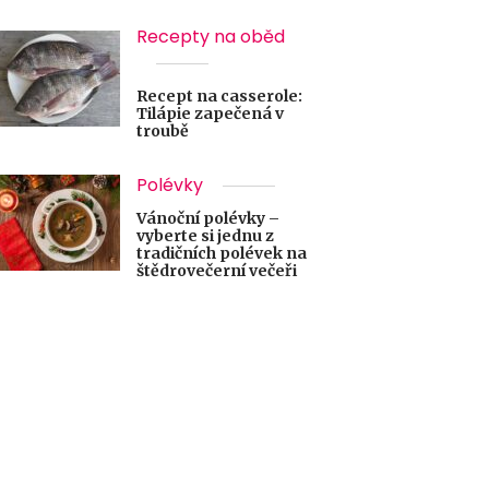
Recepty na oběd
Recept na casserole:
Tilápie zapečená v
troubě
Polévky
Vánoční polévky –
vyberte si jednu z
tradičních polévek na
štědrovečerní večeři