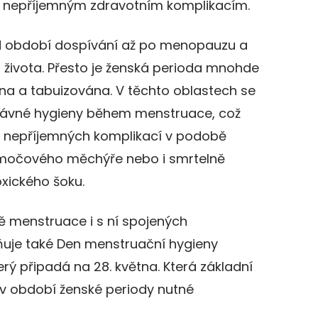
e i nepříjemným zdravotním komplikacím.
d období dospívání až po menopauzu a
h života. Přesto je ženská perioda mnohde
na a tabuizována. V těchto oblastech se
právné hygieny během menstruace, což
ko nepříjemných komplikací v podobě
ů močového měchýře nebo i smrtelně
ického šoku.
ě menstruace i s ní spojených
uje také Den menstruační hygieny
rý připadá na 28. května. Která základní
 v období ženské periody nutné