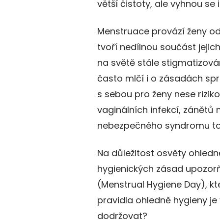
větší čistoty, ale vyhnou s
Menstruace provází ženy o
tvoří nedílnou součást jejic
na světě stále stigmatizová
často mlčí i o zásadách s
s sebou pro ženy nese rizi
vaginálních infekcí, zánět
nebezpečného syndromu tox
Na důležitost osvěty ohledn
hygienických zásad upozorň
(Menstrual Hygiene Day), kte
pravidla ohledně hygieny je
dodržovat?