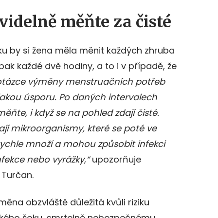
videlně měňte za čisté
žku by si žena měla měnit každých zhruba
pak každé dvě hodiny, a to i v případě, že
otázce výměny menstruačních potřeb
akou úsporu. Po daných intervalech
ňte, i když se na pohled zdají čisté.
jí mikroorganismy, které se poté ve
rychle množí a mohou způsobit infekci
fekce nebo vyrážky,“
upozorňuje
 Turčan.
ěna obzvláště důležitá kvůli riziku
kého šoku, smrtelně nebezpečnému