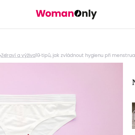
Zdraví a výživa
10 tipů, jak zvládnout hygienu při menstrua