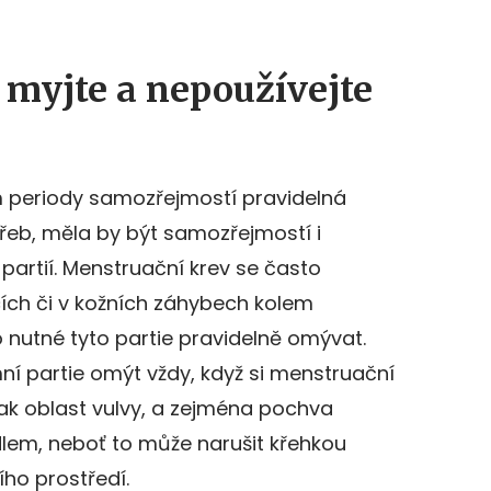
e myjte a nepoužívejte
 periody samozřejmostí pravidelná
eb, měla by být samozřejmostí i
partií. Menstruační krev se často
ích či v kožních záhybech kolem
o nutné tyto partie pravidelně omývat.
mní partie omýt vždy, když si menstruační
šak oblast vulvy, a zejména pochva
dlem, neboť to může narušit křehkou
ho prostředí.