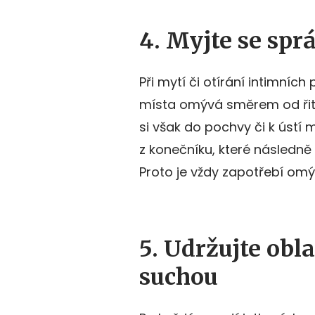
4. Myjte se sp
Při mytí či otírání intimních
místa omývá směrem od řit
si však do pochvy či k ústí
z konečníku, které následně
Proto je vždy zapotřebí o
5. Udržujte obl
suchou