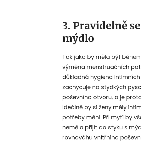
3. Pravidelně s
mýdlo
Tak jako by měla být během
výměna menstruačních potř
důkladná hygiena intimních 
zachycuje na stydkých pysc
poševního otvoru, a je prot
Ideálně by si ženy měly inti
potřeby mění. Při mytí by v
neměla přijít do styku s mý
rovnováhu vnitřního poševní