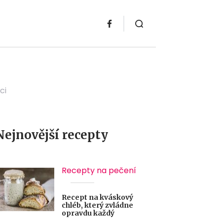
ci
Nejnovější recepty
Recepty na pečení
Recept na kváskový
chléb, který zvládne
opravdu každý