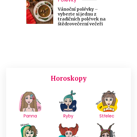
Vánoční polévky –
vyberte si jednu z
tradičních polévek na
štědrovečerní večeři
Horoskopy
Panna
Ryby
Střelec