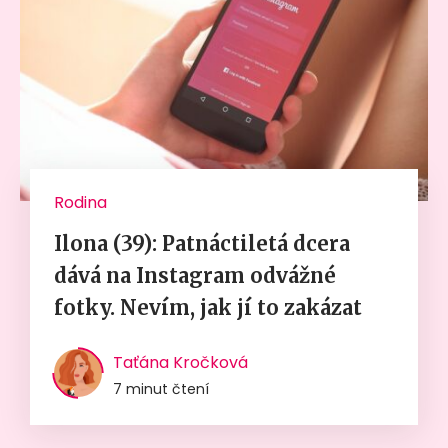
Rodina
Ilona (39): Patnáctiletá dcera
dává na Instagram odvážné
fotky. Nevím, jak jí to zakázat
Taťána Kročková
7 minut čtení