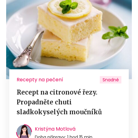
Recepty na pečení
Snadné
Recept na citronové řezy.
Propadněte chuti
sladkokyselých moučníků
Kristýna Motlová
Doba přípravy: 1 hod 15 min