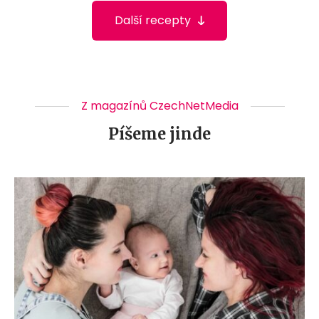
Další recepty
Z magazínů CzechNetMedia
Píšeme jinde