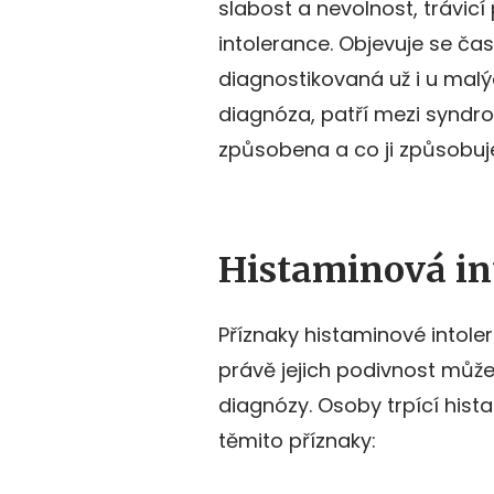
slabost a nevolnost, trávicí
intolerance. Objevuje se čas
diagnostikovaná už i u mal
diagnóza, patří mezi syndr
způsobena a co ji způsobuj
Histaminová in
Příznaky histaminové intol
právě jejich podivnost můž
diagnózy. Osoby trpící hist
těmito příznaky: