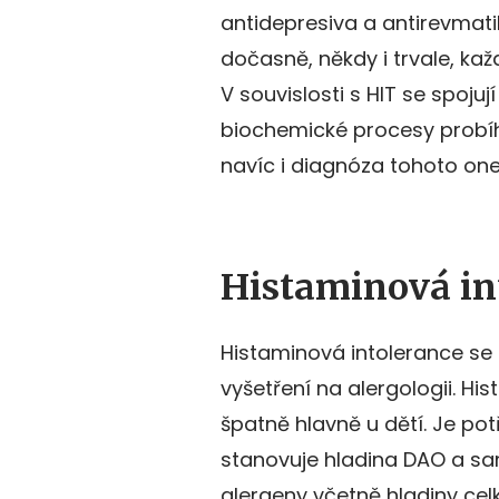
antidepresiva a antirevmat
dočasně, někdy i trvale, k
V souvislosti s HIT se spoju
biochemické procesy probíha
navíc i diagnóza tohoto on
Histaminová in
Histaminová intolerance se
vyšetření na alergologii. Hi
špatně hlavně u dětí. Je po
stanovuje hladina DAO a sam
alergeny včetně hladiny cel