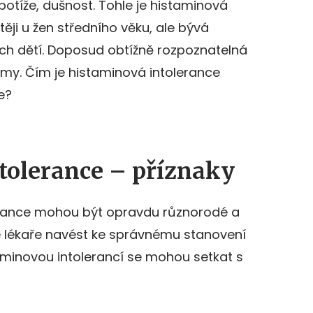
 potíže, dušnost. Tohle je histaminová
těji u žen středního věku, ale bývá
ých dětí. Doposud obtížně rozpoznatelná
omy. Čím je histaminová intolerance
e?
tolerance – příznaky
erance mohou být opravdu různorodé a
e lékaře navést ke správnému stanovení
aminovou intolerancí se mohou setkat s