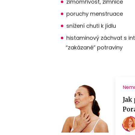
zimomřivost, zimnice
poruchy menstruace
snížení chuti k jídlu
histaminový záchvat s int
“zakázané” potraviny