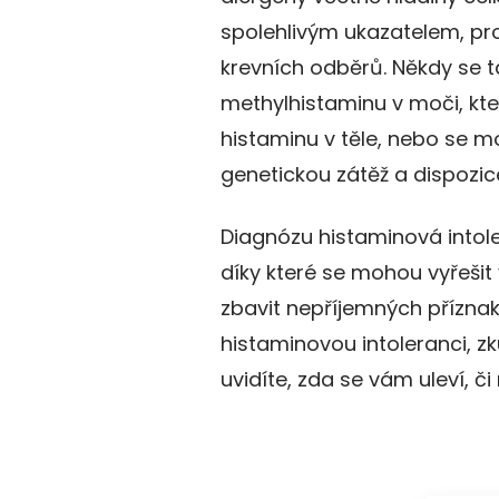
spolehlivým ukazatelem, pro
krevních odběrů. Někdy se ta
methylhistaminu v moči, kt
histaminu v těle, nebo se m
genetickou zátěž a dispozi
Diagnózu histaminová intole
díky které se mohou vyřešit
zbavit nepříjemných přízna
histaminovou intoleranci, z
uvidíte, zda se vám uleví, či 