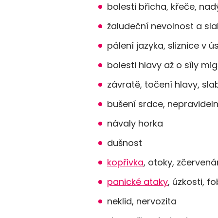
bolesti břicha, křeče, na
žaludeční nevolnost a sl
pálení jazyka, sliznice v ú
bolesti hlavy až o síly mi
závratě, točení hlavy, sl
bušení srdce, nepravideln
návaly horka
dušnost
kopřivka
, otoky, zčervená
panické ataky
, úzkosti, 
neklid, nervozita