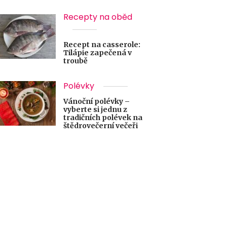
Recepty na oběd
Recept na casserole:
Tilápie zapečená v
troubě
Polévky
Vánoční polévky –
vyberte si jednu z
tradičních polévek na
štědrovečerní večeři