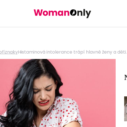
příznaky
Histaminová intolerance trápí hlavně ženy a dět