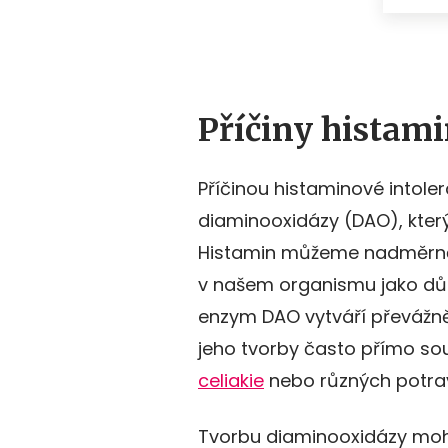
Příčiny histami
Příčinou histaminové intole
diaminooxidázy (DAO), který
Histamin můžeme nadměrně p
v našem organismu jako důsl
enzym DAO vytváří převážně
jeho tvorby často přímo sou
celiakie
nebo různých potrav
Tvorbu diaminooxidázy moho