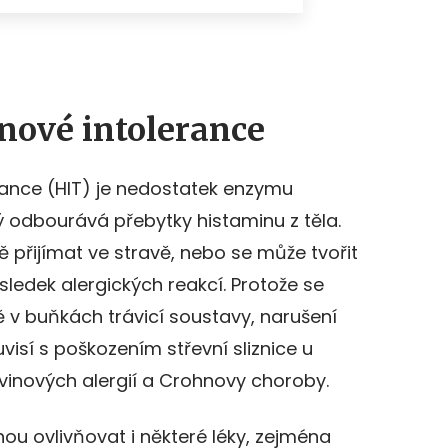
nové intolerance
rance (HIT) je nedostatek enzymu
 odbourává přebytky histaminu z těla.
řijímat ve stravě, nebo se může tvořit
edek alergických reakcí. Protože se
 v buňkách trávicí soustavy, narušení
visí s poškozením střevní sliznice u
inových alergií a Crohnovy choroby.
u ovlivňovat i některé léky, zejména