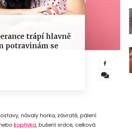
erance trápí hlavně
ým potravinám se
ostavy, návaly horka, závratě, pálení
nebo
kopřivka
, bušení srdce, celková