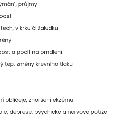
dýmání, průjmy
abost
stech, v krku či žaludku
grény
abost a pocit na omdlení
ý tep, změny krevního tlaku
ní obličeje, zhoršení ekzému
fobie, deprese, psychické a nervové potíže