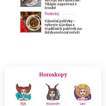
Recept na casserole:
Tilápie zapečená v
troubě
Polévky
Vánoční polévky –
vyberte si jednu z
tradičních polévek na
štědrovečerní večeři
Horoskopy
Býk
Kozoroh
Lev