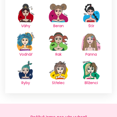
Váhy
Beran
Štír
Vodnář
Rak
Panna
Ryby
Střelec
Blíženci