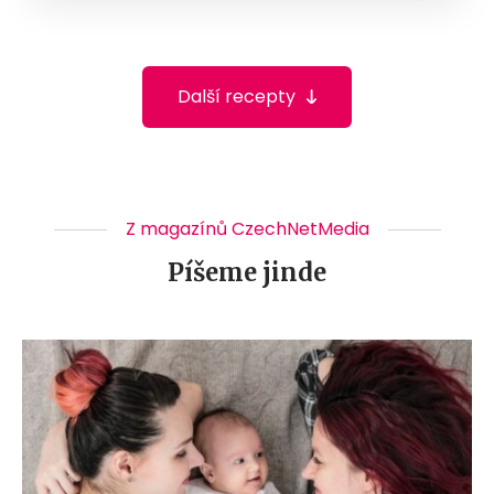
Další recepty
Z magazínů CzechNetMedia
Píšeme jinde