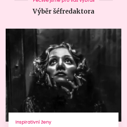
Pečlivě jsme pro vás vybrali
Výběr šéfredaktora
Inspirativní ženy