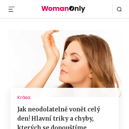
MENU
Krása
Jak neodolatelně vonět celý
den! Hlavní triky a chyby,
kterých se dopouštíme