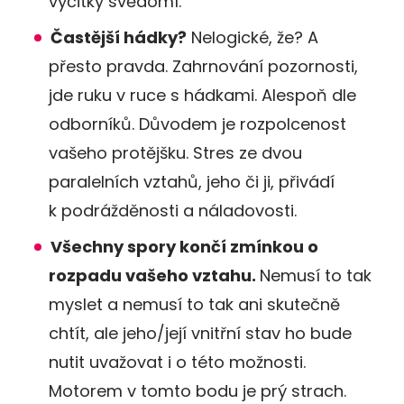
výčitky svědomí.
Častější hádky?
Nelogické, že? A
přesto pravda. Zahrnování pozornosti,
jde ruku v ruce s hádkami. Alespoň dle
odborníků. Důvodem je rozpolcenost
vašeho protějšku. Stres ze dvou
paralelních vztahů, jeho či ji, přivádí
k podrážděnosti a náladovosti.
Všechny spory končí zmínkou o
rozpadu vašeho vztahu.
Nemusí to tak
myslet a nemusí to tak ani skutečně
chtít, ale jeho/její vnitřní stav ho bude
nutit uvažovat i o této možnosti.
Motorem v tomto bodu je prý strach.