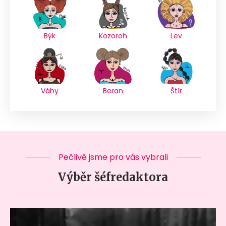
Býk
Kozoroh
Lev
Váhy
Beran
Štír
Pečlivě jsme pro vás vybrali
Výběr šéfredaktora