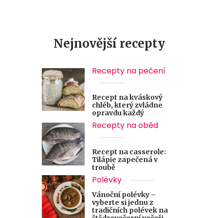
Nejnovější recepty
Recepty na pečení
Recept na kváskový
chléb, který zvládne
opravdu každý
Recepty na oběd
Recept na casserole:
Tilápie zapečená v
troubě
Polévky
Vánoční polévky –
vyberte si jednu z
tradičních polévek na
štědrovečerní večeři