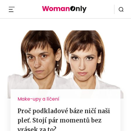
MENU
Make-upy a líčení
Proč podkladové báze ničí naši
pleť. Stojí pár momentů bez
vrásek za to?