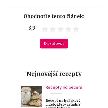
Ohodnoťte tento článek:
3,9
Diskutovat
Nejnovější recepty
Recepty na pečení
Recept na kváskový
chléb, který zvládne