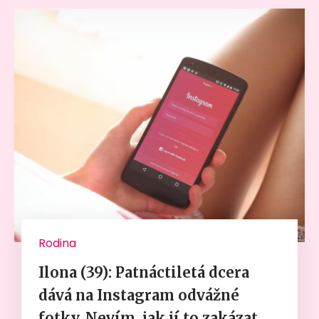
Rodina
Ilona (39): Patnáctiletá dcera
dává na Instagram odvážné
fotky. Nevím, jak jí to zakázat