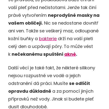
vaší pleť před nečistotami. Jenže tak činí
právě vytvořením
neprodyšné masky na
vašem obličeji.
Nic se nedostane dovnitř
ani ven. Takže se veškerý maz, odloupané
kožní buňky a
bakterie
drží na vaší pleti
celý den a ucpávají póry. To může vést
k
nečekanému spuštění
akné
.
Další věcí je také fakt, že některé silikony
nejsou rozpustné ve vodě a jejich
odstranění dá práci. Musíte
se odlíčit
opravdu důkladně
a za pomocí jiných
přípravků než vody. Jinak si budete pleť
dusit dlouhodobě.