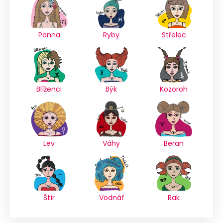
Panna
Ryby
Střelec
Blíženci
Býk
Kozoroh
Lev
Váhy
Beran
Štír
Vodnář
Rak