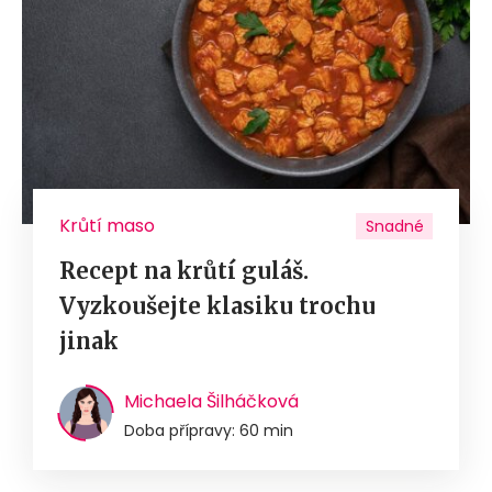
Krůtí maso
Snadné
Recept na krůtí guláš.
Vyzkoušejte klasiku trochu
jinak
Michaela Šilháčková
Doba přípravy: 60 min