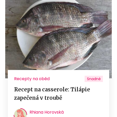
Recepty na oběd
Snadné
Recept na casserole: Tilápie
zapečená v troubě
Rhiana Horovská