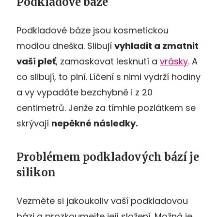
Podkladové báze
Podkladové báze jsou kosmetickou
modlou dneška. Slibují
vyhladit a zmatnit
vaší pleť
, zamaskovat lesknutí a
vrásky
. A
co slibují, to plní. Líčení s nimi vydrží hodiny
a vy vypadáte bezchybně i z 20
centimetrů. Jenže za tímhle pozlátkem se
skrývají
nepěkné následky.
Problémem podkladových bází je
silikon
Vezměte si jakoukoliv vaší podkladovou
bázi a prozkoumejte její složení. Možná je