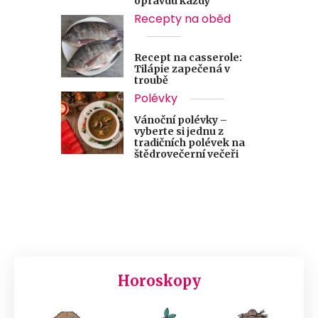
opravdu každý
Recepty na oběd
Recept na casserole:
Tilápie zapečená v
troubě
Polévky
Vánoční polévky –
vyberte si jednu z
tradičních polévek na
štědrovečerní večeři
Horoskopy