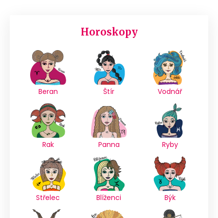
Horoskopy
Beran
Štír
Vodnář
Rak
Panna
Ryby
Střelec
Blíženci
Býk