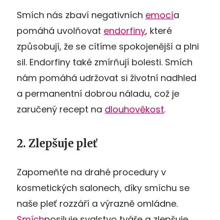
Smích nás zbaví negativních
emocí
a
pomáhá uvolňovat
endorfiny
, které
způsobují, že se cítíme spokojenější a plni
sil. Endorfiny také zmírňují bolesti. Smích
nám pomáhá udržovat si životní nadhled
a permanentní dobrou náladu, což je
zaručený recept na
dlouhověkost
.
2. Zlepšuje pleť
Zapomeňte na drahé procedury v
kosmetických salonech, díky smíchu se
naše pleť rozzáří a výrazně omládne.
Smích
posiluje svalstvo tváře a zlepšuje