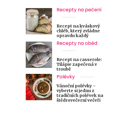
Recepty na pečení
Recept na kváskový
chléb, který zvládne
opravdu každý
Recepty na oběd
Recept na casserole:
Tilápie zapečená v
troubě
Polévky
Vánoční polévky –
vyberte si jednu z
tradičních polévek na
štědrovečerní večeři