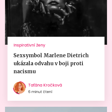
Inspirativní ženy
Sexsymbol Marlene Dietrich
ukázala odvahu v boji proti
nacismu
Taťána Kročková
6 minut čtení