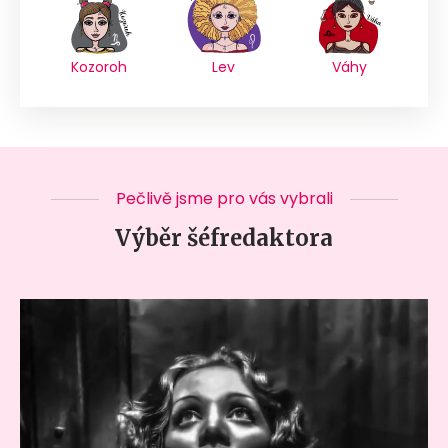
Kozoroh
Lev
Váhy
Pečlivě jsme pro vás vybrali
Výběr šéfredaktora