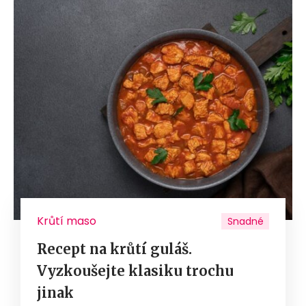
Krůtí maso
Snadné
Recept na krůtí guláš.
Vyzkoušejte klasiku trochu
jinak