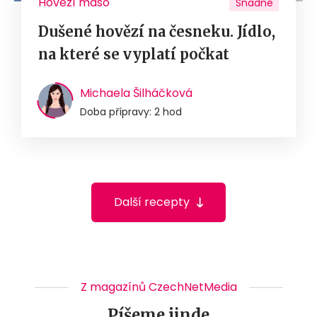
Hovězí maso
Snadné
Dušené hovězí na česneku. Jídlo,
na které se vyplatí počkat
Michaela Šilháčková
Doba přípravy: 2 hod
Další recepty
Z magazínů CzechNetMedia
Píšeme jinde