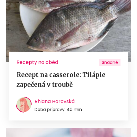
Recepty na oběd
Snadné
Recept na casserole: Tilápie
zapečená v troubě
Rhiana Horovská
Doba přípravy: 40 min