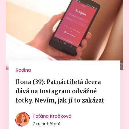
Rodina
Ilona (39): Patnáctiletá dcera
dává na Instagram odvážné
fotky. Nevím, jak jí to zakázat
Taťána Kročková
7 minut čtení