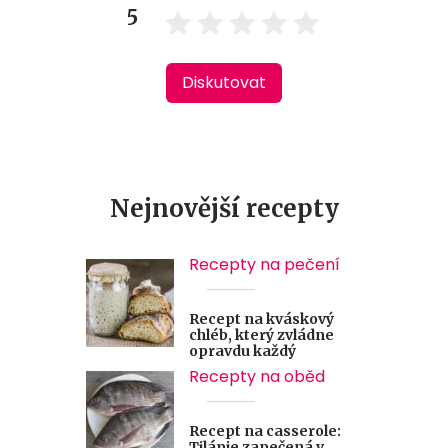
5
Diskutovat
Nejnovější recepty
Recepty na pečení
Recept na kváskový
chléb, který zvládne
opravdu každý
Recepty na oběd
Recept na casserole:
Tilápie zapečená v