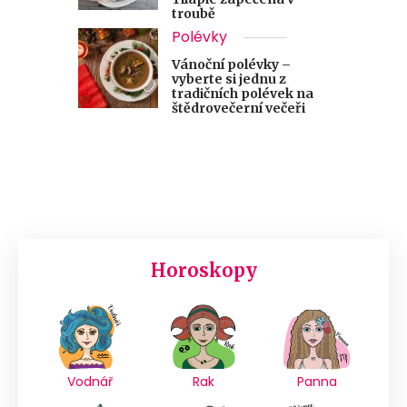
troubě
Polévky
Vánoční polévky –
vyberte si jednu z
tradičních polévek na
štědrovečerní večeři
Horoskopy
Vodnář
Rak
Panna