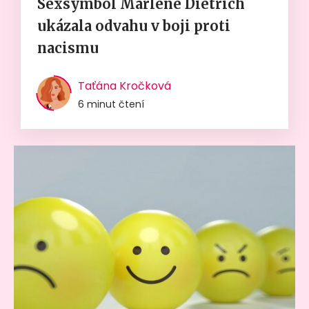
Sexsymbol Marlene Dietrich
ukázala odvahu v boji proti
nacismu
Taťána Kročková
6 minut čtení