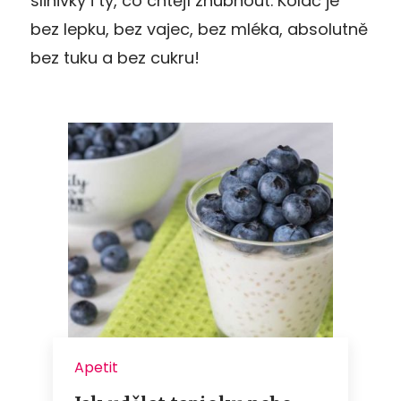
slinivky i ty, co chtějí zhubnout. Koláč je
bez lepku, bez vajec, bez mléka, absolutně
bez tuku a bez cukru!