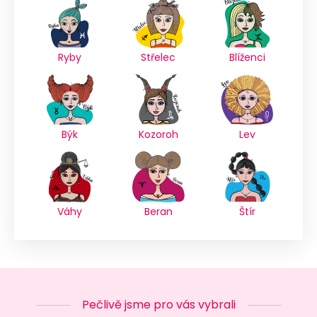
Ryby
Střelec
Blíženci
Býk
Kozoroh
Lev
Váhy
Beran
Štír
Pečlivě jsme pro vás vybrali