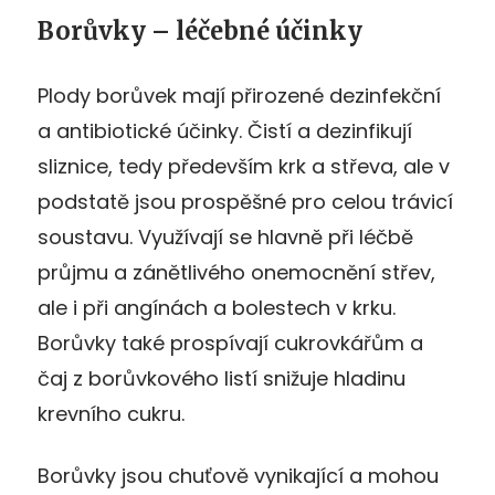
Borůvky – léčebné účinky
Plody borůvek mají přirozené dezinfekční
a antibiotické účinky. Čistí a dezinfikují
sliznice, tedy především krk a střeva, ale v
podstatě jsou prospěšné pro celou trávicí
soustavu. Využívají se hlavně při léčbě
průjmu a zánětlivého onemocnění střev,
ale i při angínách a bolestech v krku.
Borůvky také prospívají cukrovkářům a
čaj z borůvkového listí snižuje hladinu
krevního cukru.
Borůvky jsou chuťově vynikající a mohou