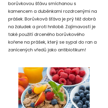
borůvkovou šťávu smíchanou s
kamencem a duběnkami rozdrcenými na
prášek. Borůvková šťáva je prý též dobrá
na žaludek a proti hnilobě. Zajímavostí je
také použití drceného borůvkového
kořene na prášek, který se sypal do ran a
zanícených vředů jako antibiotikum!