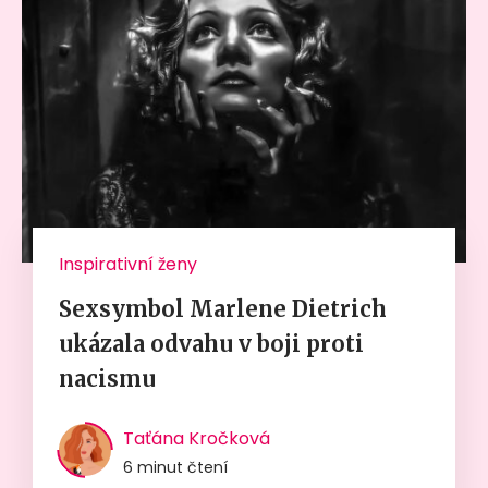
Inspirativní ženy
Sexsymbol Marlene Dietrich
ukázala odvahu v boji proti
nacismu
Taťána Kročková
6 minut čtení