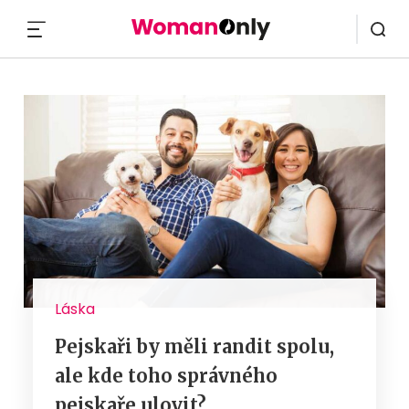
MENU
Láska
Pejskaři by měli randit spolu,
ale kde toho správného
pejskaře ulovit?