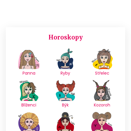
Horoskopy
Panna
Ryby
Střelec
Blíženci
Býk
Kozoroh