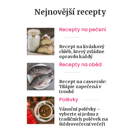
Nejnovější recepty
Recepty na pečení
Recept na kváskový
chléb, který zvládne
opravdu každý
Recepty na oběd
Recept na casserole:
Tilápie zapečená v
troubě
Polévky
Vánoční polévky –
vyberte si jednu z
tradičních polévek na
štědrovečerní večeři