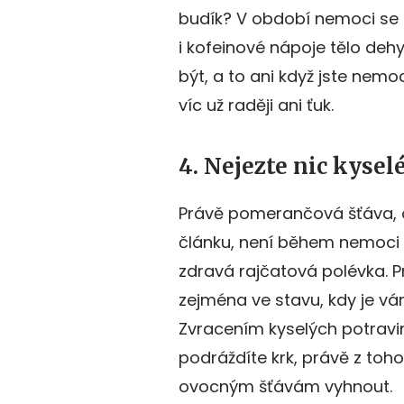
budík? V období nemoci se h
i kofeinové nápoje tělo deh
být, a to ani když jste nemo
víc už raději ani ťuk.
4. Nejezte nic kysel
Právě pomerančová šťáva, o
článku, není během nemoci
zdravá rajčatová polévka. 
zejména ve stavu, kdy je vá
Zvracením kyselých potravi
podráždíte krk, právě z toho
ovocným šťávám vyhnout.