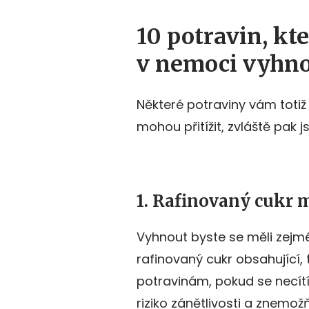
10 potravin, kte
v nemoci vyhn
Některé potraviny vám toti
mohou přitížit, zvláště pak j
1. Rafinovaný cukr
Vyhnout byste se měli zej
rafinovaný cukr obsahující
potravinám, pokud se necítít
riziko zánětlivosti a znemož