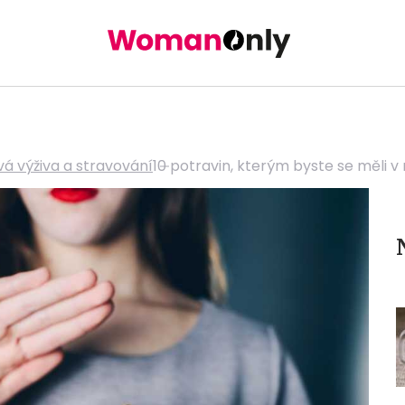
vá výživa a stravování
10 potravin, kterým byste se měli v