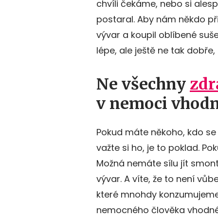
chvíli čekáme, nebo si ales
postaral. Aby nám někdo při
vývar a koupil oblíbené suš
lépe, ale ještě ne tak dobře
Ne všechny
zdr
v nemoci vhod
Pokud máte někoho, kdo se o
važte si ho, je to poklad. P
Možná nemáte sílu jít smon
vývar. A víte, že to není vů
které mnohdy konzumujeme 
nemocného člověka vhodné. V