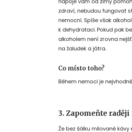
nápoje vám od zimy pomohou
zdraví, nebudou fungovat st
nemocní. Spíše však alkohol
k dehydrataci. Pokud pak ber
alkoholem není zrovna nejšťa
na žaludek a játra.
Co místo toho?
Během nemoci je nejvhodnějš
3. Zapomeňte raději
Že bez šálku milované kávy 