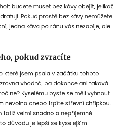
olt budete muset bez kávy obejít, jelikož
ydratují. Pokud prostě bez kávy nemůžete
cní, jedna káva po ránu vás nezabije, ale
ého, pokud zvracíte
 které jsem psala v začátku tohoto
 zrovna vhodná, ba dokonce ani taková
Proč ne? Kyselému byste se měli vyhnout
m nevolno anebo trpíte střevní chřipkou.
n totiž velmi snadno a nepříjemně
to důvodu je lepší se kyselejším