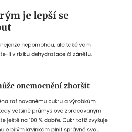
rým je lepší se
out
ž nejenže nepomohou, ale také vám
ste-li v riziku dehydratace či zánětu.
 může onemocnění zhoršit
ména rafinovanému cukru a výrobkům
, tedy většině průmyslově zpracovaným
e ještě na 100 % dobře. Cukr totiž zvyšuje
ňuje bílým krvinkám plnit správně svou