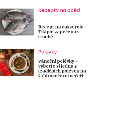
Recepty na oběd
Recept na casserole:
Tilápie zapečená v
troubě
Polévky
Vánoční polévky –
vyberte si jednu z
tradičních polévek na
štědrovečerní večeři