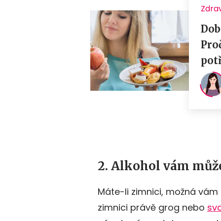
2. Alkohol vám může
Máte-li zimnici, možná vá
zimnici právě grog nebo
sv