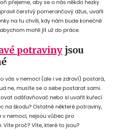
poň přejeme, aby se o nás někdo hezky
pravil čerstvý pomerančový džus, uvařil
enky na tu chvíli, kdy nám bude konečně
, abychom mohli jít už do práce.
avé potraviny
jsou
né
 vás v nemoci (ale i ve zdraví) postará,
okud ne, musíte se o sebe postarat sami.
tovat odšťavňovač nebo si uvařit kuřecí
bec na škodu? Ostatně některé potraviny,
v nemoci, nejsou vůbec pro
íte proč? Víte, které to jsou?