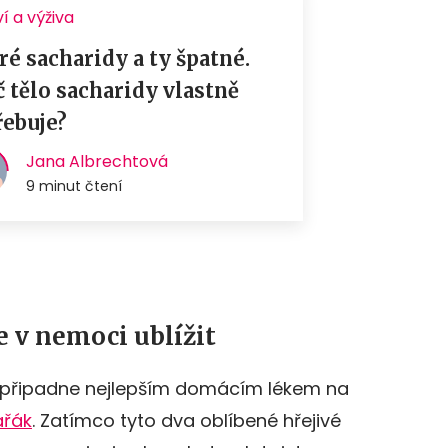
 v nemoci ublížit
m připadne nejlepším domácím lékem na
ařák
. Zatímco tyto dva oblíbené hřejivé