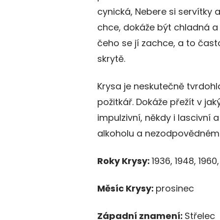
cynická, Nebere si servítky a
chce, dokáže být chladná a 
čeho se jí zachce, a to často
skrytě.
Krysa je neskutečně tvrdohla
požitkář. Dokáže přežít v ja
impulzivní, někdy i lascivní 
alkoholu a nezodpovědnému 
Roky Krysy:
1936, 1948, 1960
Měsíc Krysy:
prosinec
Západní znamení:
Střelec