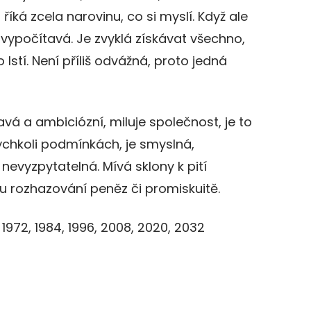
 říká zcela narovinu, co si myslí. Když ale
vypočítavá. Je zvyklá získávat všechno,
 lstí. Není příliš odvážná, proto jedná
vá a ambiciózní, miluje společnost, je to
kýchkoli podmínkách, je smyslná,
a nevyzpytatelná. Mívá sklony k pití
rozhazování peněz či promiskuitě.
, 1972, 1984, 1996, 2008, 2020, 2032