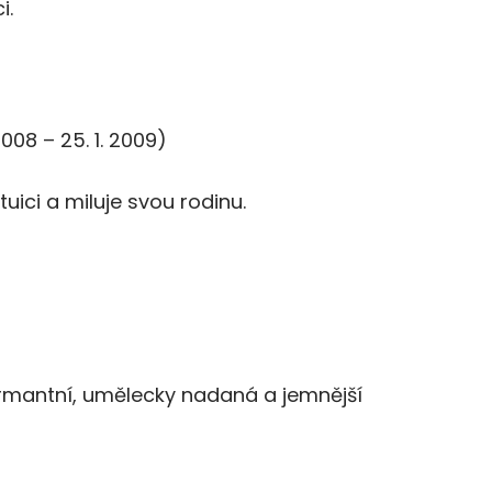
i.
. 2008 – 25. 1. 2009)
ici a miluje svou rodinu.
šarmantní, umělecky nadaná a jemnější