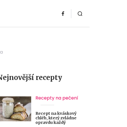
sa
Nejnovější recepty
Recepty na pečení
Recept na kváskový
chléb, který zvládne
opravdu každý