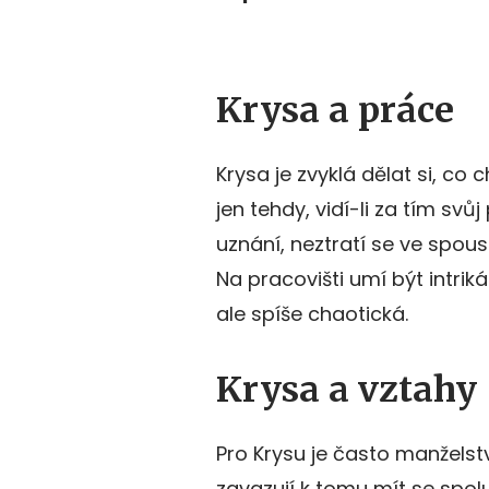
Krysa a práce
Krysa je zvyklá dělat si, co c
jen tehdy, vidí-li za tím sv
uznání, neztratí se ve spous
Na pracovišti umí být intriká
ale spíše chaotická.
Krysa a vztahy
Pro Krysu je často manžels
zavazují k tomu mít se spo