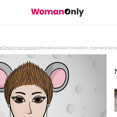
Čínský horoskop
Charakteristika čínského znamení Kry