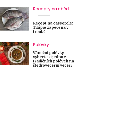
Recepty na oběd
Recept na casserole:
Tilápie zapečená v
troubě
Polévky
Vánoční polévky –
vyberte si jednu z
tradičních polévek na
štědrovečerní večeři