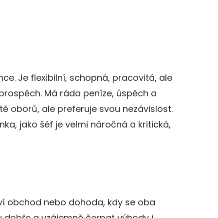
hce. Je flexibilní, schopná, pracovitá, ale
ůj prospěch. Má ráda peníze, úspěch a
tě oborů, ale preferuje svou nezávislost.
nka, jako šéf je velmi náročná a kritická,
tví obchod nebo dohoda, kdy se oba
lu dobře a vzájemně čerpat výhody i