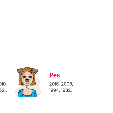
Pes
010,
2018, 2006,
2...
1994, 1982...