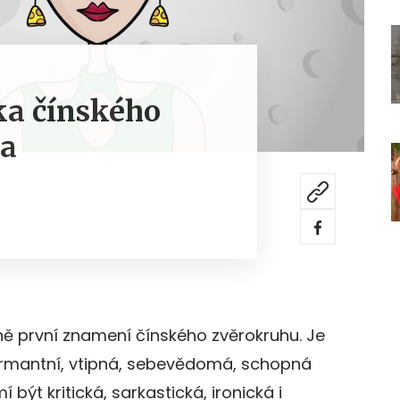
ka čínského
sa
ně první znamení čínského zvěrokruhu. Je
 šarmantní, vtipná, sebevědomá, schopná
í být kritická, sarkastická, ironická i