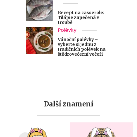
Recept na casserole:
Tilápie zapečená v
troubě
Polévky
Vánoční polévky –
vyberte si jednu z
tradičních polévek na
štědrovečerní večeři
Další znamení