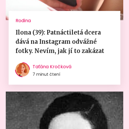
Rodina
Ilona (39): Patnáctiletá dcera
dává na Instagram odvážné
fotky. Nevím, jak jí to zakázat
Taťána Kročková
7 minut čtení