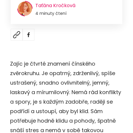
Taťána Kročková
4 minuty čtení
Zajíc je čtvrté znamení čínského
zvěrokruhu. Je opatrný, zdrženlivý, spíše
ustrašený, snadno ovlivnitelný, jemný,
laskavý a mírumilovný. Nemá rád konflikty
a spory, je s každým zadobře, raději se
podřídí a ustoupí, aby byl klid. Sám
potřebuje hodně klidu a pohody, špatně
snáší stres a nemá v sobě takovou