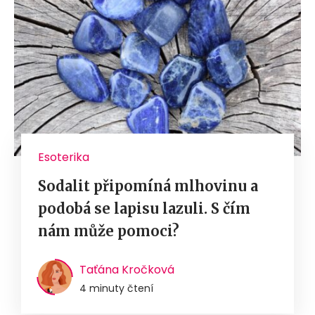
Esoterika
Sodalit připomíná mlhovinu a
podobá se lapisu lazuli. S čím
nám může pomoci?
Taťána Kročková
4 minuty čtení