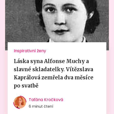
Inspirativní ženy
Láska syna Alfonse Muchy a
slavné skladatelky. Vítězslava
Kaprálová zemřela dva měsíce
po svatbě
Taťána Kročková
6 minut čtení