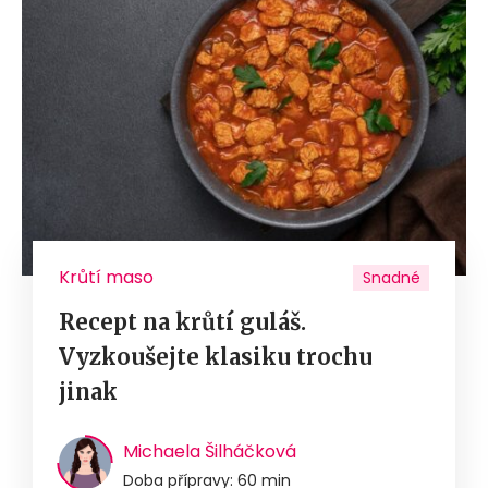
Krůtí maso
Snadné
Recept na krůtí guláš.
Vyzkoušejte klasiku trochu
jinak
Michaela Šilháčková
Doba přípravy: 60 min