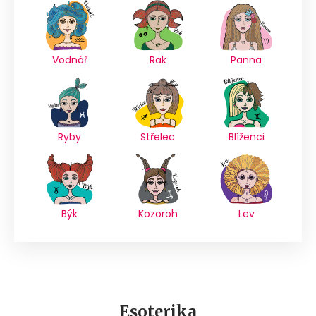
Vodnář
Rak
Panna
Ryby
Střelec
Blíženci
Býk
Kozoroh
Lev
Esoterika