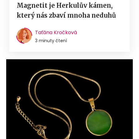
Magnetit je Herkulův kámen,
který nás zbaví mnoha neduhů
Taťána Kročková
3 minuty čtení