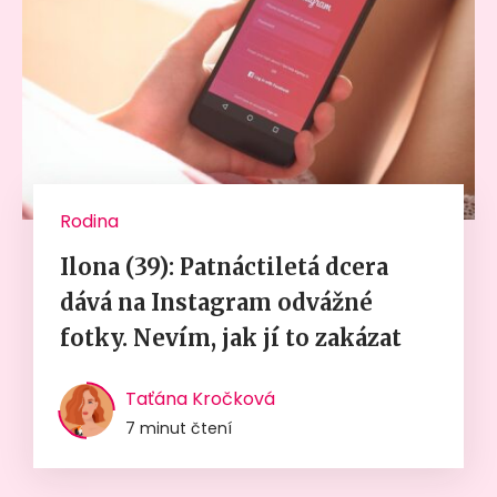
Rodina
Ilona (39): Patnáctiletá dcera
dává na Instagram odvážné
fotky. Nevím, jak jí to zakázat
Taťána Kročková
7 minut čtení