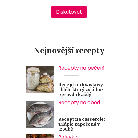
Diskutovat
Nejnovější recepty
Recepty na pečení
Recept na kváskový
chléb, který zvládne
opravdu každý
Recepty na oběd
Recept na casserole:
Tilápie zapečená v
troubě
Polévky