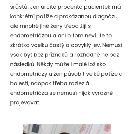
srůstů. Jen určité procento pacientek má
konkrétní potíže a prokázanou diagnózu,
ale mnohé jiné ženy třeba žijí s
endometriózou a ani o tom neví. Je to
zkrátka vcelku častý a obvyklý jev. Nemusí
však být bez příznaků a rozhodně ne bez
následků. Někdy může i malé ložisko
endometriózy u žen působit velké potíže a
bolesti, naopak třeba rozlezlá
endometrióza se nemusí nijak výrazně
projevovat.