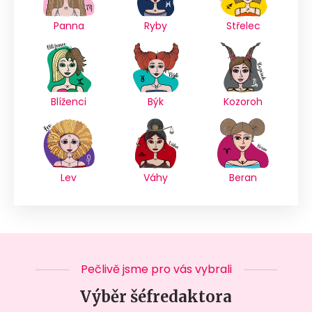
Panna
Ryby
Střelec
Blíženci
Býk
Kozoroh
Lev
Váhy
Beran
Pečlivě jsme pro vás vybrali
Výběr šéfredaktora