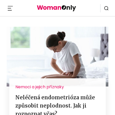
MENU
Nemoci a jejich příznaky
Neléčená endometrióza může
způsobit neplodnost. Jak ji
rozpoznat včas?