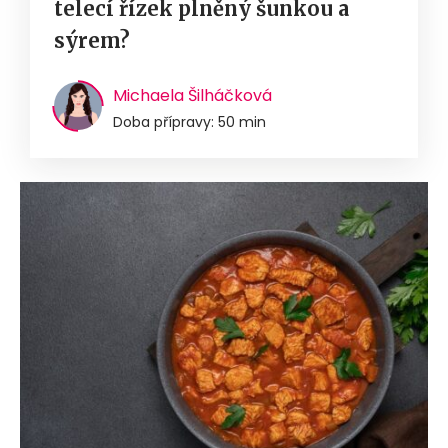
telecí řízek plněný šunkou a
sýrem?
Michaela Šilháčková
Doba přípravy: 50 min