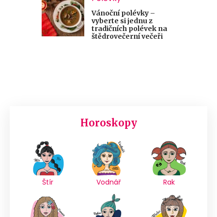
Vánoční polévky –
vyberte si jednu z
tradičních polévek na
štědrovečerní večeři
Horoskopy
Štír
Vodnář
Rak