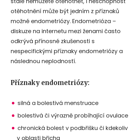
stále nemůžete otěhotnět, i neschopnost
otěhotnění může být jedním z příznaků
možné endometriózy. Endometrióza –
diskuze na internetu mezi ženami často
odkrývá přínosné zkušenosti s
nespecifickými příznaky endometriózy a
následnou neplodností.
Příznaky endometriózy:
silná a bolestivá menstruace
bolestivá či výrazně probíhající ovulace
chronická bolest v podbřišku či kdekoliv
v oblasti břicha