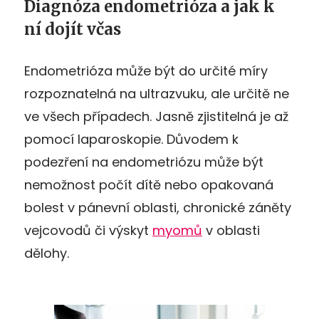
Diagnóza endometrióza a jak k
ní dojít včas
Endometrióza může být do určité míry
rozpoznatelná na ultrazvuku, ale určitě ne
ve všech případech. Jasně zjistitelná je až
pomocí laparoskopie. Důvodem k
podezření na endometriózu může být
nemožnost počít dítě nebo opakovaná
bolest v pánevní oblasti, chronické záněty
vejcovodů či výskyt
myomů
v oblasti
dělohy.