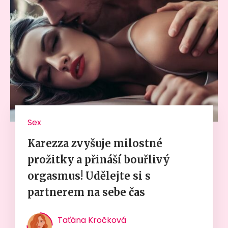
Sex
Karezza zvyšuje milostné
prožitky a přináší bouřlivý
orgasmus! Udělejte si s
partnerem na sebe čas
Taťána Kročková