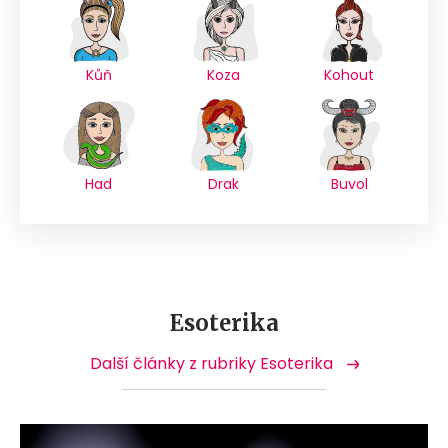
Kůň
Koza
Kohout
Had
Drak
Buvol
Esoterika
Další články z rubriky Esoterika