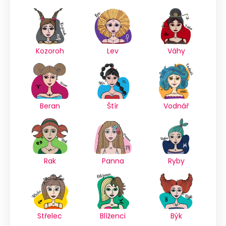
Kozoroh
Lev
Váhy
Beran
Štír
Vodnář
Rak
Panna
Ryby
Střelec
Blíženci
Býk