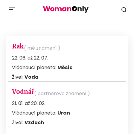
MENU
Rak
( mé znamení )
22. 06. až 22. 07.
Vládnoucí planeta:
Měsíc
Živel:
Voda
Vodnář
( partnerovo znamení )
21. 01. až 20. 02.
Vládnoucí planeta:
Uran
Živel:
Vzduch