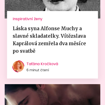
Inspirativní ženy
Láska syna Alfonse Muchy a
slavné skladatelky. Vítězslava
Kaprálová zemřela dva měsíce
po svatbě
Taťána Kročková
6 minut čtení