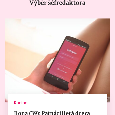
Výběr šéfredaktora
Rodina
Ilona (39): Patnáctiletá dcera