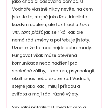
jako chodící časovaná bomba. U
Vodnáře vlastně nikdy nevíte, na čem
jste. Je to, stejně jako Rak, idealista
každým coulem, ale tak trochu
kam
vítr, tam plášť
, jak se říká. Rak ale
nemá rád změny a potřebuje jistoty.
Uznejte, že to moc nejde dohromady.
Fungovat však může otevřená
komunikace nebo nadšení pro
společné záliby, literaturu, psychologii,
okultismus nebo ezoteriku. I Vodnáři,
stejně jako Raci, milují přírodu a
zvířata a mají rádi různé výlety.
Sexuální přitažlivost mezi Rakem a