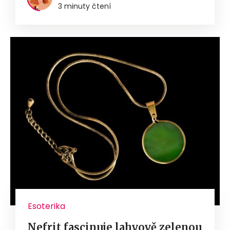
3 minuty čtení
Esoterika
Nefrit fascinuje lahvově zelenou