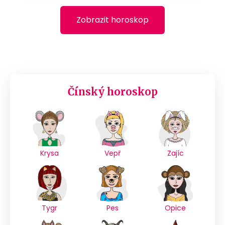
Zobrazit horoskop
Čínský horoskop
Krysa
Vepř
Zajíc
Tygr
Pes
Opice