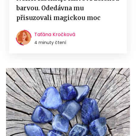
barvou. Odedávna mu
přisuzovali magickou moc
Taťána Kročková
4 minuty čtení