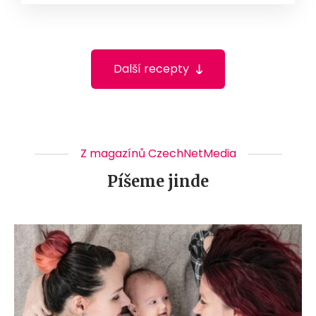
Další recepty
Z magazínů CzechNetMedia
Píšeme jinde