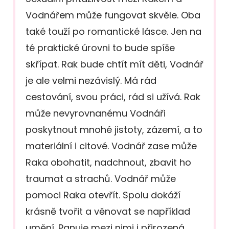
Vodnářem může fungovat skvěle. Oba
také touží po romantické lásce. Jen na
té praktické úrovni to bude spíše
skřípat. Rak bude chtít mít děti, Vodnář
je ale velmi nezávislý. Má rád
cestování, svou práci, rád si užívá. Rak
může nevyrovnanému Vodnáři
poskytnout mnohé jistoty, zázemí, a to
materiální i citové. Vodnář zase může
Raka obohatit, nadchnout, zbavit ho
traumat a strachů. Vodnář může
pomoci Raka otevřít. Spolu dokáží
krásně tvořit a věnovat se například
umění. Panuje mezi nimi i přirozená