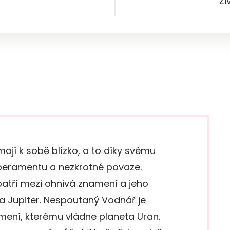
Ži
ají k sobě blízko, a to díky svému
eramentu a nezkrotné povaze.
patří mezi ohnivá znamení a jeho
a Jupiter. Nespoutaný Vodnář je
ení, kterému vládne planeta Uran.