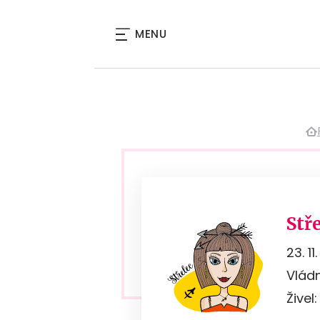
MENU
Stř
23. 11.
Vlád
Živel