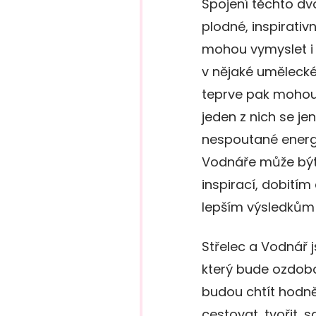
Spojení těchto d
plodné, inspirativn
mohou vymyslet i 
v nějaké umělecké
teprve pak mohou v
jeden z nich se je
nespoutané energi
Vodnáře může být 
inspirací, dobití
lepším výsledkům 
Střelec a Vodnář 
který bude ozdobo
budou chtít hodně 
cestovat, tvořit, 