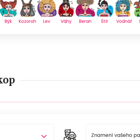
Býk
Kozoroh
Lev
Váhy
Beran
Štír
Vodnář
kop