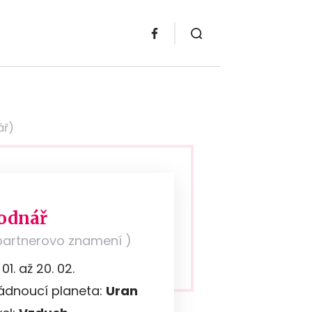
ář)
odnář
partnerovo znamení )
. 01. až 20. 02.
ádnoucí planeta:
Uran