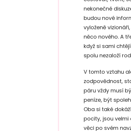
nekonečné diskuze
budou nové infor
vyloženě vizionáři
něco nového. A třeb
když si sami chtěj
spolu nezaloží ro
V tomto vztahu al
zodpovědnost, sta
páru vždy musí bý
peníze, být spole
Oba si také dokáž
pocity, jsou velmi 
věci po svém nav