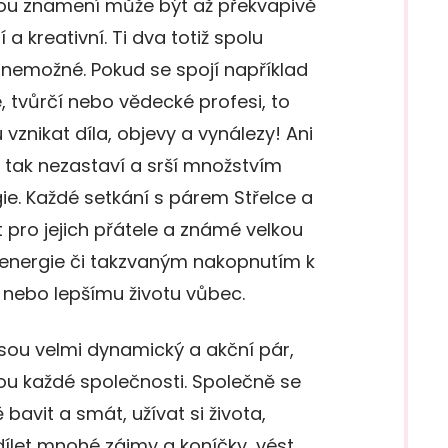
vou znamení může být až překvapivě
í a kreativní. Ti dva totiž spolu
nemožné. Pokud se spojí například
, tvůrčí nebo vědecké profesi, to
znikat díla, objevy a vynálezy! Ani
n tak nezastaví a srší množstvím
e. Každé setkání s párem Střelce a
pro jejich přátele a známé velkou
m energie či takzvaným nakopnutím k
nebo lepšímu životu vůbec.
jsou velmi dynamický a akční pár,
u každé společnosti. Společně se
bavit a smát, užívat si života,
sdílet mnohé zájmy a koníčky, vést