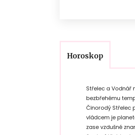
Horoskop
Střelec a Vodnář m
bezbřehému temp
Činorodý Střelec 
vládcem je planet
zase vzdušné znam