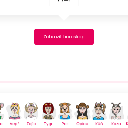
Zobrazit horoskop
sa
Vepř
Zajíc
Tygr
Pes
Opice
Kůň
Koza