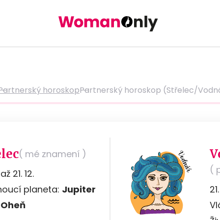
Partnerský horoskop
Partnerský horoskop (Střelec/Vodn
elec
V
( mé znamení )
( 
 až 21. 12.
noucí planeta:
Jupiter
21
:
Oheň
Vl