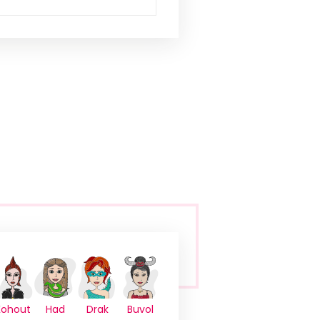
Kohout
Had
Drak
Buvol