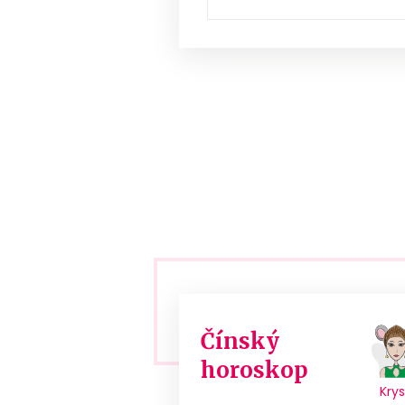
Čínský
horoskop
Kry