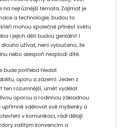
 na nejrůznější témata. Zajímat je
mace a technologie, budou to
, kteří mohou společně přinést světu
a i jejich děti budou geniální! I
í dlouho užívat, není vyloučeno, že
dinu nebo alespoň nezplodí dítě.
e bude potřeba hledat
bilitu, oporu a zázemí. Jeden z
t ten rozumnější, umět vydělat
hlivou oporou a rodinnou základnou.
í upřímně sdělovat své myšlenky a
otevření v komunikaci, rádi dělají
zdory zažitým konvencím a