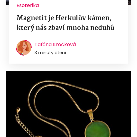
Esoterika
Magnetit je Herkulův kámen,
který nás zbaví mnoha neduhů
Taťána Kročková
3 minuty čtení