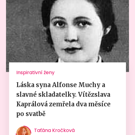
Inspirativní ženy
Láska syna Alfonse Muchy a
slavné skladatelky. Vítězslava
Kaprálová zemřela dva měsíce
po svatbě
Taťána Kročková