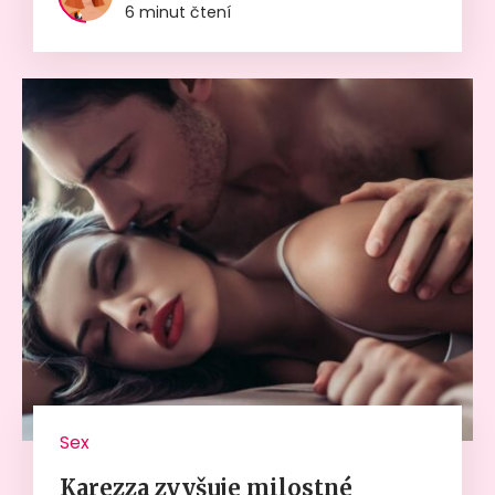
6 minut čtení
Sex
Karezza zvyšuje milostné