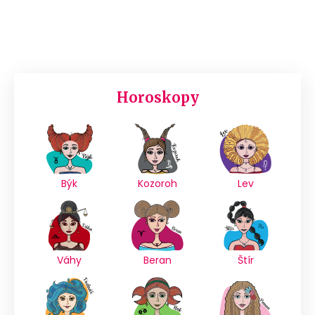
Horoskopy
Býk
Kozoroh
Lev
Váhy
Beran
Štír