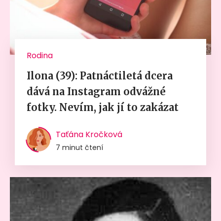
Rodina
Ilona (39): Patnáctiletá dcera
dává na Instagram odvážné
fotky. Nevím, jak jí to zakázat
Taťána Kročková
7 minut čtení