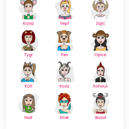
Krysa
Vepř
Zajíc
Tygr
Pes
Opice
Kůň
Koza
Kohout
Had
Drak
Buvol