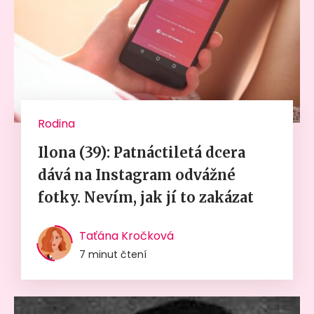
Rodina
Ilona (39): Patnáctiletá dcera
dává na Instagram odvážné
fotky. Nevím, jak jí to zakázat
Taťána Kročková
7 minut čtení