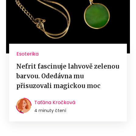
Esoterika
Nefrit fascinuje lahvově zelenou
barvou. Odedávna mu
přisuzovali magickou moc
Taťána Kročková
4 minuty čtení