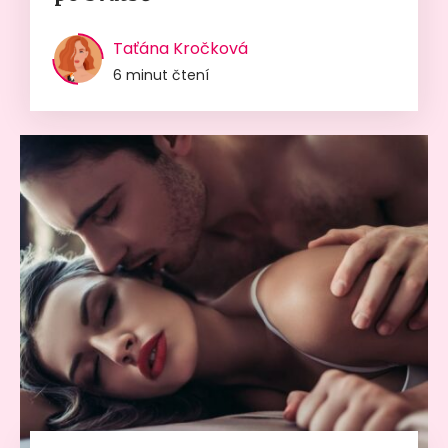
Taťána Kročková
6 minut čtení