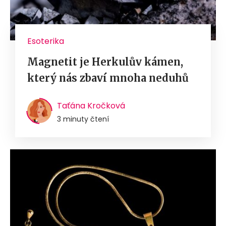
Esoterika
Magnetit je Herkulův kámen,
který nás zbaví mnoha neduhů
Taťána Kročková
3 minuty čtení