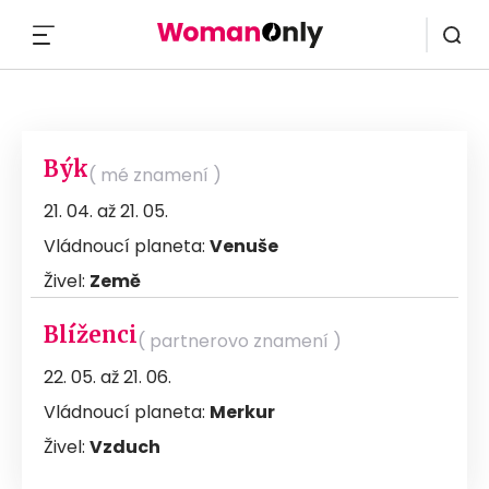
MENU
Býk
( mé znamení )
21. 04. až 21. 05.
Vládnoucí planeta:
Venuše
Živel:
Země
Blíženci
( partnerovo znamení )
22. 05. až 21. 06.
Vládnoucí planeta:
Merkur
Živel:
Vzduch