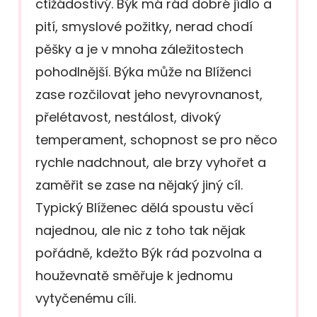
ctižádostivý. Býk má rád dobré jídlo a
pití, smyslové požitky, nerad chodí
pěšky a je v mnoha záležitostech
pohodlnější. Býka může na Blíženci
zase rozčilovat jeho nevyrovnanost,
přelétavost, nestálost, divoký
temperament, schopnost se pro něco
rychle nadchnout, ale brzy vyhořet a
zaměřit se zase na nějaký jiný cíl.
Typický Blíženec dělá spoustu věcí
najednou, ale nic z toho tak nějak
pořádně, kdežto Býk rád pozvolna a
houževnatě směřuje k jednomu
vytyčenému cíli.