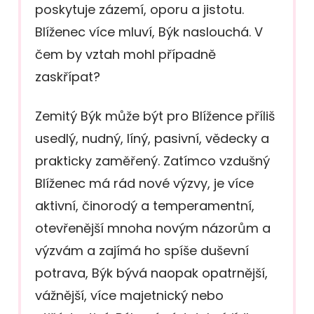
poskytuje zázemí, oporu a jistotu.
Blíženec více mluví, Býk naslouchá. V
čem by vztah mohl případně
zaskřípat?
Zemitý Býk může být pro Blížence příliš
usedlý, nudný, líný, pasivní, vědecky a
prakticky zaměřený. Zatímco vzdušný
Blíženec má rád nové výzvy, je více
aktivní, činorodý a temperamentní,
otevřenější mnoha novým názorům a
výzvám a zajímá ho spíše duševní
potrava, Býk bývá naopak opatrnější,
vážnější, více majetnický nebo