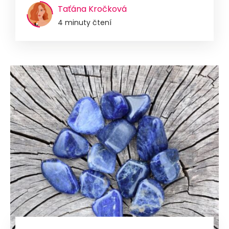
Taťána Kročková
4 minuty čtení