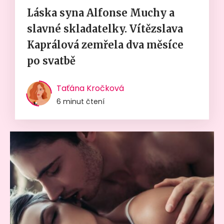
Láska syna Alfonse Muchy a
slavné skladatelky. Vítězslava
Kaprálová zemřela dva měsíce
po svatbě
Taťána Kročková
6 minut čtení