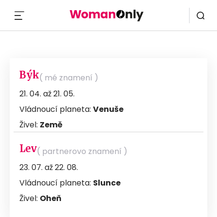
MENU
Býk
( mé znamení )
21. 04. až 21. 05.
Vládnoucí planeta:
Venuše
Živel:
Země
Lev
( partnerovo znamení )
23. 07. až 22. 08.
Vládnoucí planeta:
Slunce
Živel:
Oheň