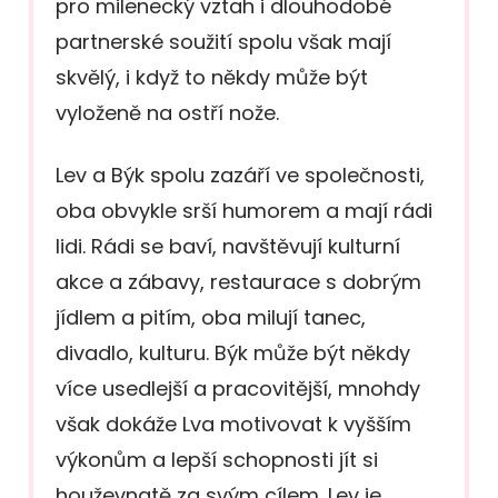
pro milenecký vztah i dlouhodobé
partnerské soužití spolu však mají
skvělý, i když to někdy může být
vyloženě na ostří nože.
Lev a Býk spolu zazáří ve společnosti,
oba obvykle srší humorem a mají rádi
lidi. Rádi se baví, navštěvují kulturní
akce a zábavy, restaurace s dobrým
jídlem a pitím, oba milují tanec,
divadlo, kulturu. Býk může být někdy
více usedlejší a pracovitější, mnohdy
však dokáže Lva motivovat k vyšším
výkonům a lepší schopnosti jít si
houževnatě za svým cílem. Lev je