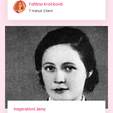
Taťána Kročková
7 minut čtení
Inspirativní ženy