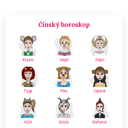
Čínský horoskop
Krysa
Vepř
Zajíc
Tygr
Pes
Opice
Kůň
Koza
Kohout