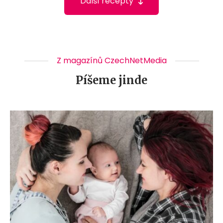
Další recepty
Z magazínů CzechNetMedia
Píšeme jinde