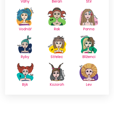
Váhy
Beran
Štír
Vodnář
Rak
Panna
Ryby
Střelec
Blíženci
Býk
Kozoroh
Lev