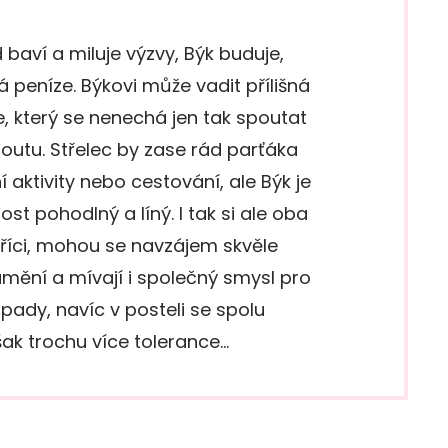
baví a miluje výzvy, Býk buduje,
 peníze. Býkovi může vadit přílišná
e, který se nenechá jen tak spoutat
utu. Střelec by zase rád parťáka
 aktivity nebo cestování, ale Býk je
ost pohodlný a líný. I tak si ale oba
říci, mohou se navzájem skvěle
umění a mívají i společný smysl pro
ady, navíc v posteli se spolu
šak trochu více tolerance…