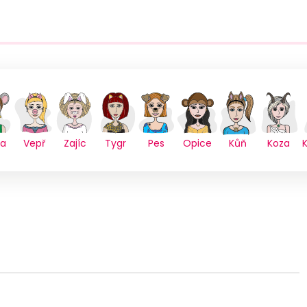
sa
Vepř
Zajíc
Tygr
Pes
Opice
Kůň
Koza