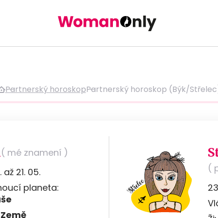
Partnerský horoskop
Partnerský horoskop (Býk/Střelec
k
S
( mé znamení )
( 
. až 21. 05.
oucí planeta:
23.
uše
Vl
:
Země