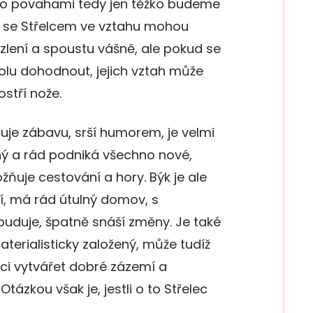
ito povahami tedy jen těžko budeme
k se Střelcem ve vztahu mohou
uzlení a spoustu vášně, ale pokud se
lu dohodnout, jejich vztah může
ostří nože.
luje zábavu, srší humorem, je velmi
ý a rád podniká všechno nové,
žňuje cestování a hory. Býk je ale
í, má rád útulný domov, s
buduje, špatně snáší změny. Je také
aterialisticky založený, může tudíž
ci vytvářet dobré zázemí a
tázkou však je, jestli o to Střelec