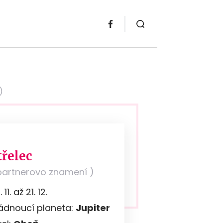
)
třelec
partnerovo znamení )
 11. až 21. 12.
ádnoucí planeta:
Jupiter