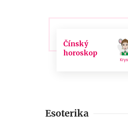
Čínský
horoskop
Kry
Esoterika