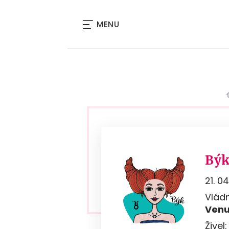
MENU
Bý
21. 04
Vládn
Ven
Živel