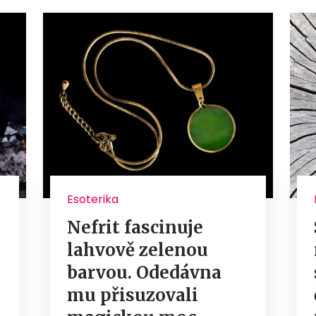
Esoterika
Nefrit fascinuje
lahvově zelenou
barvou. Odedávna
mu přisuzovali