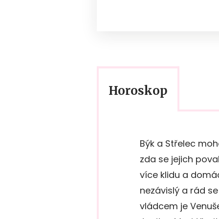
Horoskop
Býk a Střelec moho
zda se jejich pov
více klidu a domác
nezávislý a rád se
vládcem je Venuše