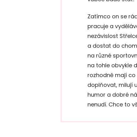
Zatímco on se rád 
pracuje a vydělává
nezávislost Střelc
a dostat do chomo
na různé sportovní
na tohle obvykle d
rozhodně mají co 
doplňovat, milují 
humor a dobré náp
nenudí. Chce to v