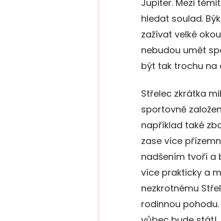
Jupiter. Mezi těm
hledat soulad. Bý
zažívat velké oko
nebudou umět spo
být tak trochu na 
Střelec zkrátka mi
sportovně založen
například také zbo
zase více přízemn
nadšením tvoří a 
více prakticky a m
nezkrotnému Střel
rodinnou pohodu. O
vůbec bude stát!