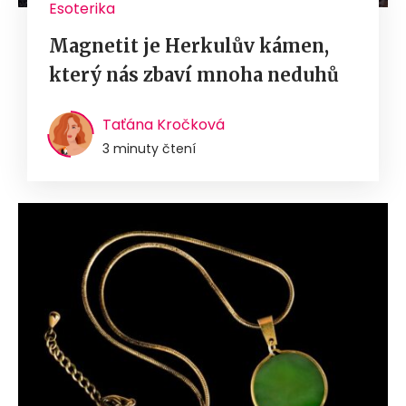
Esoterika
Magnetit je Herkulův kámen,
který nás zbaví mnoha neduhů
Taťána Kročková
3 minuty čtení