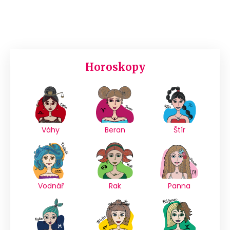
Horoskopy
Váhy
Beran
Štír
Vodnář
Rak
Panna