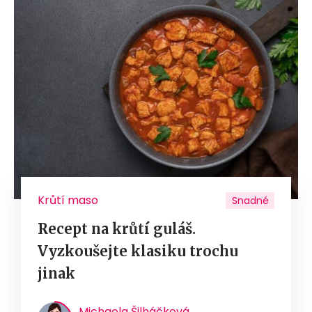
Krůtí maso
Snadné
Recept na krůtí guláš.
Vyzkoušejte klasiku trochu
jinak
Michaela Šilháčková