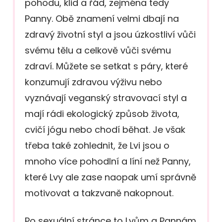
pohodu, klid a řád, zejména tedy
Panny. Obě znamení velmi dbají na
zdravý životní styl a jsou úzkostliví vůči
svému tělu a celkově vůči svému
zdraví. Můžete se setkat s páry, které
konzumují zdravou výživu nebo
vyznávají veganský stravovací styl a
mají rádi ekologický způsob života,
cvičí jógu nebo chodí běhat. Je však
třeba také zohlednit, že Lvi jsou o
mnoho více pohodlní a líní než Panny,
které Lvy ale zase naopak umí správně
motivovat a takzvaně nakopnout.
Po sexuální stránce to Lvům a Pannám