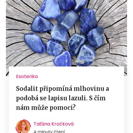
Esoterika
Sodalit připomíná mlhovinu a
podobá se lapisu lazuli. S čím
nám může pomoci?
Taťána Kročková
4 minuty čtení