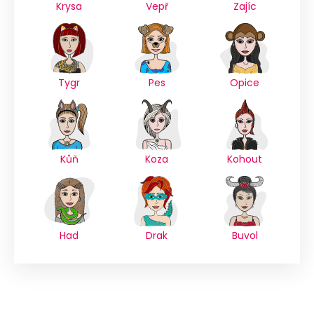
Krysa
Vepř
Zajíc
Tygr
Pes
Opice
Kůň
Koza
Kohout
Had
Drak
Buvol