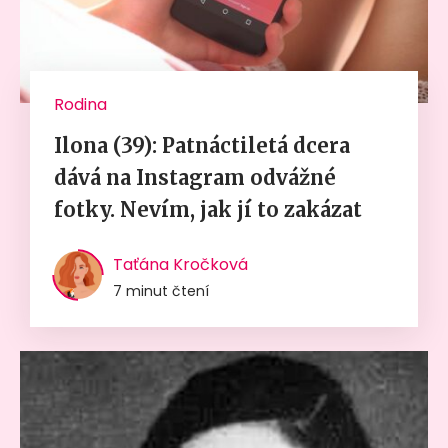
Rodina
Ilona (39): Patnáctiletá dcera
dává na Instagram odvážné
fotky. Nevím, jak jí to zakázat
Taťána Kročková
7 minut čtení