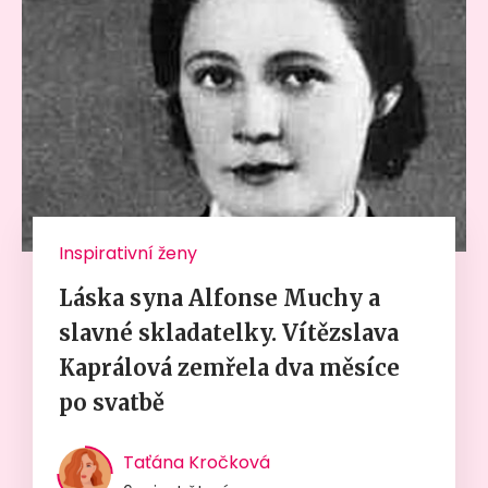
Inspirativní ženy
Láska syna Alfonse Muchy a
slavné skladatelky. Vítězslava
Kaprálová zemřela dva měsíce
po svatbě
Taťána Kročková