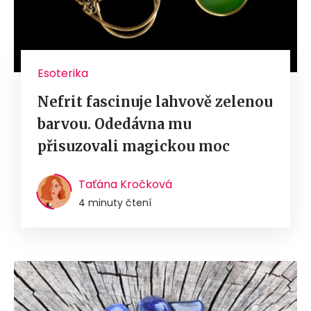
Esoterika
Nefrit fascinuje lahvově zelenou
barvou. Odedávna mu
přisuzovali magickou moc
Taťána Kročková
4 minuty čtení