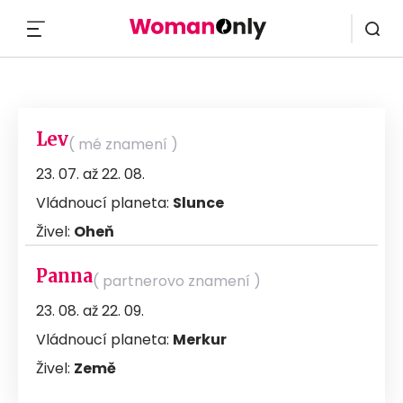
MENU
Lev
( mé znamení )
23. 07. až 22. 08.
Vládnoucí planeta:
Slunce
Živel:
Oheň
Panna
( partnerovo znamení )
23. 08. až 22. 09.
Vládnoucí planeta:
Merkur
Živel:
Země