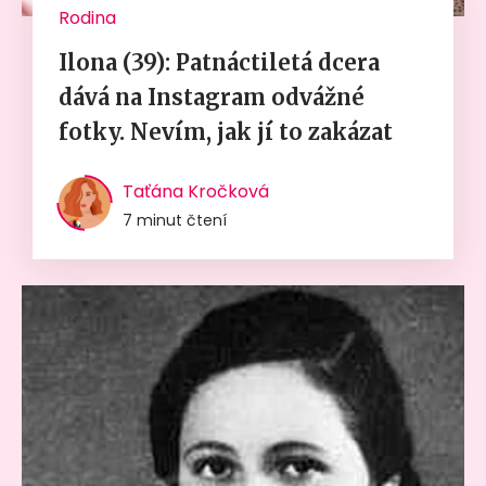
Rodina
Ilona (39): Patnáctiletá dcera
dává na Instagram odvážné
fotky. Nevím, jak jí to zakázat
Taťána Kročková
7 minut čtení