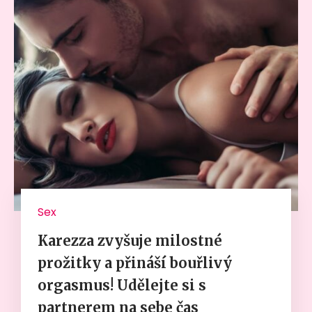
Sex
Karezza zvyšuje milostné
prožitky a přináší bouřlivý
orgasmus! Udělejte si s
partnerem na sebe čas