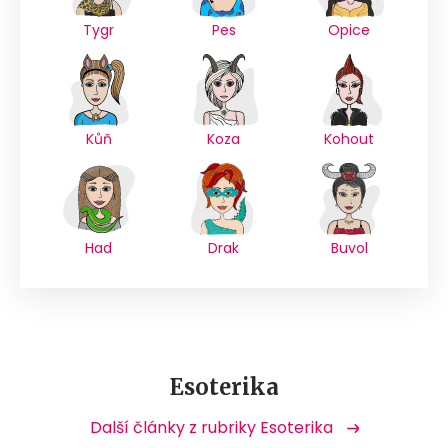
Tygr
Pes
Opice
Kůň
Koza
Kohout
Had
Drak
Buvol
Esoterika
Další články z rubriky Esoterika