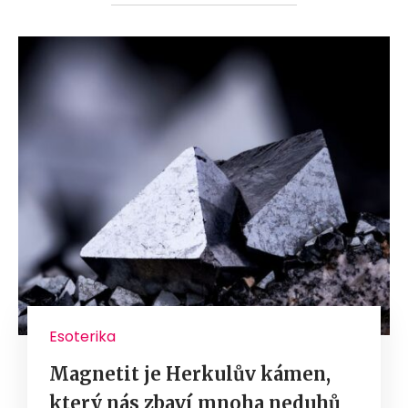
Esoterika
Magnetit je Herkulův kámen,
který nás zbaví mnoha neduhů