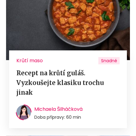
Krůtí maso
Snadné
Recept na krůtí guláš.
Vyzkoušejte klasiku trochu
jinak
Michaela Šilháčková
Doba přípravy: 60 min