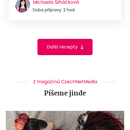
Michaela Šilháčková
Doba přípravy: 2 hod
Další recepty
Z magazínů CzechNetMedia
Píšeme jinde