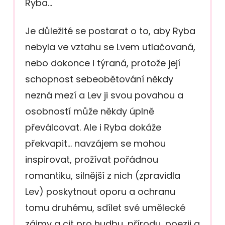
Ryba…
Je důležité se postarat o to, aby Ryba
nebyla ve vztahu se Lvem utlačovaná,
nebo dokonce i týraná, protože její
schopnost sebeobětování někdy
nezná mezí a Lev ji svou povahou a
osobností může někdy úplně
převálcovat. Ale i Ryba dokáže
překvapit… navzájem se mohou
inspirovat, prožívat pořádnou
romantiku, silnější z nich (zpravidla
Lev) poskytnout oporu a ochranu
tomu druhému, sdílet své umělecké
zájmy a cit pro hudbu, přírodu, poezii a