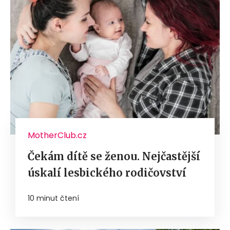
MotherClub.cz
Čekám dítě se ženou. Nejčastější
úskalí lesbického rodičovství
10 minut čtení