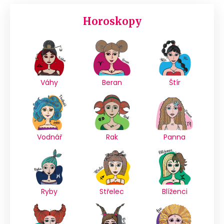
Horoskopy
Váhy
Beran
Štír
Vodnář
Rak
Panna
Ryby
Střelec
Blíženci