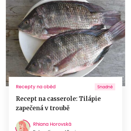
Recepty na oběd
Snadné
Recept na casserole: Tilápie
zapečená v troubě
Rhiana Horovská