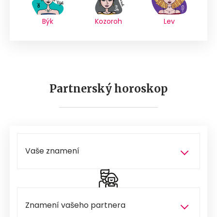
Býk
Kozoroh
Lev
Partnerský horoskop