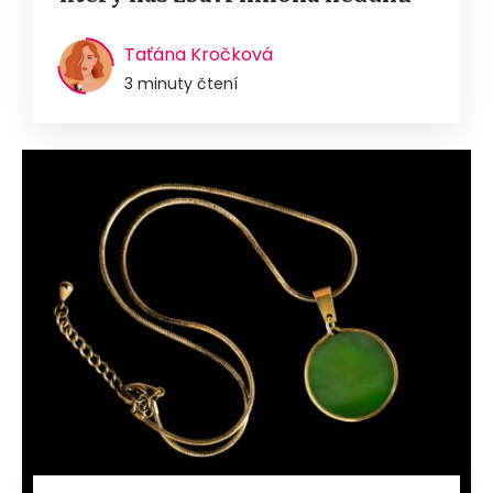
Taťána Kročková
3 minuty čtení