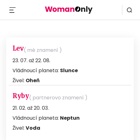
MENU
Lev
( mé znamení )
23. 07. až 22. 08.
Vládnoucí planeta:
Slunce
Živel:
Oheň
Ryby
( partnerovo znamení )
21. 02. až 20. 03.
Vládnoucí planeta:
Neptun
Živel:
Voda