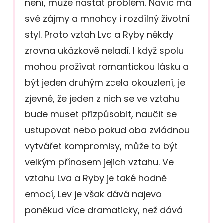
není, může nastat problém. Navíc má
své zájmy a mnohdy i rozdílný životní
styl. Proto vztah Lva a Ryby někdy
zrovna ukázkově neladí. I když spolu
mohou prožívat romantickou lásku a
být jeden druhým zcela okouzlení, je
zjevné, že jeden z nich se ve vztahu
bude muset přizpůsobit, naučit se
ustupovat nebo pokud oba zvládnou
vytvářet kompromisy, může to být
velkým přínosem jejich vztahu. Ve
vztahu Lva a Ryby je také hodně
emocí, Lev je však dává najevo
poněkud více dramaticky, než dává