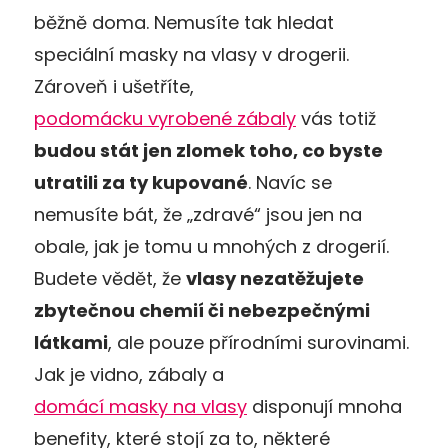
běžně doma. Nemusíte tak hledat
speciální masky na vlasy v drogerii.
Zároveň i ušetříte,
podomácku vyrobené zábaly
vás totiž
budou stát jen zlomek toho, co byste
utratili za ty kupované
. Navíc se
nemusíte bát, že „zdravé“ jsou jen na
obale, jak je tomu u mnohých z drogerií.
Budete vědět, že
vlasy nezatěžujete
zbytečnou chemií či nebezpečnými
látkami
, ale pouze přírodními surovinami.
Jak je vidno, zábaly a
domácí masky na vlasy
disponují mnoha
benefity, které stojí za to, některé