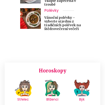
Tilápie zapečená v
troubě
Polévky
Vánoční polévky –
vyberte si jednu z
tradičních polévek na
štědrovečerní večeři
Horoskopy
Střelec
Blíženci
Býk