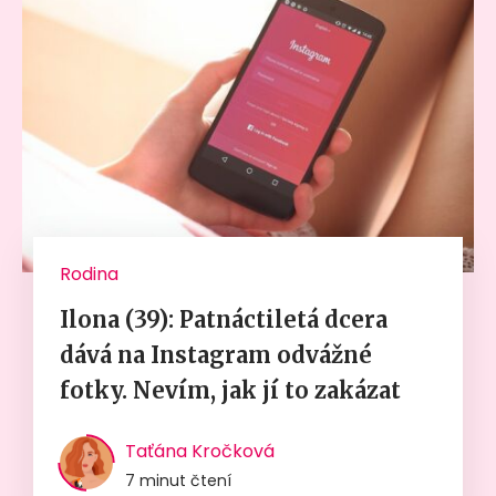
Rodina
Ilona (39): Patnáctiletá dcera
dává na Instagram odvážné
fotky. Nevím, jak jí to zakázat
Taťána Kročková
7 minut čtení