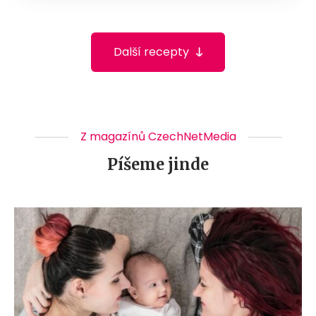
Další recepty
Z magazínů CzechNetMedia
Píšeme jinde