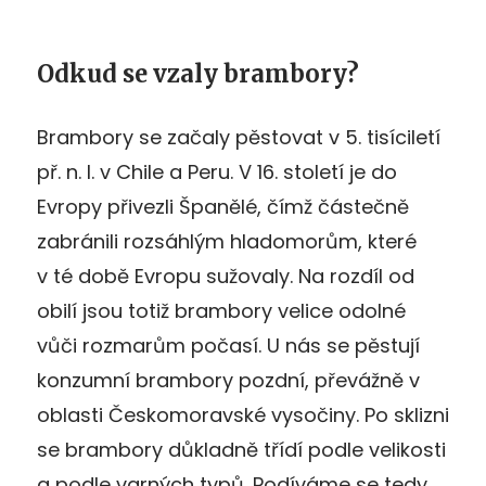
Odkud se vzaly brambory?
Brambory se začaly pěstovat v 5. tisíciletí
př. n. l. v Chile a Peru. V 16. století je do
Evropy přivezli Španělé, čímž částečně
zabránili rozsáhlým hladomorům, které
v té době Evropu sužovaly. Na rozdíl od
obilí jsou totiž brambory velice odolné
vůči rozmarům počasí. U nás se pěstují
konzumní brambory pozdní, převážně v
oblasti Českomoravské vysočiny. Po sklizni
se brambory důkladně třídí podle velikosti
a podle varných typů. Podíváme se tedy,