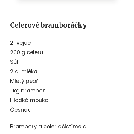
Celerové bramboráčky
2 vejce
200 g celeru
Sůl
2 dl mléka
Mletý pepř
1 kg brambor
Hladká mouka
Česnek
Brambory a celer očistíme a