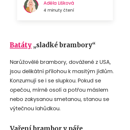
Batáty
„sladké brambory“
Narůžovělé brambory, dovážené z USA,
jsou delikátní přílohou k masitým jídlům.
Konzumují se i se slupkou. Pokud se
opečou, mírně osolí a potřou máslem
nebo zakysanou smetanou, stanou se
výtečnou lahůdkou.
Vaření brambor v páře