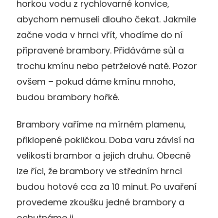
horkou vodu z rychlovarné konvice,
abychom nemuseli dlouho čekat. Jakmile
začne voda v hrnci vřít, vhodíme do ní
připravené brambory. Přidáváme sůl a
trochu kmínu nebo petrželové natě. Pozor
ovšem – pokud dáme kmínu mnoho,
budou brambory hořké.
Brambory vaříme na mírném plamenu,
přiklopené pokličkou. Doba varu závisí na
velikosti brambor a jejich druhu. Obecně
lze říci, že brambory ve středním hrnci
budou hotové cca za 10 minut. Po uvaření
provedeme zkoušku jedné brambory a
ochutnáme ji.