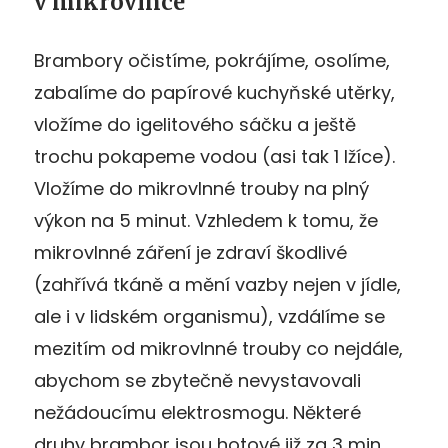
v mikrovlnce
Brambory očistíme, pokrájíme, osolíme,
zabalíme do papírové kuchyňské utěrky,
vložíme do igelitového sáčku a ještě
trochu pokapeme vodou (asi tak 1 lžíce).
Vložíme do mikrovlnné trouby na plný
výkon na 5 minut. Vzhledem k tomu, že
mikrovlnné záření je zdraví škodlivé
(zahřívá tkáně a mění vazby nejen v jídle,
ale i v lidském organismu), vzdálíme se
mezitím od mikrovlnné trouby co nejdále,
abychom se zbytečně nevystavovali
nežádoucímu elektrosmogu. Některé
druhy brambor jsou hotové již za 3 min.