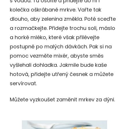
s vodou. Tu osolte a přidejte do ní i
kolečka oškrábané mrkve. Vařte tak
dlouho, aby zelenina změkla. Poté sceďte
a rozmačkejte. Přidejte trochu soli, máslo
a horké mléko, které však přilévejte
postupně po malých dávkách. Pak si na
pomoc vezměte mixér, abyste směs
vyšlehali dohladka. Jakmile bude kaše
hotová, přidejte utřený česnek a můžete
servírovat.
Můžete vyzkoušet zaměnit mrkev za dýni.