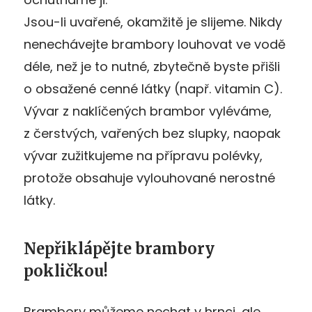
Jsou-li uvařené, okamžitě je slijeme. Nikdy
nenechávejte brambory louhovat ve vodě
déle, než je to nutné, zbytečně byste přišli
o obsažené cenné látky (např. vitamin C).
Vývar z naklíčených brambor vyléváme,
z čerstvých, vařených bez slupky, naopak
vývar zužitkujeme na přípravu polévky,
protože obsahuje vylouhované nerostné
látky.
Nepřiklápějte brambory
pokličkou!
Brambory můžeme nechat v hrnci, ale