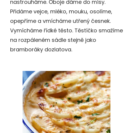
nastrouháme. Oboje dáme do mísy.
Přidáme vejce, mléko, mouku, osolíme,
opepříme a vmícháme utřený česnek.
Vymícháme řídké těsto. Těstíčko smažíme
na rozpáleném sádle stejně jako
bramboráky dozlatova.